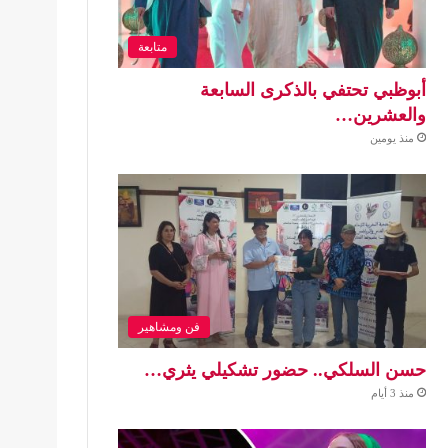
متابعة
أبوظبي تحتفي بالذكرى السابعة
والعشرين…
منذ يومين
فن ومشاهير
حسن السلكي.. حضور تشكيلي يثري…
منذ 3 أيام