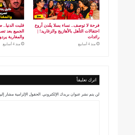
فرحة لا توصف.. نساء بسلا يقُدن أروع
قلبت الدنيا.. 
احتفالات التأهل بالأهازيج والزغاريد! |
رائدات
والمغاربة يردو
منذ 4 أسابيع
منذ 4 أسابيع
اترك تعليقاً
لن يتم نشر عنوان بريدك الإلكتروني.
الحقول الإلزامية مشار إليه
ا
ل
ت
ع