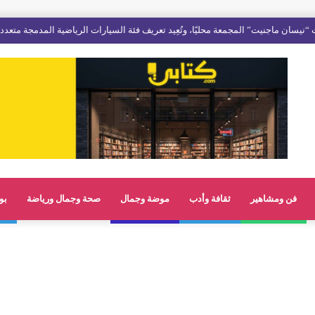
فن ومشاهير
ثقافة وأدب
موضة وجمال
صحة وجمال ورياضة
بو