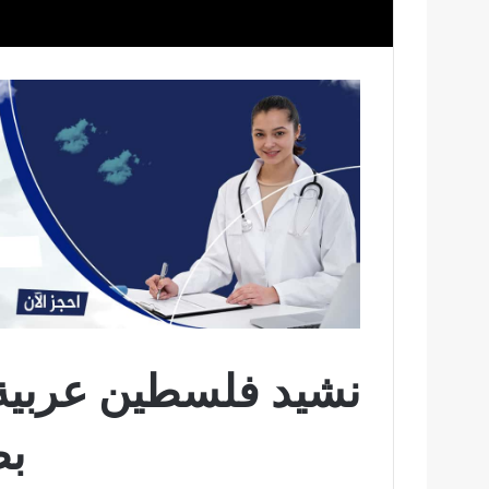
نشيد فلسطين عربية ل
بط