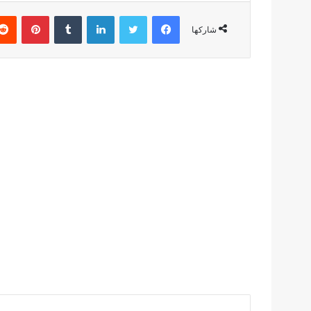
فيسبوك
تويتر
لينكدإن
بينتير
شاركها