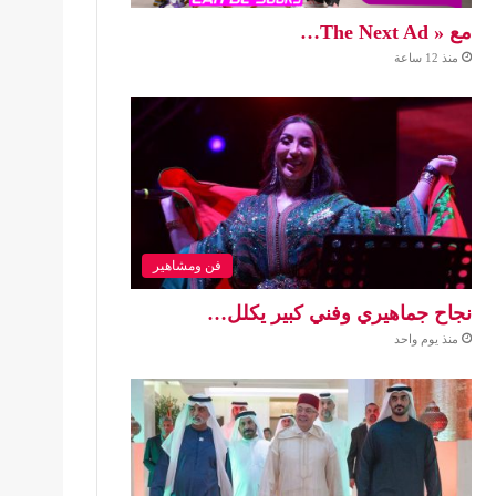
مع « The Next Ad…
منذ 12 ساعة
فن ومشاهير
نجاح جماهيري وفني كبير يكلل…
منذ يوم واحد