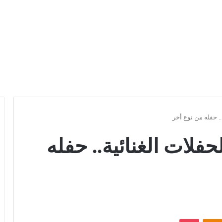
.. حفله من نوع أخر
حفلات الغنائية.. حفله
Odnoklassniki
بوكيت