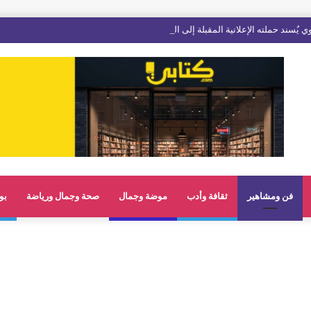
فن ومشاهير
ثقافة وأدب
موضة وجمال
صحة وجمال ورياضة
بو