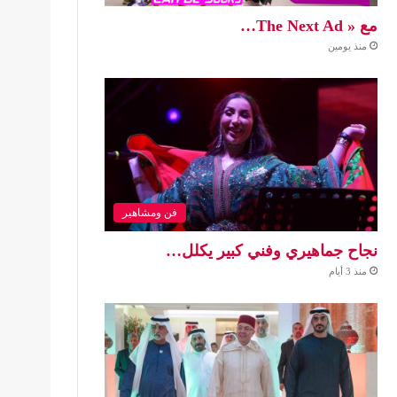
مع « The Next Ad…
منذ يومين
فن ومشاهير
نجاح جماهيري وفني كبير يكلل…
منذ 3 أيام