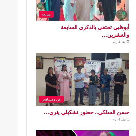
متابعة
أبوظبي تحتفي بالذكرى السابعة
والعشرين…
منذ 4 أيام
فن ومشاهير
حسن السلكي.. حضور تشكيلي يثري…
منذ 4 أيام