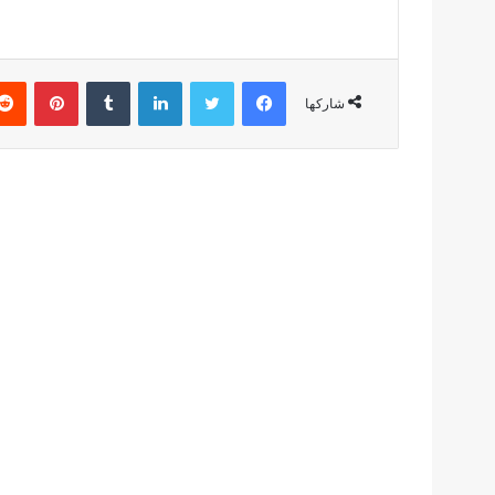
فيسبوك
تويتر
لينكدإن
بينتير
شاركها