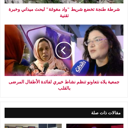
شرطة طنجة تخضع شريط "واد مغوغة" لبحث ميداني وخبرة
تقنية
جمعية يلاه نتعاونو تنظم نشاط خيري لفائدة الأطفال المرضى
بالقلب
مقالات ذات صلة