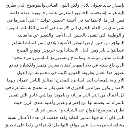
بإصدار جديد بعنوان بلادي ولكن اللون الغنائي والموضوع الدي تطرق
إليه هو ما إستحسنه الجمهور المغربي عامة وجمهوره بصفة خاصة
فمن الدراما الإجتماعية في أغنيتة “يحسن عوانك ” التي أصدرها في
شهر ماي من العام الجاري الى الإرتماء في أحضان الكلمات المؤترة
و الوطنية التي تتغنى بالحنين إلى الأصل والتعبير عن ما يعانيه
المهاجر من حنين ارض الوطن الأغنية ( بلادي ) من كلمات الشاعر
عبدالتواب ناير ومن ألحان الأستاد أيوب خربوش وتوزيع المبدع
الشاب سليم دويشات ومكساج ومستورينغ المايسترو مراد مجود
الدي داع صيته في بلاد المهجر كفنان مغربي متميز وللإشارة قد تم
تصوير هدا العمل بطريقة الفيديو كليب في مجموعة من الدول
الأوروبية بلمسات اليد الساحرة للمخرج المتألق إلياس عمران وبهدا
الإصدار يكون نورالدين الحوري قد تغنى بكل ما تختلج به مشاعره في
كل أعماله من انتي اللي مزيانة ودياموندا وماشي عادي التي تتغنى
بالمرأة لما يحمله لها من إحترام وتقدير وأغنية عندي الزين حيت
تطرق لموضوع الزواج عند الشباب و” يحسن عوانك ”
التي كان أدائه فيها متميزا للغاية ولقد حققت كل هده الأعمال نسبة
مشاهدات مهمة جدا على مواقع التواصل الإجتماعي وكدا على تطبيق