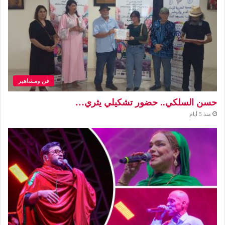
فن ومشاهير
حسن السلكي.. حضور تشكيلي يثري…
منذ 5 أيام