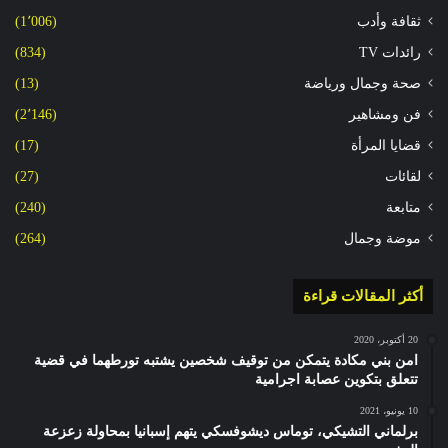
ثقافة وأدب
(1٬006)
رائدات TV
(834)
صحة وجمال ورياضة
(13)
فن ومشاهير
(2٬146)
قضايا المرأة
(17)
لقائات
(27)
متابعة
(240)
موضة وجمال
(264)
أكثر المقالات قراءة
20 أكتوبر، 2020
امن بني مكادة يتمكن من توقيف شخصين يشتبه تورطهما في قضية
تتعلق بتكوين عصابة اجرامية
10 يونيو، 2021
برلماني التشيكي، توماس ديشوفسكي يتهم إسبانيا بمحاولة زعزعة