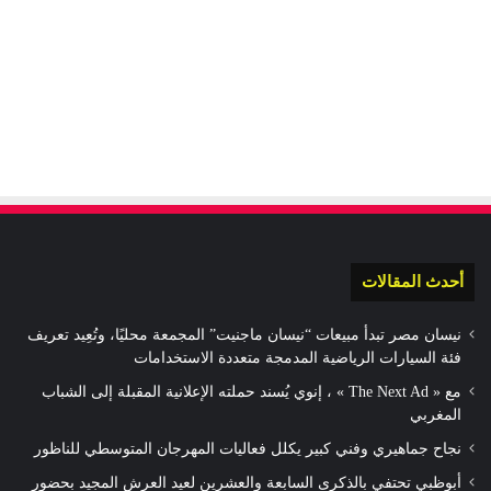
أحدث المقالات
نيسان مصر تبدأ مبيعات “نيسان ماجنيت” المجمعة محليًا، وتُعِيد تعريف
فئة السيارات الرياضية المدمجة متعددة الاستخدامات
مع « The Next Ad » ، إنوي يُسند حملته الإعلانية المقبلة إلى الشباب
المغربي
نجاح جماهيري وفني كبير يكلل فعاليات المهرجان المتوسطي للناظور
أبوظبي تحتفي بالذكرى السابعة والعشرين لعيد العرش المجيد بحضور