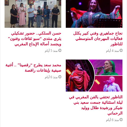
نجاح جماهيري وفني كبير يكلل
حسن السلكي.. حضور تشكيلي
فعاليات المهرجان المتوسطي
يثري منتدى “سبو ثقافات وفنون”
للناظور
ويجسد أصالة الإبداع المغربي
منذ 4 أيام
منذ 5 أيام
محمد سعد يطرح “رقصينا” .. أغنية
صيفية بإيقاعات راقصة
منذ 6 أيام
الناظور تحتفي بالفن المغربي في
ليلة استثنائية جمعت سعيد بني
شيكر ورشيدة طلال ووليد
الرحماني
منذ 6 أيام