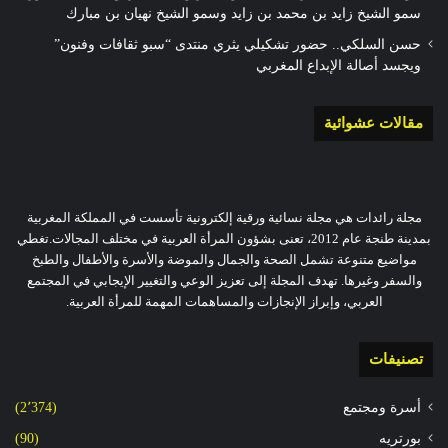
سمو الشيخ زايد بن محمد بن زايد وسمو الشيخ نهيان بن مبارك
حسن السلكي.. حضور تشكيلي يثري منتدى “سبو ثقافات وفنون”
ويجسد أصالة الإبداع المغربي
مقالات عشوائية
مجلة رائدات هي مجلة نسائية ورقية إلكترونية تأسست في المملكة المغربية
بمدينة طنجة عام 2012، تعنى بشؤون المرأة العربية في مختلف المجالات.تغطي
مواضيع متنوعة تشمل الصحة والجمال والموضة والأسرة والأطفال والطبخ
والسفر وغيرها. تهدف المجلة إلى تعزيز الوعي والتغيير الإيجابي في المجتمع
العربي، وإبراز الإنجازات والمساهمات المهمة للمرأة العربية.
تصنيفات
أسرة ومجتمع
(2٬374)
بورتريه
(90)