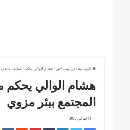
الرئيسية
/
فن ومشاهير
/
هشام الوالي يحكم مسابقة ملتقى س
هشام الوالي يحكم م
المجتمع ببئر مزوي
11 فبراير، 2020
فيسبوك
تويتر
لينكدإن
بينتيريست