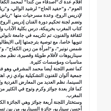
أفلام عدة ك”أصدقاء من كندا” لمحمد الكغا
العوم”، و”حفيد الحاج” لرشيد الوالي، و”ر
لإدريس الروخ، وعدة مسرحيات منها “رياض ا
وتضم لجنة تحكيم دورة الفنان إدريس الروخ
كتاب المغرب بخريبكة، درس بكلية الآداب وال
تنويها خاصا، مع توصية بترجمتها إلى الايطا
شمس نونبر”، و”امرأة من زمن الكفاح”، و”أ
سيناريوهات لأفلام طويلة وقصيرة، نظم مجم
مناسبات ومؤسسات كثيرة.
كما تضم اللجنة أيضا محمد المشرفي وهو فن
جمعية ألوان للفنون التشكيلية بوادي زم. اه
السينما، نظم العديد من المعارض الفردية وا
كما فاز بعدة جوائز وكرم وتوج في الكثير من
المغرب.
وستختار اللجنة أربعة جوائز وهي الجائزة ال
أحسن سيناريو، جائزة السيناريو، من بين تسع