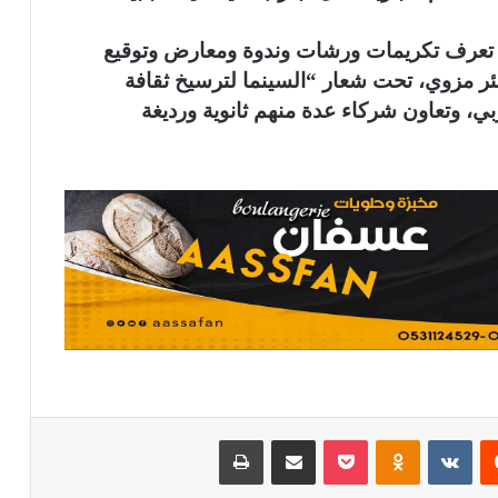
تي تعرف تكريمات ورشات وندوة ومعارض وتوقيع
بئر مزوي، تحت شعار “السينما لترسيخ ثقافة
ي، وتعاون شركاء عدة منهم ثانوية ورديغة
يست
Odnoklassniki
بوكيت
مشاركة عبر البريد
طباعة