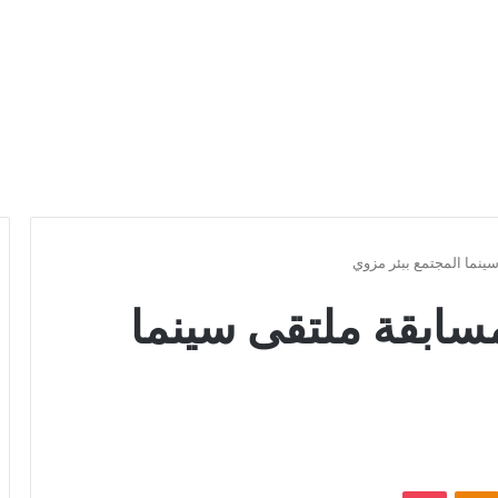
ينما المجتمع ببئر مزوي
سابقة ملتقى سينما
Odnoklassniki
بوكيت