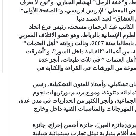
ط، و”خفة الرجل” لهشام الجباري، و”نوح لا يعرف
ياض المعطي” لإدريس ادريسي، و”الصفحة الأولى”
لعشاق” لعبد الصمد دنيا.
 الكاتب عبد الرحمان مسحت، رئيس فرع اتحاد
علوم الإنسانية بالرباط، وهو عضو الائتلاف المغربي
لثقافة والفنون، تم تكريمه في جامعة نابولي بايطاليا سنة 2007، ونالت روايته “أهل العتمات”
لية، من أعماله “القيامة داخل السور”، و”أشرقت
هل العتمات ” في ثلاث طبعات، أنجز عدة
وعة من الورشات في القراءة والكتابة في
ان تشكيلي، وأستاذ للفنون التشكيلية، رئيس
تماماته متنوعة، ومولع برسم بورتريهات نجوم
لجماعية، وأنجز الكثير من الجداريات في مدن عدة،
 المهرجانات والمناسبات الفنية داخل وخارج
كبرى(جائزة العين)، جائزة أحسن إخراج، جائزة
ة أفلام متبارية تمثل تجارب سينمائية شبابية