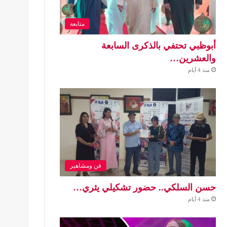
متابعة
أبوظبي تحتفي بالذكرى السابعة
والعشرين…
منذ 4 أيام
فن ومشاهير
حسن السلكي.. حضور تشكيلي يثري…
منذ 4 أيام