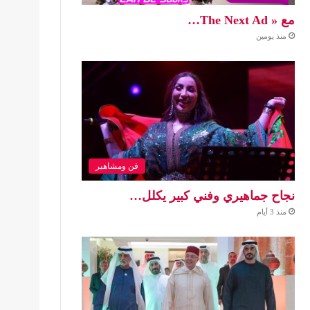
مع « The Next Ad…
منذ يومين
فن ومشاهير
نجاح جماهيري وفني كبير يكلل…
منذ 3 أيام