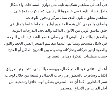
في أعمالي مفاهيم تشكيلية ثابتة مثل توازن المساحات والأشكال
داخل فضاء اللوحة في عنصرها التركيبي، كما ركزت بقوة على
مفاهيم تتعلق باللون الذي يمثل مركز ومحور اللوحات.
وأضاف بالمهدي: كل هذه المفاهيم أوليها اهتماما خاصا يتمثل في
خلق تناسق لوني بين الألوان الداكنة والفاتحة، التدرجات اللونية
والضوئية والتداخل اللوني الذي يعطي عنصر الشفافية داخل اللوحة
في شكل منسجم ومتناغم، عندما يتقاسم المنجز الفني الخط واللون
والضوء ليثير حركاته وتحرّكاته وجموده بين التدريج الداكن أو الفاتح
حسب متطلبات الفكرة ومداها التعبيري.
أعمال الثنائي عبد القادر كمال، ويوسف بالمهدي، أثتت جنبات رواق
إكليل، وسافرت بالحضور في رحاب الجمال والمتعة من خلال لوحات
تسر الناظرين، كما أن هذا المعرض يشكل لهما حافزا وتشجيعا من
أجل المزيد من الإبداع المستمر.