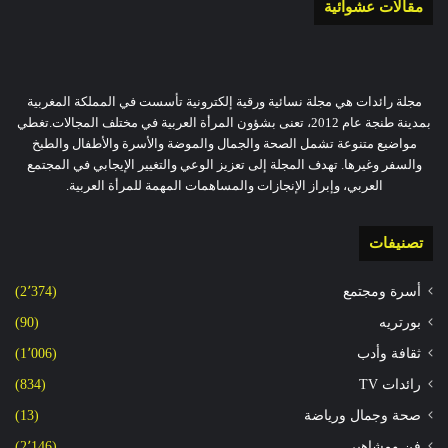
مقالات عشوائية
مجلة رائدات هي مجلة نسائية ورقية إلكترونية تأسست في المملكة المغربية
بمدينة طنجة عام 2012، تعنى بشؤون المرأة العربية في مختلف المجالات.تغطي
مواضيع متنوعة تشمل الصحة والجمال والموضة والأسرة والأطفال والطبخ
والسفر وغيرها. تهدف المجلة إلى تعزيز الوعي والتغيير الإيجابي في المجتمع
العربي، وإبراز الإنجازات والمساهمات المهمة للمرأة العربية.
تصنيفات
أسرة ومجتمع
(2٬374)
بورتريه
(90)
ثقافة وأدب
(1٬006)
رائدات TV
(834)
صحة وجمال ورياضة
(13)
فن ومشاهير
(2٬146)