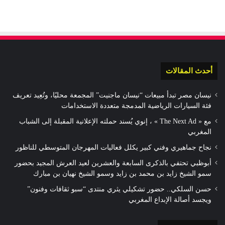
أحدث المقالات
نيسان مصر تبدأ مبيعات “نيسان ماجنيت” المجمعة محليًا، وتُعِيد تعريف
فئة السيارات الرياضية المدمجة متعددة الاستخدامات
مع « The Next Ad » ، إنوي يُسند حملته الإعلانية المقبلة إلى الشباب
المغربي
نجاح جماهيري وفني كبير يكلل فعاليات المهرجان المتوسطي للناظور
أبوظبي تحتفي بالذكرى السابعة والعشرين لعيد العرش المجيد بحضور
سمو الشيخ زايد بن محمد بن زايد وسمو الشيخ نهيان بن مبارك
حسن السلكي.. حضور تشكيلي يثري منتدى “سبو ثقافات وفنون”
ويجسد أصالة الإبداع المغربي