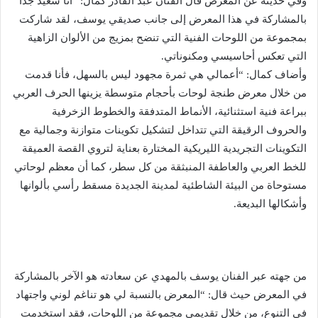
وفي حديثه عن المعرض قال الفنان عبد القادر كمال: “أنا سعيد جدا
بالمشاركة في هذا المعرض إلى جانب صديقي يوسف، لقد شاركت
بمجموعة من اللوحات الفنية التي تنضح بمزيج من الألوان الزاهية
التي تعكس أحاسيسي ومكنوناتي.
وأضاف كمال: “أعمالي هي ثمرة مجهود ليس بالسهل، فأنا قدمت
من خلال معرض طنجة لوحات بأحجام متوسطة يزينها الحرف العربي
ببراعة فنية استثنائية، الأنماط المتدفقة والخطوط الزخرفية
والحروف الرقيقة التي تتداخل لتشكيل تكوينات متوازنة وجمالية مع
التكوينات التجريدية الليريكية المختارة بعناية لتروي القصة العميقة
للخط العربي والعاطفة المنبثقة من كل سطر، كما أن معظم لوحاتي
مستوحاة من البيئة الشاطئية لمدينة الجديدة مسقط رأسي بألوانها
وأشكالها البديعة.
من جهته عبر الفنان يوسف بالمهدي عن سعادته هو الآخر بالمشاركة
في المعرض حيث قال: “المعرض بالنسبة لي هو تناغم لوني واجتهاد
في التنوع، من خلال تقديمي مجموعة من اللوحات، فقد استخدمت