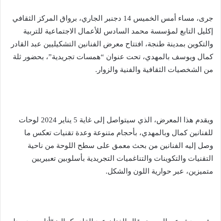
جرى، مساء أمس الخميس 14 دجنبر الجاري، برواق المركز الثقافي
إكليل التابع لمؤسسة محمد السادس للأعمال الاجتماعية للتربية
والتكوين بمدينة طنجة، افتتاح معرض الفنانين التشكيليين عبد القادر
كمال ويوسف بالمهدي، تحت عنوان “همسات تجريدية”، بحضور ثلة
من الشخصيات الثقافية والفنية والزوار.
ويقدم هذا المعرض، الذي سيتواصل إلى غاية 5 يناير 2024 لوحات
للفنانين كمال وبالمهدي، بأحجام متنوعة وعدة تقنيات تعكس ما
وصل إليه الفنانين من بحث معمق على سطح اللوحة من ناحية
التقنيات والتكوينات والتناغميات التجريدية بأسلوبين تعبيريين
متميزين، عبر حوارية اللون والشكل.