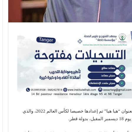
طرحت المطربة البريطانية سلوى لورين، أغنية جديدة بعنوان “هيا هيا” تم إعدادها خصيصا لكأس العالم 2022، والذي