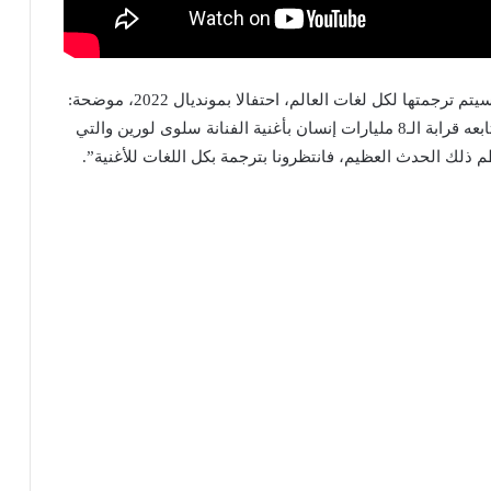
وصرحت إدارة شركة ICTV المنتجة للعمل، أن الأغنية سيتم ترجمتها لكل لغات العالم، احتفالا بمونديال 2022، موضحة:
“بما أننا نخاطب كل أنحاء المعمورة في حدث عالمي يتابعه قرابة الـ8 مليارات إنسان بأغنية الفنانة سلوى لورين والتي
ظم ذلك الحدث العظيم، فانتظرونا بترجمة بكل اللغات للأغنية”.