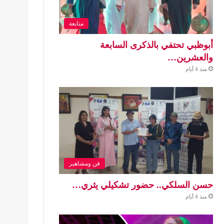
متابعة
أبوظبي تحتفي بالذكرى السابعة
والعشرين…
منذ 4 أيام
فن ومشاهير
حسن السلكي.. حضور تشكيلي يثري…
منذ 4 أيام