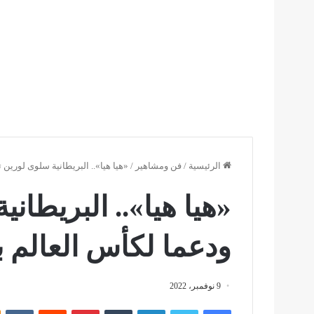
الرئيسية
/
فن ومشاهير
/
«هيا هيا».. البريطانية سلوى لورين تغني ح
«هيا هيا».. البريطان
ودعما لكأس العالم بقطر 2022 
9 نوفمبر، 2022
فيسبوك
تويتر
لينكدإن
بينتيريست