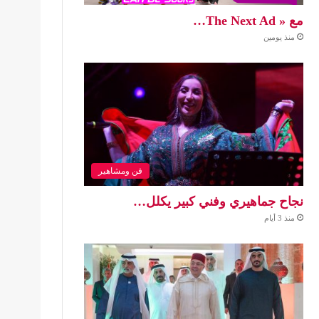
مع « The Next Ad…
منذ يومين
فن ومشاهير
نجاح جماهيري وفني كبير يكلل…
منذ 3 أيام