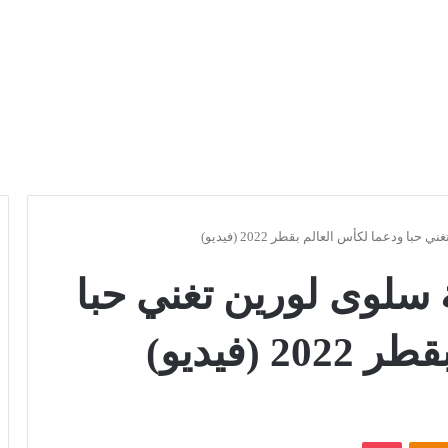
با ودعما لكأس العالم بقطر 2022 (فيديو)
ية سلوى لورين تغني حبا
(فيديو)
Odnoklassniki
بوكيت