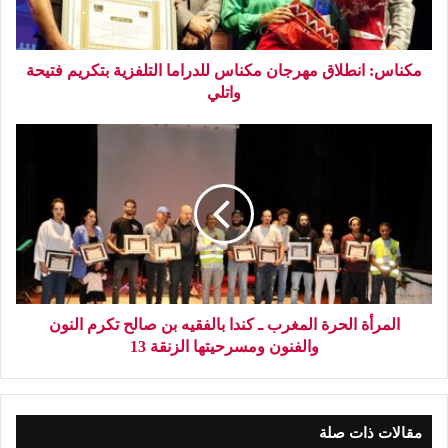
مكناس: انطلاق مهرجان مكناس للدراما التلفزية بتكريم فتيحة
واتلي
المرأة الحرة المغرب ـ كندا بالفقيه بن صالح تكرم النون
والفنون ومسرحيتها الزنقة 13
مقالات ذات صلة