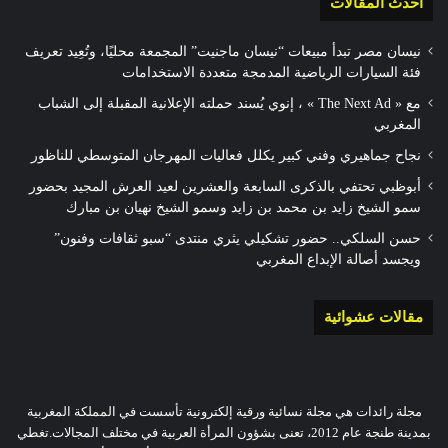
أحدث المقالات
نيسان مصر تبدأ مبيعات “نيسان ماجنيت” المجمعة محليًا، وتُعِيد تعريف
فئة السيارات الرياضية المدمجة متعددة الاستخدامات
مع « The Next Ad » ، إنوي يُسند حملته الإعلانية المقبلة إلى الشباب
المغربي
نجاح جماهيري وفني كبير يكلل فعاليات المهرجان المتوسطي للناظور
أبوظبي تحتفي بالذكرى السابعة والعشرين لعيد العرش المجيد بحضور
سمو الشيخ زايد بن محمد بن زايد وسمو الشيخ نهيان بن مبارك
حسن السلكي.. حضور تشكيلي يثري منتدى “سبو ثقافات وفنون”
ويجسد أصالة الإبداع المغربي
مقالات عشوائية
مجلة رائدات هي مجلة نسائية ورقية إلكترونية تأسست في المملكة المغربية
بمدينة طنجة عام 2012، تعنى بشؤون المرأة العربية في مختلف المجالات.تغطي