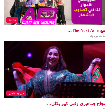
متابعة
مع « The Next Ad…
منذ يوم واحد
فن ومشاهير
نجاح جماهيري وفني كبير يكلل…