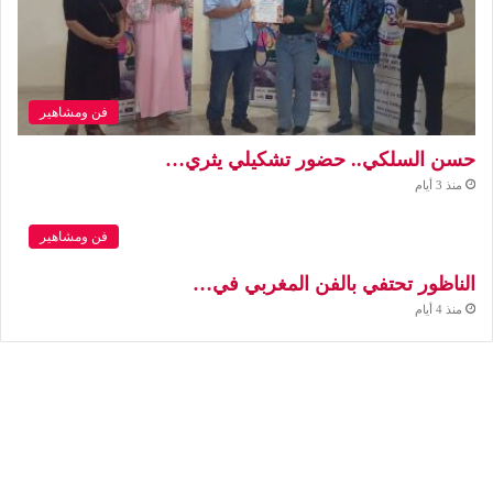
فن ومشاهير
حسن السلكي.. حضور تشكيلي يثري…
منذ 3 أيام
فن ومشاهير
الناظور تحتفي بالفن المغربي في…
منذ 4 أيام