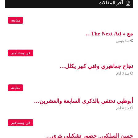
آخر المقالات
متابعة
مع « The Next Ad…
منذ يومين
فن ومشاهير
نجاح جماهيري وفني كبير يكلل…
منذ 3 أيام
متابعة
أبوظبي تحتفي بالذكرى السابعة والعشرين…
منذ 4 أيام
فن ومشاهير
حسن السلكي.. حضور تشكيلي يثري…