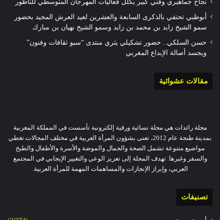
نجاح جماهيري وفني كبير يكلل فعاليات المهرجان المتوسطي للناظور
أبوظبي تحتفي بالذكرى السابعة والعشرين لعيد العرش المجيد بحضور
سمو الشيخ زايد بن محمد بن زايد وسمو الشيخ نهيان بن مبارك
حسن السلكي.. حضور تشكيلي يثري منتدى “سبو ثقافات وفنون”
ويجسد أصالة الإبداع المغربي
مقالات عشوائية
مجلة رائدات هي مجلة نسائية ورقية إلكترونية تأسست في المملكة المغربية
بمدينة طنجة عام 2012، تعنى بشؤون المرأة العربية في مختلف المجالات.تغطي
مواضيع متنوعة تشمل الصحة والجمال والموضة والأسرة والأطفال والطبخ
والسفر وغيرها. تهدف المجلة إلى تعزيز الوعي والتغيير الإيجابي في المجتمع
العربي، وإبراز الإنجازات والمساهمات المهمة للمرأة العربية.
تصنيفات