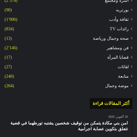
أسرة ومجتمع
(2٬374)
بورتريه
(90)
ثقافة وأدب
(1٬006)
رائدات TV
(834)
صحة وجمال ورياضة
(13)
فن ومشاهير
(2٬146)
قضايا المرأة
(17)
لقائات
(27)
متابعة
(240)
موضة وجمال
(264)
أكثر المقالات قراءة
20 أكتوبر، 2020
امن بني مكادة يتمكن من توقيف شخصين يشتبه تورطهما في قضية
تتعلق بتكوين عصابة اجرامية