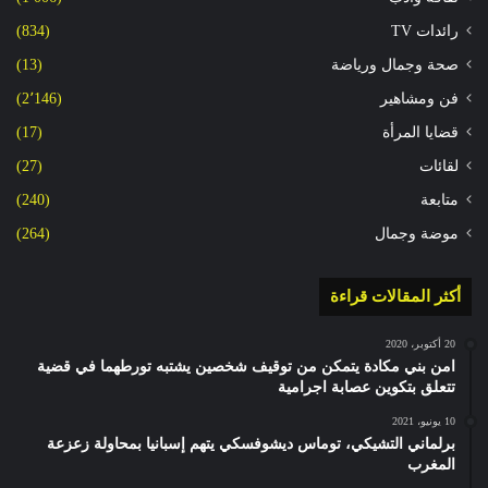
رائدات TV
(834)
صحة وجمال ورياضة
(13)
فن ومشاهير
(2٬146)
قضايا المرأة
(17)
لقائات
(27)
متابعة
(240)
موضة وجمال
(264)
أكثر المقالات قراءة
20 أكتوبر، 2020
امن بني مكادة يتمكن من توقيف شخصين يشتبه تورطهما في قضية
تتعلق بتكوين عصابة اجرامية
10 يونيو، 2021
برلماني التشيكي، توماس ديشوفسكي يتهم إسبانيا بمحاولة زعزعة
المغرب