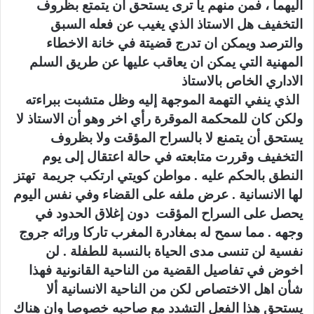
اليهما ، فمن منهم يا ترى يستحق ان يتمتع بظروف
التخفيف هل الاستاذ الذي يغيب عن فعله السبق
والترصد ويمكن ان تدرج قضيتة في خانة الاخطاء
المهنية التي يمكن ان يعاقب عليها عن طريق السلم
الاداري الخاص بالاستاذ
الذي ينفي التهمة الموجهة إليه وظل متشبت ببراءته
ولكن كان للمحكمة الموقرة رأي اخر وهو أن الاستاذ لا
يستحق أن يتمنع لا بالسراح المؤقت ولا بظروف
التخفيف وقررت متابعته في حالة اعتقال إلى يوم
النطق بالحكم عليه . مواطن كويتي ارتكب جريمة تهتز
لها الانسانية . عرض ملفه على القضاء وفي نفس اليوم
يحصل على السراح المؤقت دون إغلاق الحدود في
وجهه . مما سمح له بمغادرة المغرب تاركا ورائه جروج
نفسية لن تنسى مدى الحياة بالنسبة للطفلة . لن
اخوض في تفاصيل القضية من الناحية القانونية فهذا
شأن اهل الاختصاص لكن من الناحية الانسانية ألا
يستحق هذا الفعل التشدد مع صاحبه خصوصا وان هناك