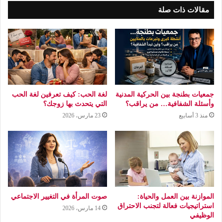
مقالات ذات صلة
جمعيات بطنجة بين الحركية المدنية
لغة الحب: كيف تعرفين لغة الحب
وأسئلة الشفافية… من يراقب؟
التي يتحدث بها زوجك؟
منذ 3 أسابيع
23 مارس، 2026
الموازنة بين العمل والحياة:
صوت المرأة في التغيير الاجتماعي
استراتيجيات فعالة لتجنب الاحتراق
14 مارس، 2026
الوظيفي