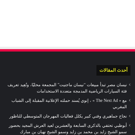
أحدث المقالات
نيسان مصر تبدأ مبيعات “نيسان ماجنيت” المجمعة محليًا، وتُعِيد تعريف
فئة السيارات الرياضية المدمجة متعددة الاستخدامات
مع « The Next Ad » ، إنوي يُسند حملته الإعلانية المقبلة إلى الشباب
المغربي
نجاح جماهيري وفني كبير يكلل فعاليات المهرجان المتوسطي للناظور
أبوظبي تحتفي بالذكرى السابعة والعشرين لعيد العرش المجيد بحضور
سمو الشيخ زايد بن محمد بن زايد وسمو الشيخ نهيان بن مبارك