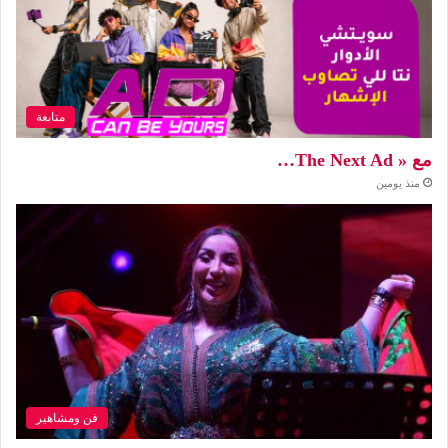
متابعة
مع « The Next Ad…
منذ يومين
فن ومشاهير