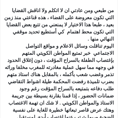
من طبعي ومن عادتي ان لا اتكلم ولا اناقش القضايا
التي تكون معروضة على القضاء ، هذه قناعتي منذ زمن
بعيد ، طبعا هذا الاختيار لا يمنعني من تتبع بعض القضايا
التي تكون محط اهتمام كي أستطيع تحديد موقفي
النهائي منها .
اليوم تناقلت وسائل الاعلام و مواقع التواصل
الاجتماعي خبر تمتيع المواطن الكويتي المتهم
بإغتصاب الطفلة بالسراح المؤقت ، دون إغلاق الحدود
في وجهه مما سهل عملية مغادرته للمغرب مخلفا ورائه
تذمر وغضب شعب بأكمله ، بالمقابل هناك استاذ متهم
بضرب تلميذة رفضت المحكمة طيلة اشواط التقاضي
طلب دفاعه بتمتيعه بالسراح المؤقت رغم وجود
ضمانات الحضور ، إذا قمنا بقارنة بسيطة بين جريمة
الاستاذ والمواطن الكويتي . لا شك ان تهمة الاغتصاب
وهتك عرض قاصر تبعاتها خطيرة للغاية على نفسية
الضحية وربما يترتب عنها إغتصاب أبدي لمستقبل