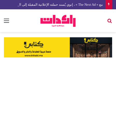
مع « The Next Ad » ، إنوي يُسند حملته الإعلانية المقبلة إلى الشباب المغربي
بحث
الق
عن