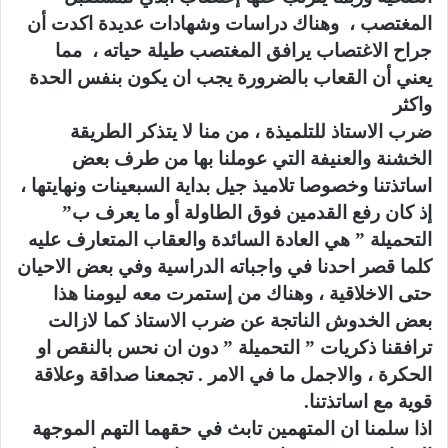
المغتصب ، وهناك دراسات وشهادات عديدة اكدت أن
جراح الاغتصاب يرافق المغتصب طيلة حياته ، مما
يعني أن القعاب بالضرورة يجب ان يكون بنفس الحدة
واكثر
ضرب الاستاذ للتلميذة ، من منا لا يتذكر الطريقة
الخشنة والعنيفة التي عوملنا بها من طرف بعض
اساتذتنا وخصوصا تلاميذ جيل بداية السبعينات ونهايتها ،
إذ كان رفع القدمين فوق الطاولة أو ما يعرف ب”
التحميلة ” هي العادة السائدة والعقاب المتعارف عليه
كلما قصر احدنا في واجباته الدراسية وفي بعض الاحيان
حتى الاخلاقية ، وهناك من إستمرت معه ليومنا هذا
بعض الخدوش الناتجة عن ضرب الاستاذ كما لازالت
ترافقنا ذكريات ” التحميلة ” دون ان نحس بالنقص او
الحكرة ، والاجمل ما في الامر . تجمعنا صداقة وعلاقة
قوية مع اساتذتنا.
اذا سلمنا ان المتهمين تابث في حقهما التهم الموجهة