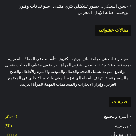
حسن السلكي.. حضور تشكيلي يثري منتدى “سبو ثقافات وفنون”
ويجسد أصالة الإبداع المغربي
مقالات عشوائية
مجلة رائدات هي مجلة نسائية ورقية إلكترونية تأسست في المملكة المغربية
بمدينة طنجة عام 2012، تعنى بشؤون المرأة العربية في مختلف المجالات.تغطي
مواضيع متنوعة تشمل الصحة والجمال والموضة والأسرة والأطفال والطبخ
والسفر وغيرها. تهدف المجلة إلى تعزيز الوعي والتغيير الإيجابي في المجتمع
العربي، وإبراز الإنجازات والمساهمات المهمة للمرأة العربية.
تصنيفات
أسرة ومجتمع
(2٬374)
بورتريه
(90)
ثقافة وأدب
(1٬006)