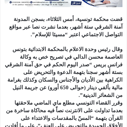
قضت محكمة تونسية، أمس الثلاثاء، بسجن المدونة
آمنة الشرقي ستة أشهر، بعدما نشرت نصا عبر مواقع
التواصل الاجتماعي اعتبر “مسيئا للإسلام”.
وقال رئيس وحدة الاعلام بالمحكمة الابتدائية بتونس
العاصمة محسن الدالي في تصريح خص به وكالة
فرانس بريس “صدر اليوم الحكم في حق آمنة الشرقي
بستة أشهر سجنا بتهمة الدعوة والتحريض على
الكراهية بين الأديان والأجناس والسكان وكذلك بغرامة
مالية بألفي دينار (حوالى 650 أورو) عن جريمة النيل
من الشعائر الدينية”.
وقرر القضاء التونسي مطلع ماي الماضي ملاحقتها
بعدما تداولت على الانترنت نصاّ فيه محاكاة ساخرة من
القرآن بتهمة “المسّ بالمقدسات والاعتداء على
الأخلاق الحميدة والتحريض على العنف”، على ما أفادت