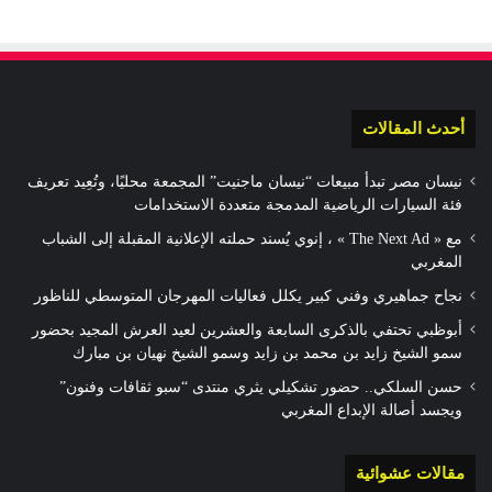
أحدث المقالات
نيسان مصر تبدأ مبيعات “نيسان ماجنيت” المجمعة محليًا، وتُعِيد تعريف
فئة السيارات الرياضية المدمجة متعددة الاستخدامات
مع « The Next Ad » ، إنوي يُسند حملته الإعلانية المقبلة إلى الشباب
المغربي
نجاح جماهيري وفني كبير يكلل فعاليات المهرجان المتوسطي للناظور
أبوظبي تحتفي بالذكرى السابعة والعشرين لعيد العرش المجيد بحضور
سمو الشيخ زايد بن محمد بن زايد وسمو الشيخ نهيان بن مبارك
حسن السلكي.. حضور تشكيلي يثري منتدى “سبو ثقافات وفنون”
ويجسد أصالة الإبداع المغربي
مقالات عشوائية