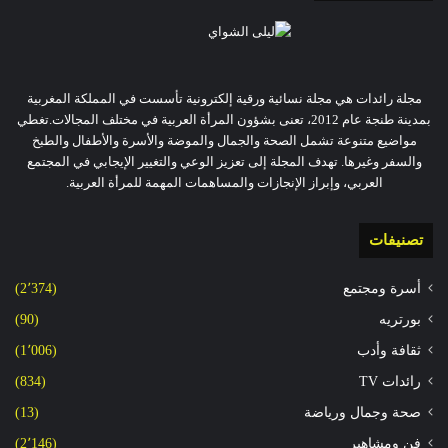
مجلة رائدات هي مجلة نسائية ورقية إلكترونية تأسست في المملكة المغربية
بمدينة طنجة عام 2012، تعنى بشؤون المرأة العربية في مختلف المجالات.تغطي
مواضيع متنوعة تشمل الصحة والجمال والموضة والأسرة والأطفال والطبخ
والسفر وغيرها. تهدف المجلة إلى تعزيز الوعي والتغيير الإيجابي في المجتمع
العربي، وإبراز الإنجازات والمساهمات المهمة للمرأة العربية.
تصنيفات
أسرة ومجتمع
(2٬374)
بورتريه
(90)
ثقافة وأدب
(1٬006)
رائدات TV
(834)
صحة وجمال ورياضة
(13)
فن ومشاهير
(2٬146)