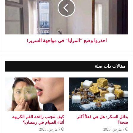
احذروا وضع "المرايا" في مواجهة السرير!
مقالات ذات صلة
بدائل السكر: هل هي فعلاً أكثر
كيف تتجنب رائحة الفم الكريهة
صحة؟
أثناء الصيام في رمضان؟
7 مارس، 2025
7 مارس، 2025