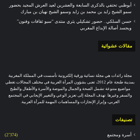
أبوظبي تحتفي بالذكرى السابعة والعشرين لعيد العرش المجيد بحضور
سمو الشيخ زايد بن محمد بن زايد وسمو الشيخ نهيان بن مبارك
حسن السلكي.. حضور تشكيلي يثري منتدى “سبو ثقافات وفنون”
ويجسد أصالة الإبداع المغربي
مقالات عشوائية
مجلة رائدات هي مجلة نسائية ورقية إلكترونية تأسست في المملكة المغربية
بمدينة طنجة عام 2012، تعنى بشؤون المرأة العربية في مختلف المجالات.تغطي
مواضيع متنوعة تشمل الصحة والجمال والموضة والأسرة والأطفال والطبخ
والسفر وغيرها. تهدف المجلة إلى تعزيز الوعي والتغيير الإيجابي في المجتمع
العربي، وإبراز الإنجازات والمساهمات المهمة للمرأة العربية.
تصنيفات
أسرة ومجتمع
(2٬374)