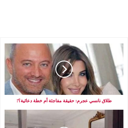
طلاق نانسي عجرم: حقيقة مفاجئة أم خطة دعائية؟!