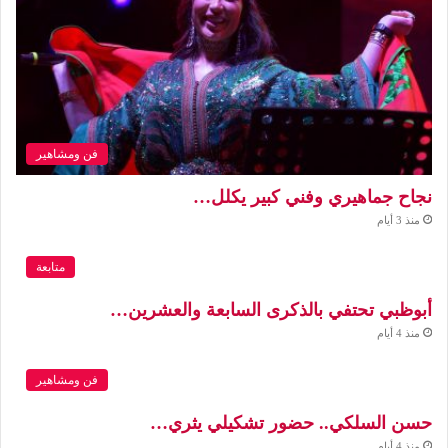
فن ومشاهير
نجاح جماهيري وفني كبير يكلل…
منذ 3 أيام
متابعة
أبوظبي تحتفي بالذكرى السابعة والعشرين…
منذ 4 أيام
فن ومشاهير
حسن السلكي.. حضور تشكيلي يثري…
منذ 4 أيام