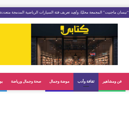
فن ومشاهير
ثقافة وأدب
موضة وجمال
صحة وجمال ورياضة
بو