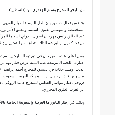
– ع البحر
للمخرج وسام الجعفري من (فلسطين)
وتتضمن فعاليات مهرجان الدار البيضاء للفيلم العربي
المتخصصة والمهتمين بفنون السينما ويتعلق الأمر بور
عبد الخالق رئيس مهرجان أسوان الدولي لسينما المرأة
ميرفت كمون، والورشة الثالثة تتعلق بفن التمثيل ويؤ
وسيرا على عادة المهرجان في دورتيه السابقتين، سيت
اختارت اللجنة المبرمجة هذه السنة عرض فيلم يوم مر 
الديب وفيلم حكاية في دمشق للمخرج أحمد إبراهيم ال
وياسر بن عبد الرحمان من المملكة العربية السعودية أم
فروخي، فيلم مواسم العطش للمخرج حميد الزوغي ، فيل
عز العرب العلوي المحرزي.
ودائما في إطار
البانوراما العربية والمغربية الخاصة بال