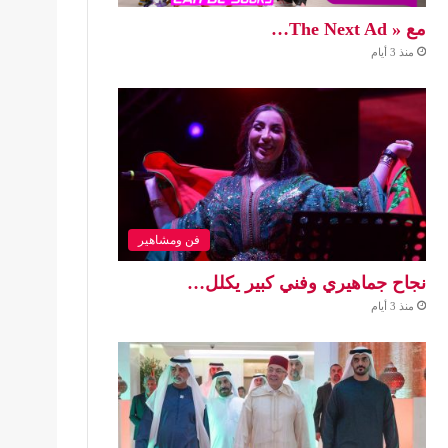
مع « The Next Ad…
منذ 3 أيام
فن ومشاهير
نجاح جماهيري وفني كبير يكلل…
منذ 3 أيام