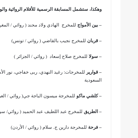
وهكذا، ستشمل المسابقة الرسمية للأفلام الروائية والوثائقية الطويلة 9 أفلام تمثل 
– بين الأمواج
للمخرج الهادي ولاد محند ( روائي / المغ
– قربان
للمخرج نجيب بالقاضي ( روائي / تونس)
– سولا
للمخرج صلاح إسعاد ( روائي / الجزائر )
– قوارير
للمخرجات: رغيد النهدي، ربى خفاجي، نور الأمي
السعودية
– كلشي ماكو
للمخرجة ميسون الباجة جي( روائي / العر
– الطريق
للمخرج عبد اللطيف عبد الحميد ( روائي/ سور
– فرحة
للمخرجة دارين ج. سلام ( روائي / الأردن)