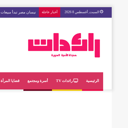
السبت, أغسطس 8 2026
أخبار عاجلة
مع « The Next Ad » ، إنوي يُسند حملته الإعلانية المقبلة إلى الشباب المغربي
الرئيسية
رائدات TV
أسرة ومجتمع
قضايا المرأة