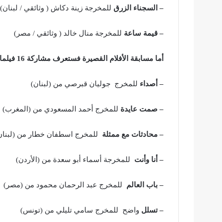
– السجناء الزرق
للمخرجة زينة دكاش ( وثائقي / لبنان)
– قيمة ساعة
للمخرجة منال خالد ( وثائقي / مصر)
أما مسابقة الأفلام القصيرة فستعرف مشاركة 16 فيلما موزعة
– أصداء
للمخرج جوليان قبرصي من (لبنان)
– صمت عايدة
للمخرج أحمد المسعودي من (المغرب)
– محادثات مع ممثلة
للمخرج اسطفان خطار من (لبنان
– أنا وأنت
للمخرجة أسماء أبو سعدة من (الأردن)
– باب العالم
للمخرج عبد الرحمان محمود من (مصر)
– تسلل
واضح للمخرج سامي تليلي من (تونس)