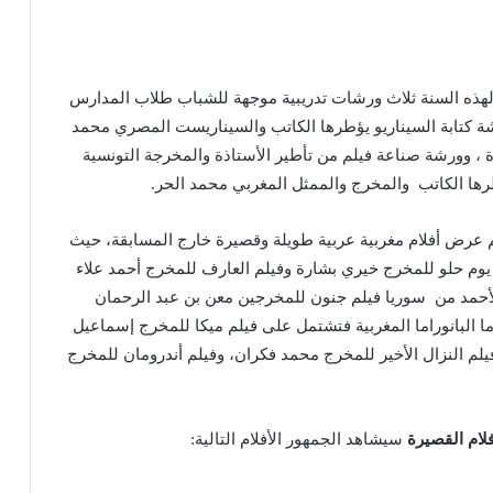
، لهذه السنة ثلاث ورشات تدريبية موجهة للشباب طلاب المدارس
شة كتابة السيناريو يؤطرها الكاتب والسيناريست المصري محمد
 ، وورشة صناعة فيلم من تأطير الأستاذة والمخرجة التونسية
طرها الكاتب والمخرج والممثل المغربي محمد الحر.
م عرض أفلام مغربية عربية طويلة وقصيرة خارج المسابقة، حيث
يوم حلو للمخرج خيري بشارة وفيلم العارف للمخرج أحمد علاء
أحمد من سوريا فيلم جنون للمخرجين معن بن عبد الرحمان
ا البانوراما المغربية فتشتمل على فيلم ميكا للمخرج إسماعيل
م النزال الأخير للمخرج محمد فكران، وفيلم أندرومان للمخرج
أفلام القصيرة
سيشاهد الجمهور الأفلام التالية: