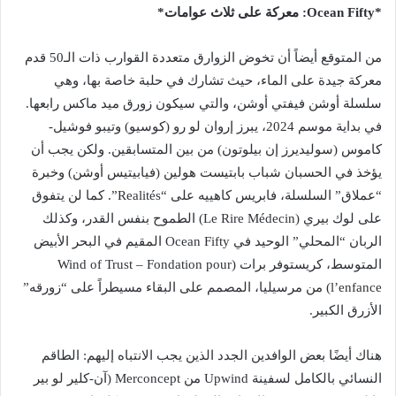
*Ocean Fifty: معركة على ثلاث عوامات*
من المتوقع أيضاً أن تخوض الزوارق متعددة القوارب ذات الـ50 قدم
معركة جيدة على الماء، حيث تشارك في حلبة خاصة بها، وهي
سلسلة أوشن فيفتي أوشن، والتي سيكون زورق ميد ماكس رابعها.
في بداية موسم 2024، يبرز إروان لو رو (كوسيو) وتيبو فوشيل-
كاموس (سوليديرز إن بيلوتون) من بين المتسابقين. ولكن يجب أن
يؤخذ في الحسبان شباب بابتيست هولين (فيابيتيس أوشن) وخبرة
“عملاق” السلسلة، فابريس كاهييه على “Realités”. كما لن يتفوق
على لوك بيري (Le Rire Médecin) الطموح بنفس القدر، وكذلك
الربان “المحلي” الوحيد في Ocean Fifty المقيم في البحر الأبيض
المتوسط، كريستوفر برات (Wind of Trust – Fondation pour
l’enfance) من مرسيليا، المصمم على البقاء مسيطراً على “زورقه”
الأزرق الكبير.
هناك أيضًا بعض الوافدين الجدد الذين يجب الانتباه إليهم: الطاقم
النسائي بالكامل لسفينة Upwind من Merconcept (آن-كلير لو بير