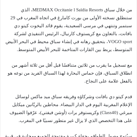
من خلال سباق MEDMAX Occitanie l Saïdia Resorts، الذي
ستنطلق نسخته الأولى من بورت كامارغ في اتجاه المغرب في 29
سبتمبر وتنتهي في مرسى السعيدية، يقوم قائد اليخوت كيتو دي
بافانت، بالتعاون مع كريستوف كارنيال، الرئيس التنفيذي لشركة
VOGO sport، بتحقيق رهانه في إنشاء سباق محيط في البحر الأبيض
المتوسط، يربط بين القارات المتاخمة للبحر الأبيض المتوسط.
مع تسجيل ما يقرب من ثلاثين متنافسًا قبل أقل من ثلاثة أشهر من
انطلاق السباق، فإن حماس البحارة لهذا السباق الفريد من نوعه هو
بالفعل علامة على النجاح.
قدم كيتو دي بافانت وشركاؤه وفريقه سباق ميد ماكس لوسائل
الإعلام المغربية اليوم في الدار البيضاء. محاطين بالربّانين ميكايل
ميرغي (Class40) وكريستوفر برات (أوشن فيفتي)، عرّفوا الضيوف
على هذا التخصص الذي لا يزال غير متطور نسبيًا في المغرب.
سيُتوج وصول الطواقم بحفلة كبيرة مفتوحة للجميع ومجانية في قرية