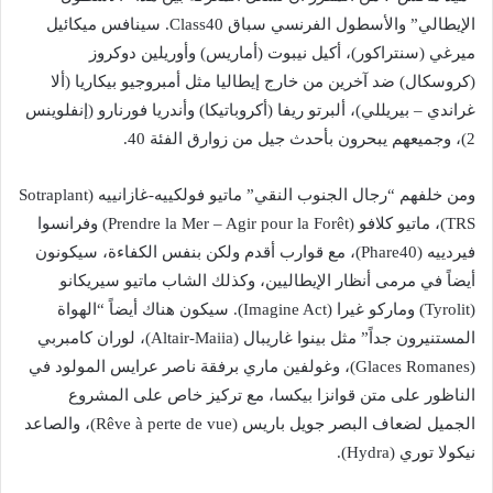
الإيطالي” والأسطول الفرنسي سباق Class40. سينافس ميكائيل
ميرغي (سنتراكور)، أكيل نيبوت (أماريس) وأوريلين دوكروز
(كروسكال) ضد آخرين من خارج إيطاليا مثل أمبروجيو بيكاريا (ألا
غراندي – بيريللي)، ألبرتو ريفا (أكروباتيكا) وأندريا فورنارو (إنفلوينس
2)، وجميعهم يبحرون بأحدث جيل من زوارق الفئة 40.
ومن خلفهم “رجال الجنوب النقي” ماتيو فولكييه-غازانييه (Sotraplant
TRS)، ماتيو كلافو (Prendre la Mer – Agir pour la Forêt) وفرانسوا
فيردييه (Phare40)، مع قوارب أقدم ولكن بنفس الكفاءة، سيكونون
أيضاً في مرمى أنظار الإيطاليين، وكذلك الشاب ماتيو سيريكانو
(Tyrolit) وماركو غيرا (Imagine Act). سيكون هناك أيضاً “الهواة
المستنيرون جداً” مثل بينوا غاريبال (Altair-Maiia)، لوران كامبربي
(Glaces Romanes)، وغولفين ماري برفقة ناصر عرايس المولود في
الناظور على متن قوانزا بيكسا، مع تركيز خاص على المشروع
الجميل لضعاف البصر جويل باريس (Rêve à perte de vue)، والصاعد
نيكولا توري (Hydra).