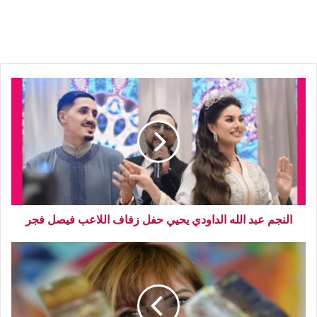
النجم عبد الله الداودي يحيي حفل زفاف اللاعب فيصل فجر