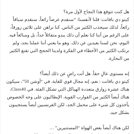
هل كنت تتوقع هذا النجاح لأول مرة؟
كيتو دي بافانت: قلنا لأنفسنا: “سنقدم عرضاً رائعاً، سنقدم سباقاً
رائعاً، لذلك سيجذب الكثير من الناس. كنا نراهن على ثلاثين زورقاً،
على الرغم من أننا كنا نعلم أن ذلك يبدو متفائلاً جداً، بل ومبالغاً فيه.
اليوم، نحن لسنا بعيدين عن ذلك. وهو ما يعني أننا عملنا بجد، ولم
نرتكب الكثير من الأخطاء في الفكرة ولدينا الحجج التي تقنع الكثير
من البحارة.
إنه مستوى عالٍ حقاً. هل أنت راضٍ عن ذلك أيضاً؟
كيتو دي بافانت : نعم، إنه مجال قوي للغاية. في “أوشن 50″، سيكون
هناك عشرة زوارق متعددة الهياكل التي تشكل الفئة. في Class40،
هناك أيضاً الكثير من القوارب القوية. الإيطاليون على وجه الخصوص
يأخذون كل شيء على محمل الجد، لكن الفرنسيين أيضاً يستجيبون
بشكل جيد.
لكن هناك أيضاً بعض الهواة “المستنيرين” …