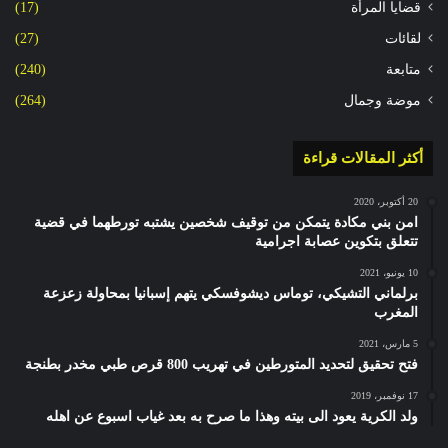
قضايا المرأة
(17)
لقائات
(27)
متابعة
(240)
موضة وجمال
(264)
أكثر المقالات قراءة
20 أكتوبر، 2020
امن بني مكادة يتمكن من توقيف شخصين يشتبه تورطهما في قضية
تتعلق بتكوين عصابة اجرامية
10 يونيو، 2021
برلماني التشيكي، توماس ديشوفسكي يتهم إسبانيا بمحاولة زعزعة
المغرب
5 مارس، 2021
فتح تحقيق لتحديد المتورطين في تهريب 800 قرص طبي مخدر بطنجة
17 نوفمبر، 2019
ولد الكرية يعود الى بيته وهذا ما صرح به بعد غياب اسبوع عن اهله