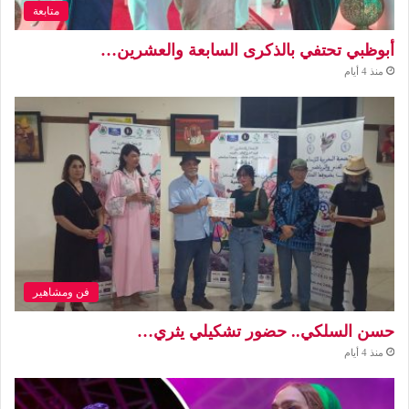
متابعة
أبوظبي تحتفي بالذكرى السابعة والعشرين…
منذ 4 أيام
فن ومشاهير
حسن السلكي.. حضور تشكيلي يثري…
منذ 4 أيام