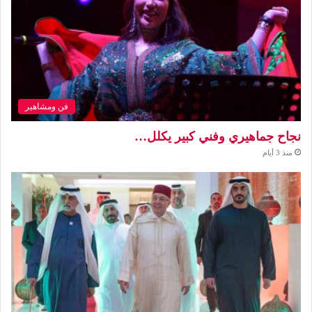
فن ومشاهير
نجاح جماهيري وفني كبير يكلل…
منذ 3 أيام