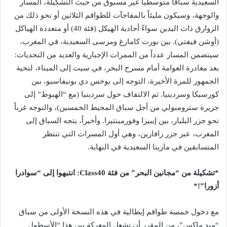
السعيدية سباقًا متوسطياً غير مسبوق من حيث التشكيلة، المسار
والوجهة، وسيكون مليئاً بالمفاجآت للطواقم الثلاثين أو نحو ذلك من
الزوارق ذات اليدين سواءً أحادية الهيكل (فئة 40) أو متعددة الهياكل
(أوشن فيفتي). بين بورت كامارغ ومرسى السعيدية، في المغرب،
سيتضمن المسار عدداً من الممرات الإجبارية والعديد من التحديات:
بعد مغادرة العوامة أمام مسرح البحر، في سيت إلى الميناء، لتحية
الجمهور للمرة الأخيرة، التوجه إلى بوخس دي بونيفاسيو، بين
كورسيكا وسردينيا. ثم الالتفاف حول سردينيا (مع “الهبوط” إلى
جزيرة سترومبولي من أجل سباق المحيط الخمسين)، والتوجه غرباً
نحو جزر البليار، بين إيبيزا وفورمينتيرا. وأخيراً، يتجه السباق إلى
المغرب، عبر جزر زافارين، وهي أول المسرات التي تنتظر
المتسابقين في مارينا السعيدية في النهاية.
*تشكيلة من “مجانين البحر” من فئة Class40: انتبهوا إلى “سوادرا
أزورا”!*
مع دخول خمسة طواقم إيطالية في هذه النسخة الأولى من سباق
“ميد ماكس”، من المقرر أن تشعل المعركة بين هذا “الأسطول