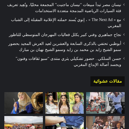
نيسان مصر تبدأ مبيعات “نيسان ماجنيت” المجمعة محليًا، وتُعِيد تعريف
فئة السيارات الرياضية المدمجة متعددة الاستخدامات
مع « The Next Ad » ، إنوي يُسند حملته الإعلانية المقبلة إلى الشباب
المغربي
نجاح جماهيري وفني كبير يكلل فعاليات المهرجان المتوسطي للناظور
أبوظبي تحتفي بالذكرى السابعة والعشرين لعيد العرش المجيد بحضور
سمو الشيخ زايد بن محمد بن زايد وسمو الشيخ نهيان بن مبارك
حسن السلكي.. حضور تشكيلي يثري منتدى “سبو ثقافات وفنون”
ويجسد أصالة الإبداع المغربي
مقالات عشوائية