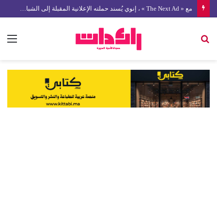
مع « The Next Ad » ، إنوي يُسند حملته الإعلانية المقبلة إلى الشباب المغربي
بحث
الق
عن