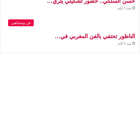
حسن السلكي.. حضور تشكيلي يثري…
منذ 3 أيام
فن ومشاهير
الناظور تحتفي بالفن المغربي في…
منذ 4 أيام