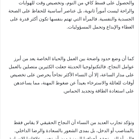
والحصول على قسط كافٍ من النوم، وتخصيص وقت للهوايات
والراحة ليست أموراً ثانوية، بل عناصر أساسية للحفاظ على الصحة
الجسدية والنفسية. فالمرأة التي تهتم بنفسها تكون أكثر قدرة على
العطاء والإبداع وتحمل المسؤوليات.
كما أن وضع حدود واضحة بين العمل والحياة الخاصة يعد من أبرز
عوامل النجاح. فالتكنولوجيا الحديثة جعلت الكثيرين متصلين بالعمل
على مدار الساعة، إلا أن النساء الأكثر نجاحاً يحرصن على تخصيص
أوقات للعائلة والاسترخاء بعيداً عن ضغوط المهنة، مما يساعدهن
على استعادة الطاقة وتجديد الحماس.
وتؤكد تجارب العديد من النساء أن النجاح الحقيقي لا يقاس فقط
بالمناصب أو الدخل، بل بمدى الشعور بالسعادة والرضا الداخلي.
فالمرأة التي تحقق أهدافها المهنية دون أن تخسر علاقاتها الإنسانية