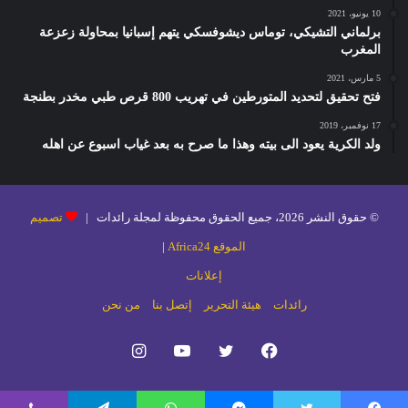
10 يونيو، 2021
برلماني التشيكي، توماس ديشوفسكي يتهم إسبانيا بمحاولة زعزعة
المغرب
5 مارس، 2021
فتح تحقيق لتحديد المتورطين في تهريب 800 قرص طبي مخدر بطنجة
17 نوفمبر، 2019
ولد الكرية يعود الى بيته وهذا ما صرح به بعد غياب اسبوع عن اهله
© حقوق النشر 2026، جميع الحقوق محفوظة لمجلة رائدات |
تصميم
الموقع Africa24
|
إعلانات
رائدات
هيئة التحرير
إتصل بنا
من نحن
فيسبوك
تويتر
يوتيوب
انستقرام