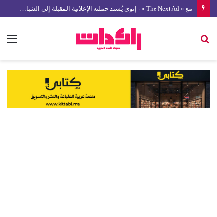
مع « The Next Ad » ، إنوي يُسند حملته الإعلانية المقبلة إلى الشباب المغربي
بحث
الق
عن