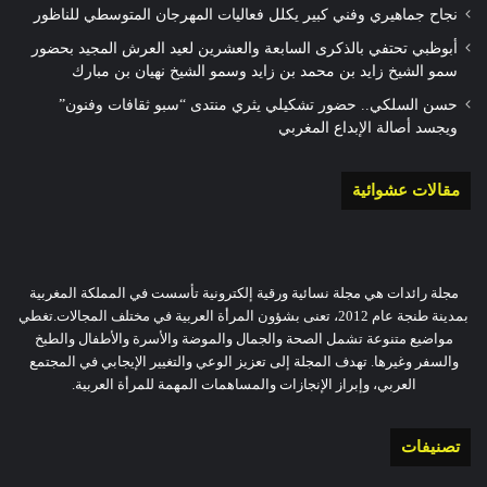
نجاح جماهيري وفني كبير يكلل فعاليات المهرجان المتوسطي للناظور
أبوظبي تحتفي بالذكرى السابعة والعشرين لعيد العرش المجيد بحضور
سمو الشيخ زايد بن محمد بن زايد وسمو الشيخ نهيان بن مبارك
حسن السلكي.. حضور تشكيلي يثري منتدى “سبو ثقافات وفنون”
ويجسد أصالة الإبداع المغربي
مقالات عشوائية
مجلة رائدات هي مجلة نسائية ورقية إلكترونية تأسست في المملكة المغربية
بمدينة طنجة عام 2012، تعنى بشؤون المرأة العربية في مختلف المجالات.تغطي
مواضيع متنوعة تشمل الصحة والجمال والموضة والأسرة والأطفال والطبخ
والسفر وغيرها. تهدف المجلة إلى تعزيز الوعي والتغيير الإيجابي في المجتمع
العربي، وإبراز الإنجازات والمساهمات المهمة للمرأة العربية.
تصنيفات