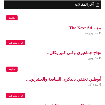
آخر المقالات
متابعة
مع « The Next Ad…
منذ يوم واحد
فن ومشاهير
نجاح جماهيري وفني كبير يكلل…
منذ يومين
متابعة
أبوظبي تحتفي بالذكرى السابعة والعشرين…
منذ 3 أيام
فن ومشاهير