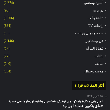
أسرة ومجتمع
(2٬374)
بورتريه
(90)
ثقافة وأدب
(1٬006)
رائدات TV
(834)
صحة وجمال ورياضة
(13)
فن ومشاهير
(2٬146)
قضايا المرأة
(17)
لقائات
(27)
متابعة
(240)
موضة وجمال
(264)
أكثر المقالات قراءة
20 أكتوبر، 2020
امن بني مكادة يتمكن من توقيف شخصين يشتبه تورطهما في قضية
تتعلق بتكوين عصابة اجرامية