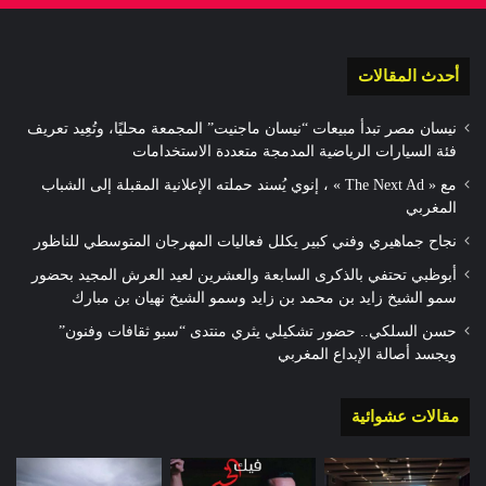
أحدث المقالات
نيسان مصر تبدأ مبيعات “نيسان ماجنيت” المجمعة محليًا، وتُعِيد تعريف
فئة السيارات الرياضية المدمجة متعددة الاستخدامات
مع « The Next Ad » ، إنوي يُسند حملته الإعلانية المقبلة إلى الشباب
المغربي
نجاح جماهيري وفني كبير يكلل فعاليات المهرجان المتوسطي للناظور
أبوظبي تحتفي بالذكرى السابعة والعشرين لعيد العرش المجيد بحضور
سمو الشيخ زايد بن محمد بن زايد وسمو الشيخ نهيان بن مبارك
حسن السلكي.. حضور تشكيلي يثري منتدى “سبو ثقافات وفنون”
ويجسد أصالة الإبداع المغربي
مقالات عشوائية