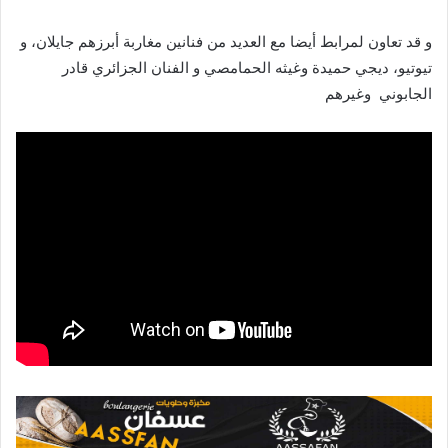
و قد تعاون لمرابط أيضا مع العديد من فنانين مغاربة أبرزهم جايلان، و
تيوتيو، ديجي حميدة وغيثه الحمامصي و الفنان الجزائري قادر
الجابوني وغيرهم