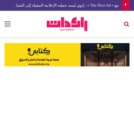
مع « The Next Ad » ، إنوي يُسند حملته الإعلانية المقبلة إلى الشباب المغربي
بحث
الق
عن