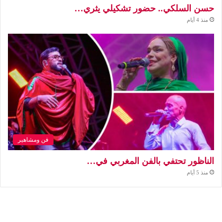
حسن السلكي.. حضور تشكيلي يثري…
منذ 4 أيام
فن ومشاهير
الناظور تحتفي بالفن المغربي في…
منذ 5 أيام