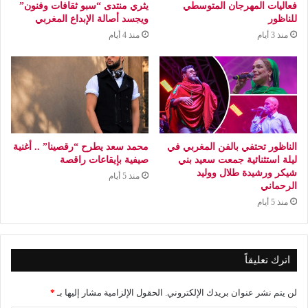
فعاليات المهرجان المتوسطي
يثري منتدى “سبو ثقافات وفنون”
للناظور
ويجسد أصالة الإبداع المغربي
منذ 3 أيام
منذ 4 أيام
الناظور تحتفي بالفن المغربي في
محمد سعد يطرح “رقصينا” .. أغنية
ليلة استثنائية جمعت سعيد بني
صيفية بإيقاعات راقصة
شيكر ورشيدة طلال ووليد
منذ 5 أيام
الرحماني
منذ 5 أيام
اترك تعليقاً
لن يتم نشر عنوان بريدك الإلكتروني.
الحقول الإلزامية مشار إليها بـ
*