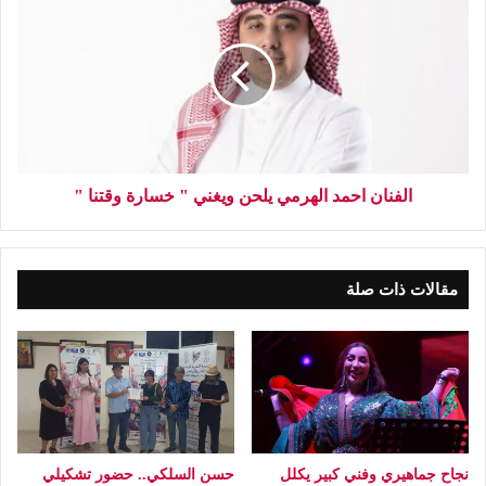
الفنان احمد الهرمي يلحن ويغني " خسارة وقتنا "
مقالات ذات صلة
نجاح جماهيري وفني كبير يكلل
حسن السلكي.. حضور تشكيلي