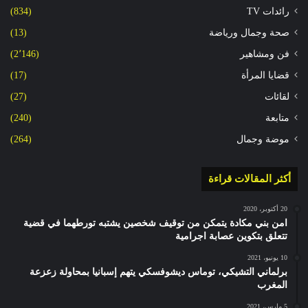
رائدات TV
(834)
صحة وجمال ورياضة
(13)
فن ومشاهير
(2٬146)
قضايا المرأة
(17)
لقائات
(27)
متابعة
(240)
موضة وجمال
(264)
أكثر المقالات قراءة
20 أكتوبر، 2020
امن بني مكادة يتمكن من توقيف شخصين يشتبه تورطهما في قضية
تتعلق بتكوين عصابة اجرامية
10 يونيو، 2021
برلماني التشيكي، توماس ديشوفسكي يتهم إسبانيا بمحاولة زعزعة
المغرب
5 مارس، 2021