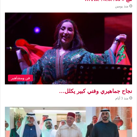
منذ يومين
فن ومشاهير
نجاح جماهيري وفني كبير يكلل…
منذ 3 أيام