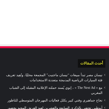
أحدث المقالات
نيسان مصر تبدأ مبيعات “نيسان ماجنيت” المجمعة محليًا، وتُعِيد تعريف
فئة السيارات الرياضية المدمجة متعددة الاستخدامات
مع « The Next Ad » ، إنوي يُسند حملته الإعلانية المقبلة إلى الشباب
المغربي
نجاح جماهيري وفني كبير يكلل فعاليات المهرجان المتوسطي للناظور
أبوظبي تحتفي بالذكرى السابعة والعشرين لعيد العرش المجيد بحضور