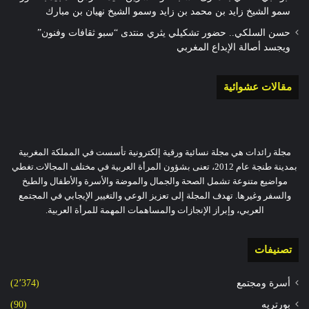
سمو الشيخ زايد بن محمد بن زايد وسمو الشيخ نهيان بن مبارك
حسن السلكي.. حضور تشكيلي يثري منتدى “سبو ثقافات وفنون”
ويجسد أصالة الإبداع المغربي
مقالات عشوائية
مجلة رائدات هي مجلة نسائية ورقية إلكترونية تأسست في المملكة المغربية
بمدينة طنجة عام 2012، تعنى بشؤون المرأة العربية في مختلف المجالات.تغطي
مواضيع متنوعة تشمل الصحة والجمال والموضة والأسرة والأطفال والطبخ
والسفر وغيرها. تهدف المجلة إلى تعزيز الوعي والتغيير الإيجابي في المجتمع
العربي، وإبراز الإنجازات والمساهمات المهمة للمرأة العربية.
تصنيفات
أسرة ومجتمع
(2٬374)
بورتريه
(90)