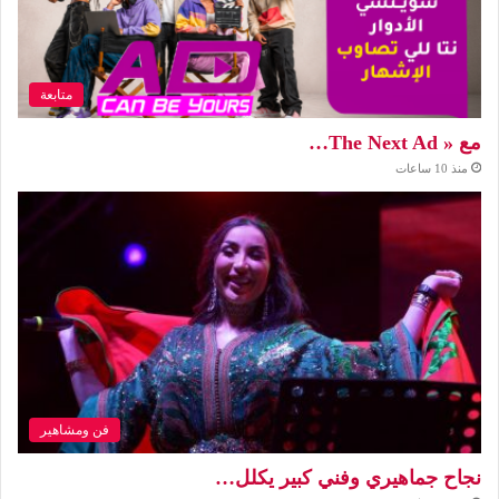
متابعة
مع « The Next Ad…
منذ 10 ساعات
فن ومشاهير
نجاح جماهيري وفني كبير يكلل…