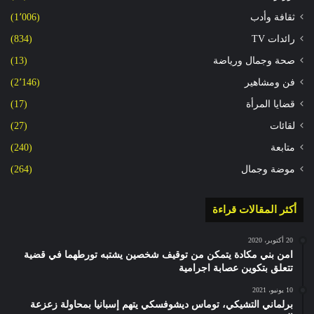
ثقافة وأدب
(1٬006)
رائدات TV
(834)
صحة وجمال ورياضة
(13)
فن ومشاهير
(2٬146)
قضايا المرأة
(17)
لقائات
(27)
متابعة
(240)
موضة وجمال
(264)
أكثر المقالات قراءة
20 أكتوبر، 2020
امن بني مكادة يتمكن من توقيف شخصين يشتبه تورطهما في قضية
تتعلق بتكوين عصابة اجرامية
10 يونيو، 2021
برلماني التشيكي، توماس ديشوفسكي يتهم إسبانيا بمحاولة زعزعة