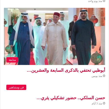
منذ يوم واحد
متابعة
أبوظبي تحتفي بالذكرى السابعة والعشرين…
منذ يومين
فن ومشاهير
حسن السلكي.. حضور تشكيلي يثري…
منذ 3 أيام