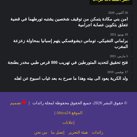
20 أكتوبر، 2020
امن بني مكادة يتمكن من توقيف شخصين يشتبه تورطهما في قضية
تتعلق بتكوين عصابة اجرامية
10 يونيو، 2021
برلماني التشيكي، توماس ديشوفسكي يتهم إسبانيا بمحاولة زعزعة
المغرب
5 مارس، 2021
فتح تحقيق لتحديد المتورطين في تهريب 800 قرص طبي مخدر بطنجة
17 نوفمبر، 2019
ولد الكرية يعود الى بيته وهذا ما صرح به بعد غياب اسبوع عن اهله
© حقوق النشر 2026، جميع الحقوق محفوظة لمجلة رائدات |
تصميم
الموقع Africa24
|
إعلانات
رائدات
هيئة التحرير
إتصل بنا
من نحن