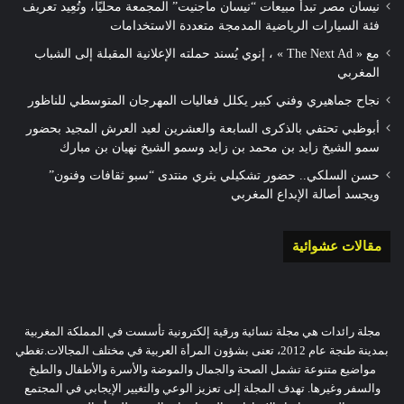
نيسان مصر تبدأ مبيعات “نيسان ماجنيت” المجمعة محليًا، وتُعِيد تعريف
فئة السيارات الرياضية المدمجة متعددة الاستخدامات
مع « The Next Ad » ، إنوي يُسند حملته الإعلانية المقبلة إلى الشباب
المغربي
نجاح جماهيري وفني كبير يكلل فعاليات المهرجان المتوسطي للناظور
أبوظبي تحتفي بالذكرى السابعة والعشرين لعيد العرش المجيد بحضور
سمو الشيخ زايد بن محمد بن زايد وسمو الشيخ نهيان بن مبارك
حسن السلكي.. حضور تشكيلي يثري منتدى “سبو ثقافات وفنون”
ويجسد أصالة الإبداع المغربي
مقالات عشوائية
مجلة رائدات هي مجلة نسائية ورقية إلكترونية تأسست في المملكة المغربية
بمدينة طنجة عام 2012، تعنى بشؤون المرأة العربية في مختلف المجالات.تغطي
مواضيع متنوعة تشمل الصحة والجمال والموضة والأسرة والأطفال والطبخ
والسفر وغيرها. تهدف المجلة إلى تعزيز الوعي والتغيير الإيجابي في المجتمع