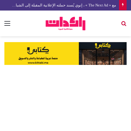
مع « The Next Ad » ، إنوي يُسند حملته الإعلانية المقبلة إلى الشباب المغربي
بحث
الق
عن