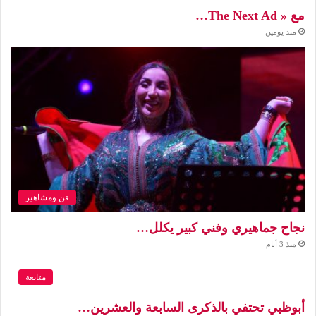
مع « The Next Ad…
منذ يومين
فن ومشاهير
نجاح جماهيري وفني كبير يكلل…
منذ 3 أيام
متابعة
أبوظبي تحتفي بالذكرى السابعة والعشرين…