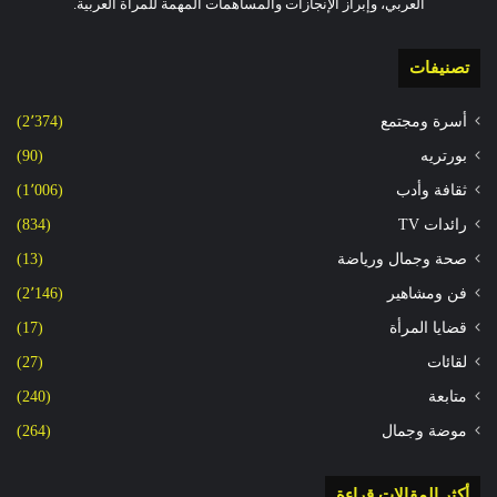
العربي، وإبراز الإنجازات والمساهمات المهمة للمرأة العربية.
تصنيفات
أسرة ومجتمع
(2٬374)
بورتريه
(90)
ثقافة وأدب
(1٬006)
رائدات TV
(834)
صحة وجمال ورياضة
(13)
فن ومشاهير
(2٬146)
قضايا المرأة
(17)
لقائات
(27)
متابعة
(240)
موضة وجمال
(264)
أكثر المقالات قراءة