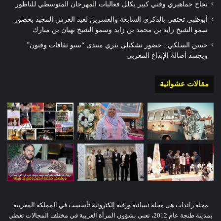
نجاح جماهيري وفني كبير يكلل فعاليات المهرجان المتوسطي للناظور
أبوظبي تحتفي بالذكرى السابعة والعشرين لعيد العرش المجيد بحضور
سمو الشيخ زايد بن محمد بن زايد وسمو الشيخ نهيان بن مبارك
حسن السلكي.. حضور تشكيلي يثري منتدى “سبو ثقافات وفنون”
ويجسد أصالة الإبداع المغربي
مقالات عشوائية
مجلة رائدات هي مجلة نسائية ورقية إلكترونية تأسست في المملكة المغربية
بمدينة طنجة عام 2012، تعنى بشؤون المرأة العربية في مختلف المجالات.تغطي