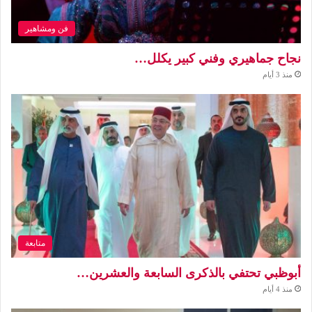
فن ومشاهير
نجاح جماهيري وفني كبير يكلل…
منذ 3 أيام
متابعة
أبوظبي تحتفي بالذكرى السابعة والعشرين…
منذ 4 أيام