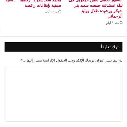
الناظور تحتفي بالفن المغربي في
محمد سعد يطرح “رقصينا” .. أغنية
ليلة استثنائية جمعت سعيد بني
صيفية بإيقاعات راقصة
شيكر ورشيدة طلال ووليد
منذ 5 أيام
الرحماني
منذ 5 أيام
اترك تعليقاً
لن يتم نشر عنوان بريدك الإلكتروني.
الحقول الإلزامية مشار إليها بـ
*
ا
ل
ت
ع
ل
ي
ق