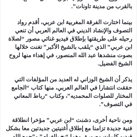
بالقرب من مدينة تاونات”.
بينما اختارت الفرقة المغربية ابن عربي، أقدم رواد
التصوف والإنشاد الديني في العالم العربي أن تنعي
رحيله على طريقتها بإطلاق فيديو غنائي مصور “لصلاة
ابن عربي” الذي “يلقب بالشيخ الأكبر” تغنت خلالها
بصوت منشدها عبد الله المنصور، في إهداء منها لروح
الشيخ الفضيل.
يذكر أن الشيخ الوزاني له العديد من المؤلفات التي
حققت انتشارا في العالم العربي، منها كتاب “الجامع
المختار للصلوات المحمديه”، وكتاب “رباط المعاني
في التصوف”.
ومن ناحية أخرى، دشنت “ابن عربي” مؤخرا انطلاقة
فنية جديدة تزامنا مع إطلاق أغنيتين جديدتين معا بشكل
فيديو كليبات مصورة، وهما “بح بالغرام” و”جمع الله