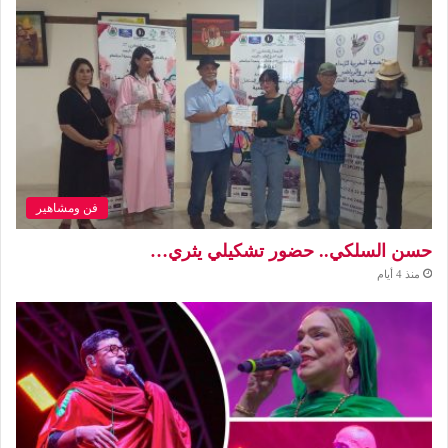
فن ومشاهير
حسن السلكي.. حضور تشكيلي يثري…
منذ 4 أيام