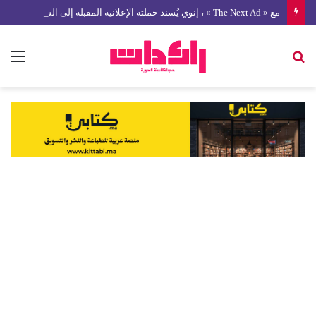
مع « The Next Ad » ، إنوي يُسند حملته الإعلانية المقبلة إلى الشباب المغربي
بحث
الق
عن