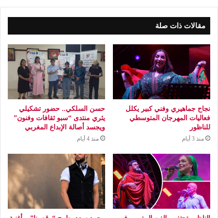
مقالات ذات صلة
نجاح جماهيري وفني كبير يكلل
حسن السلكي.. حضور تشكيلي
فعاليات المهرجان المتوسطي
يثري منتدى “سبو ثقافات وفنون”
للناظور
ويجسد أصالة الإبداع المغربي
منذ 3 أيام
منذ 4 أيام