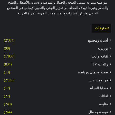
مواضيع متنوعة تشمل الصحة والجمال والموضة والأسرة والأطفال والطبخ
والسفر وغيرها. تهدف المجلة إلى تعزيز الوعي والتغيير الإيجابي في المجتمع
العربي، وإبراز الإنجازات والمساهمات المهمة للمرأة العربية.
تصنيفات
أسرة ومجتمع
(2٬374)
بورتريه
(90)
ثقافة وأدب
(1٬006)
رائدات TV
(834)
صحة وجمال ورياضة
(13)
فن ومشاهير
(2٬146)
قضايا المرأة
(17)
لقائات
(27)
متابعة
(240)
موضة وجمال
(264)