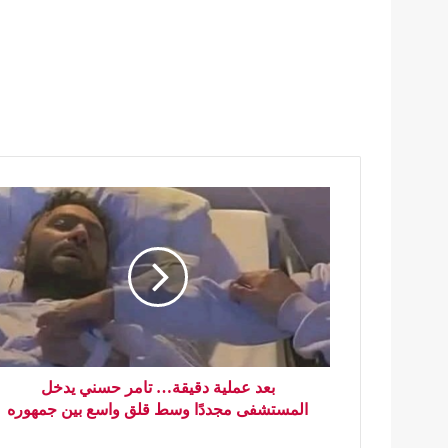
بعد عملية دقيقة… تامر حسني يدخل
المستشفى مجددًا وسط قلق واسع بين جمهوره