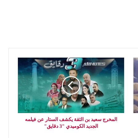
المخرج سعيد بن الثقة يكشف الستار عن فيلمه
الجديد الكوميدي "3 دقايق"