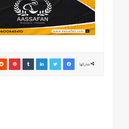
فيسبوك
تويتر
لينكدإن
بينتير
شاركها