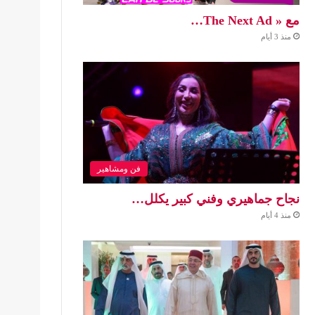
مع « The Next Ad…
منذ 3 أيام
فن ومشاهير
نجاح جماهيري وفني كبير يكلل…
منذ 4 أيام