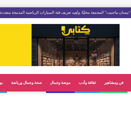
فن ومشاهير
ثقافة وأدب
موضة وجمال
صحة وجمال ورياضة
بو