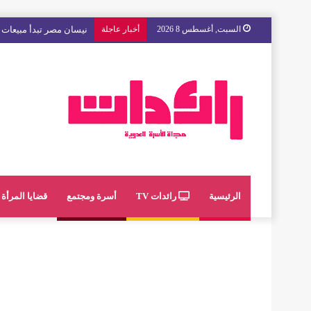
السبت, أغسطس 8 2026
أخبار عاجلة
مع « The Next Ad » ، إنوي يُسند حملته الإعلانية المقبلة إلى الشباب المغربي
الرئيسية
رائدات TV
أسرة ومجتمع
قضايا المرأة