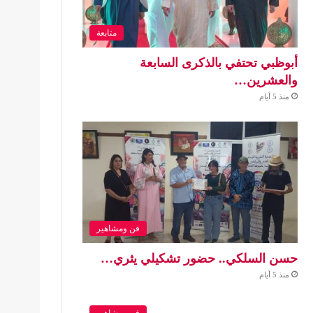
متابعة
أبوظبي تحتفي بالذكرى السابعة
والعشرين…
منذ 5 أيام
فن ومشاهير
حسن السلكي.. حضور تشكيلي يثري…
منذ 5 أيام
فن ومشاهير