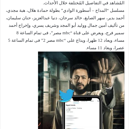
المُشاهد في التفاصيل المُختلفة خلال الأحداث.
مسلسل “المداح – أسطورة الوادي” بطولة حمادة هلال، هبة مجدي،
أحمد بدير، سهر الصايغ، خالد سرحان، دنيا عبدالعزيز، حنان سليمان،
من تأليف أمين جمال ووليد أبو المجد وشريف يسري، وإخراج أحمد
سمير فرج، ويعرض على قناة “mbc مصر”، فى تمام الساعة 8
مساء، ويعاد 12 ظهرا، ويذاع على “mbc مصر 2” فى تمام الساعة 5
عصرا، ويعاد 11 مساء.