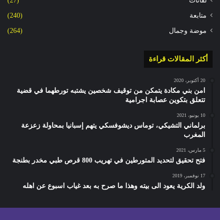
لقائات
(27)
متابعة
(240)
موضة وجمال
(264)
أكثر المقالات قراءة
20 أكتوبر، 2020
امن بني مكادة يتمكن من توقيف شخصين يشتبه تورطهما في قضية
تتعلق بتكوين عصابة اجرامية
10 يونيو، 2021
برلماني التشيكي، توماس ديشوفسكي يتهم إسبانيا بمحاولة زعزعة
المغرب
5 مارس، 2021
فتح تحقيق لتحديد المتورطين في تهريب 800 قرص طبي مخدر بطنجة
17 نوفمبر، 2019
ولد الكرية يعود الى بيته وهذا ما صرح به بعد غياب اسبوع عن اهله