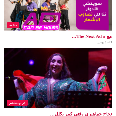
متابعة
مع « The Next Ad…
منذ يومين
فن ومشاهير
نجاح جماهيري وفني كبير يكلل…