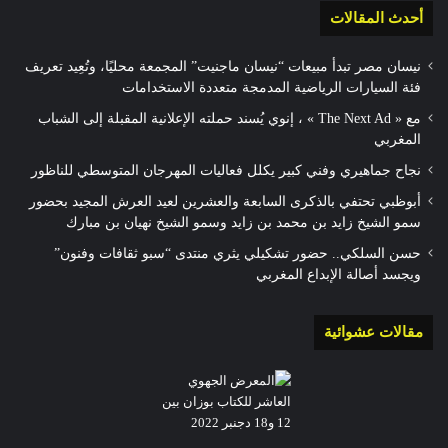
أحدث المقالات
نيسان مصر تبدأ مبيعات “نيسان ماجنيت” المجمعة محليًا، وتُعِيد تعريف
فئة السيارات الرياضية المدمجة متعددة الاستخدامات
مع « The Next Ad » ، إنوي يُسند حملته الإعلانية المقبلة إلى الشباب
المغربي
نجاح جماهيري وفني كبير يكلل فعاليات المهرجان المتوسطي للناظور
أبوظبي تحتفي بالذكرى السابعة والعشرين لعيد العرش المجيد بحضور
سمو الشيخ زايد بن محمد بن زايد وسمو الشيخ نهيان بن مبارك
حسن السلكي.. حضور تشكيلي يثري منتدى “سبو ثقافات وفنون”
ويجسد أصالة الإبداع المغربي
مقالات عشوائية