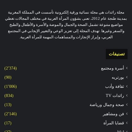
مجلة رائدات هي مجلة نسائية ورقية إلكترونية تأسست في المملكة المغربية
بمدينة طنجة عام 2012، تعنى بشؤون المرأة العربية في مختلف المجالات.تغطي
مواضيع متنوعة تشمل الصحة والجمال والموضة والأسرة والأطفال والطبخ
والسفر وغيرها. تهدف المجلة إلى تعزيز الوعي والتغيير الإيجابي في المجتمع
العربي، وإبراز الإنجازات والمساهمات المهمة للمرأة العربية.
تصنيفات
أسرة ومجتمع
(2٬374)
بورتريه
(90)
ثقافة وأدب
(1٬006)
رائدات TV
(834)
صحة وجمال ورياضة
(13)
فن ومشاهير
(2٬146)
قضايا المرأة
(17)