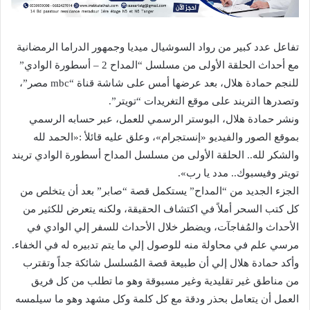
تفاعل عدد كبير من رواد السوشيال ميديا وجمهور الدراما الرمضانية
مع أحداث الحلقة الأولى من مسلسل “المداح 2 – أسطورة الوادي”
للنجم حمادة هلال، بعد عرضها أمس على شاشة قناة “mbc مصر”،
وتصدرها التريند على موقع التغريدات “تويتر”.
ونشر حمادة هلال، البوستر الرسمي للعمل، عبر حسابه الرسمي
بموقع الصور والفيديو «إنستجرام»، وعلق عليه قائلأ :«الحمد لله
والشكر لله.. الحلقة الأولى من مسلسل المداح أسطورة الوادي تريند
تويتر وفيسبوك.. مدد يا رب».
الجزء الجديد من “المداح” يستكمل قصة “صابر” بعد أن يتخلص من
كل كتب السحر أملاً في اكتشاف الحقيقة، ولكنه يتعرض للكثير من
الأحداث والمُفاجآت، ويضطر خلال الأحداث للسفر إلي الوادي في
مرسي علم في محاولة منه للوصول إلي ما يتم تدبيره له في الخفاء.
وأكد حمادة هلال إلي أن طبيعة قصة المُسلسل شائكة جداً وتقترب
من مناطق غير تقليدية وغير مسبوقة وهو ما تطلب من كل فريق
العمل أن يتعامل بحذر ودقة مع كل كلمة وكل مشهد وهو ما سيلمسه