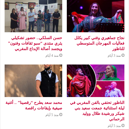
نجاح جماهيري وفني كبير يكلل
حسن السلكي.. حضور تشكيلي
فعاليات المهرجان المتوسطي
يثري منتدى “سبو ثقافات وفنون”
للناظور
ويجسد أصالة الإبداع المغربي
منذ 3 أيام
منذ 4 أيام
الناظور تحتفي بالفن المغربي في
محمد سعد يطرح “رقصينا” .. أغنية
ليلة استثنائية جمعت سعيد بني
صيفية بإيقاعات راقصة
شيكر ورشيدة طلال ووليد
منذ 5 أيام
الرحماني
منذ 5 أيام