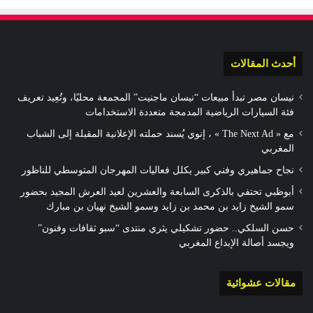
أحدث المقالات
نيسان مصر تبدأ مبيعات “نيسان ماجنيت” المجمعة محليًا، وتُعِيد تعريف
فئة السيارات الرياضية المدمجة متعددة الاستخدامات
مع « The Next Ad » ، إنوي يُسند حملته الإعلانية المقبلة إلى الشباب
المغربي
نجاح جماهيري وفني كبير يكلل فعاليات المهرجان المتوسطي للناظور
أبوظبي تحتفي بالذكرى السابعة والعشرين لعيد العرش المجيد بحضور
سمو الشيخ زايد بن محمد بن زايد وسمو الشيخ نهيان بن مبارك
حسن السلكي.. حضور تشكيلي يثري منتدى “سبو ثقافات وفنون”
ويجسد أصالة الإبداع المغربي
مقالات عشوائية