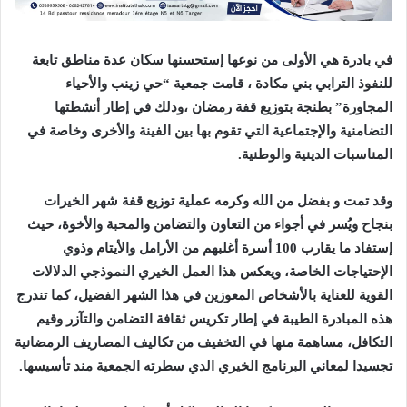
في بادرة هي الأولى من نوعها إستحسنها سكان عدة مناطق تابعة
للنفوذ الترابي بني مكادة ، قامت جمعية “حي زينب والأحياء
المجاورة” بطنجة بتوزيع قفة رمضان ،ودلك في إطار أنشطتها
التضامنية والإجتماعية التي تقوم بها بين الفينة والأخرى وخاصة في
المناسبات الدينية والوطنية.
وقد تمت و بفضل من الله وكرمه عملية توزيع قفة شهر الخيرات
بنجاح ويُسر في أجواء من التعاون والتضامن والمحبة والأخوة، حيث
إستفاد ما يقارب 100 أسرة أغلبهم من الأرامل والأيتام وذوي
الإحتياجات الخاصة، ويعكس هذا العمل الخيري النموذجي الدلالات
القوية للعناية بالأشخاص المعوزين في هذا الشهر الفضيل، كما تندرج
هذه المبادرة الطيبة في إطار تكريس ثقافة التضامن والتآزر وقيم
التكافل، مساهمة منها في التخفيف من تكاليف المصاريف الرمضانية
تجسيدا لمعاني البرنامج الخيري الدي سطرته الجمعية مند تأسيسها.