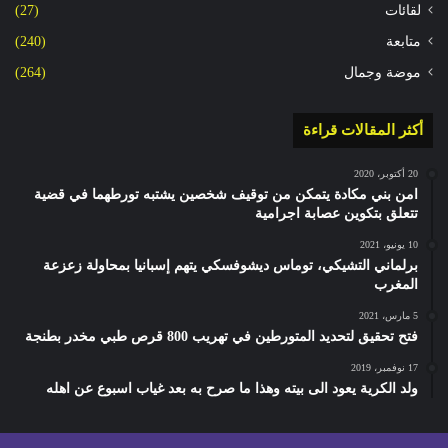
لقائات
(27)
متابعة
(240)
موضة وجمال
(264)
أكثر المقالات قراءة
20 أكتوبر، 2020
امن بني مكادة يتمكن من توقيف شخصين يشتبه تورطهما في قضية
تتعلق بتكوين عصابة اجرامية
10 يونيو، 2021
برلماني التشيكي، توماس ديشوفسكي يتهم إسبانيا بمحاولة زعزعة
المغرب
5 مارس، 2021
فتح تحقيق لتحديد المتورطين في تهريب 800 قرص طبي مخدر بطنجة
17 نوفمبر، 2019
ولد الكرية يعود الى بيته وهذا ما صرح به بعد غياب اسبوع عن اهله