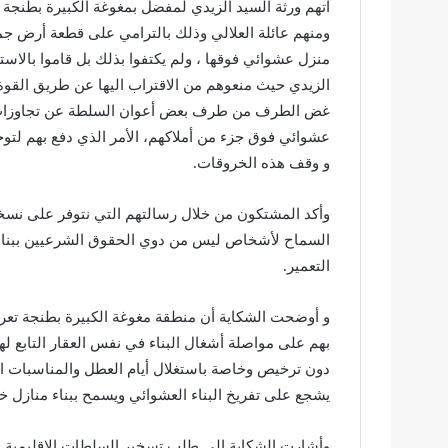
اتهم ورثة السيد الزيدي لمفضل بمغوغة الكبيرة بطنج
ومنهم عائلة العلالي وذلك بالترامي على قطعة أرض جماع
منزل عشوائي فوقها ، ولم يكتفوا بذلك بل قاموا بالاست
الزيدي حيث منعوهم من الاقتراب اليها عن طريق القوة 
غض الطرف من طرف بعض أعوان السلطة عن تجاوزات هؤلا
عشوائي فوق جزء من أملاكهم، الأمر الذي دفع بهم لتو
و وقف هذه الخروقات.
وأكد المشتكون من خلال رسالتهم التي نتوفر على نسخة
السماح لأشخاص ليس من دوي الحقوق الشرعيين ببناء 
التعمير.
و أوضحت الشكاية أن منطقة مغوغة الكبيرة بطنجة تعرف 
بهم على مواصلة أشغال البناء في نفس العقار التابع ل
دون ترخيص وخاصة باستغلال أيام العطل والمناسبات ال
يشجع على تفريخ البناء العشوائي ويسمح ببناء منازل خا
وأشارت الشكاية إلى طلب تسخير السلطات الإقليمية لل