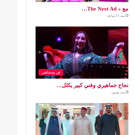
مع « The Next Ad…
منذ 15 ساعة
فن ومشاهير
نجاح جماهيري وفني كبير يكلل…
منذ يومين