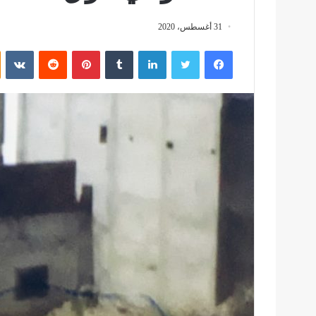
31 أغسطس، 2020
فيسبوك
تويتر
لينكدإن
بينتيريست