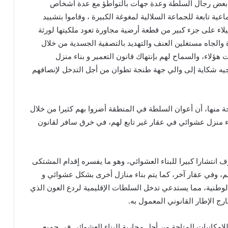
ة بعض رجال السلطة وعدة جهات بالتواطؤ مع عدة أشخاص
ية تابعة للجماعة السلالية لمغوغة الكبيرة ، وقاموا بتشييد
يلاء على جزء كبير من قطعة أرضية مجاورة تعود ملكيتها لورثة
والجاه مستغلين العنف والتهديد بالتصفية الجسدية من خلال
ء، والسماح لهم بإنتهاك قانون التعمير و بناء منزل
جيه شكاية إلى والي جهة طنجة تطوان من أجل التدخل لإنصافهم
 منها، أن أعوان السلطة في المنطقة أضروا بهم كثيرا من خلال
منزل عشوائي في عقار غير تابع لهم، في خرق سافر لقانون
انتشارا كبيرا للبناء العشوائي، وهو ما يفسره اٍقدام المشتكى
هم، وفي عقار آخر، كما يتم بناء منازل أخرى بشكل عشوائي و
وطنية، مما يستدعي تدخل السلطات الإقليمية لردع العون الذي
رج الإطار القانوني المعمول به.
امكانيات المتاحة من أجل محاربة البناء العشوائي في جميع