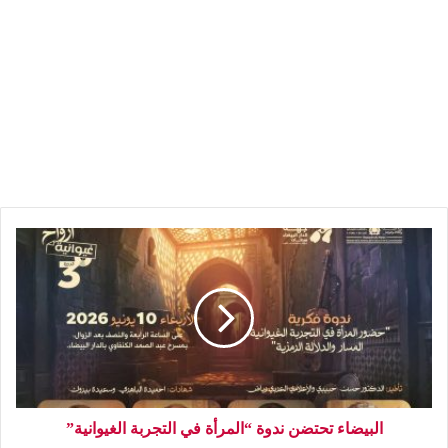
البيضاء تحتضن ندوة “المرأة في التجربة الغيوانية”