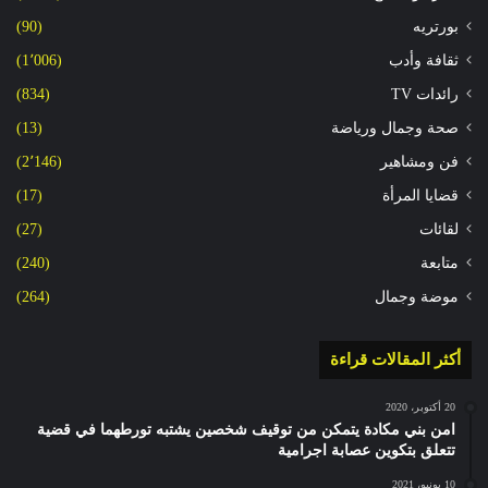
بورتريه
(90)
ثقافة وأدب
(1٬006)
رائدات TV
(834)
صحة وجمال ورياضة
(13)
فن ومشاهير
(2٬146)
قضايا المرأة
(17)
لقائات
(27)
متابعة
(240)
موضة وجمال
(264)
أكثر المقالات قراءة
20 أكتوبر، 2020
امن بني مكادة يتمكن من توقيف شخصين يشتبه تورطهما في قضية
تتعلق بتكوين عصابة اجرامية
10 يونيو، 2021