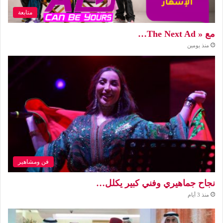
متابعة
مع « The Next Ad…
منذ يومين
فن ومشاهير
نجاح جماهيري وفني كبير يكلل…
منذ 3 أيام