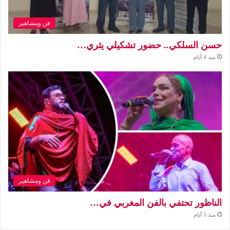
فن ومشاهير
حسن السلكي.. حضور تشكيلي يثري…
منذ 4 أيام
فن ومشاهير
الناظور تحتفي بالفن المغربي في…
منذ 5 أيام