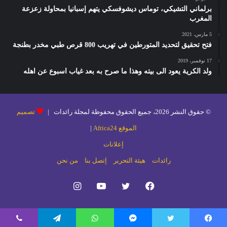
برلماني التشيكي، توماس ديشوفسكي يتهم إسبانيا بمحاولة زعزعة
المغرب
5 مارس، 2021
فتح تحقيق لتحديد المتورطين في تهريب 800 قرص طبي مخدر بطنجة
17 نوفمبر، 2019
ولد الكرية يعود الى بيته وهذا ما صرح به بعد غياب اسبوع عن اهله
© حقوق النشر 2026، جميع الحقوق محفوظة لمجلة رائدات |
تصميم
الموقع Africa24
|
إعلانات
رائدات
هيئة التحرير
إتصل بنا
من نحن
فيسبوك
تويتر
يوتيوب
انستقرام