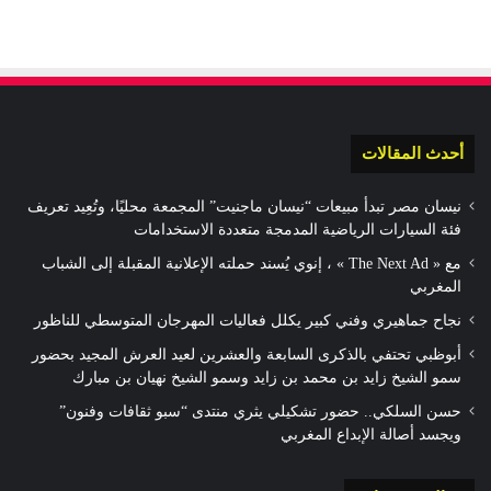
أحدث المقالات
نيسان مصر تبدأ مبيعات “نيسان ماجنيت” المجمعة محليًا، وتُعِيد تعريف
فئة السيارات الرياضية المدمجة متعددة الاستخدامات
مع « The Next Ad » ، إنوي يُسند حملته الإعلانية المقبلة إلى الشباب
المغربي
نجاح جماهيري وفني كبير يكلل فعاليات المهرجان المتوسطي للناظور
أبوظبي تحتفي بالذكرى السابعة والعشرين لعيد العرش المجيد بحضور
سمو الشيخ زايد بن محمد بن زايد وسمو الشيخ نهيان بن مبارك
حسن السلكي.. حضور تشكيلي يثري منتدى “سبو ثقافات وفنون”
ويجسد أصالة الإبداع المغربي