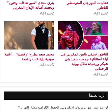
فعاليات المهرجان المتوسطي
يثري منتدى “سبو ثقافات وفنون”
للناظور
ويجسد أصالة الإبداع المغربي
منذ 3 أيام
منذ 4 أيام
الناظور تحتفي بالفن المغربي في
محمد سعد يطرح “رقصينا” .. أغنية
ليلة استثنائية جمعت سعيد بني
صيفية بإيقاعات راقصة
شيكر ورشيدة طلال ووليد
منذ 5 أيام
الرحماني
منذ 4 أيام
اترك تعليقاً
لن يتم نشر عنوان بريدك الإلكتروني.
الحقول الإلزامية مشار إليها بـ
*