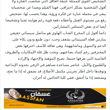
التشخيص القوي للممثلة عتيقة العاقل التي شخّصت الفكرة ولا
أقول الشخصية بشكل احترافي، فهذا الفيلم وبعيدا عن شخصياته
يبقى في مجمله عبارة عن فكرة ورؤية، وهذا يحسب لها، تشخيص
رفع من مستوى العمل وأعطاه دفعة قوية رغم هوايته تقنيا وتشخيصا
أيضا لدى بعض الممثلين المشاركين.
دائما أقول إن المخرج الشاب الهاوي هو مناضل سينمائي حقيقي
يمارس فعله السينمائي بشغف وحب، دون طمع ودون بكاء على
الدعم والتمويل وماشابههما، وهي ثقافة للأسف احترفها بعض
المحترفين رغم كساد بضاعتهم، وتحت ظل قلة الإمكانيات والظروف
القاسية التي نعرفها جميعا، تصبح الموهبة والإجتهاد والإرادة
والطموح والأمل، عناصر مساعدة تساهم في الرقي بجذوته الإبداعية
وتوقدها داخل اطار تجريبي مكتمل الأضلاع، قد نصفق له إذا ما نجح،
ونشجعه إذا ما أخفق، ففي كلتا الحالتين له أجران.