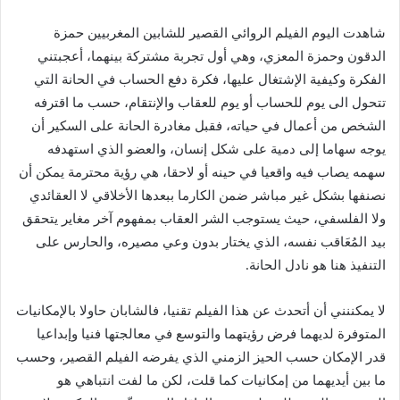
شاهدت اليوم الفيلم الروائي القصير للشابين المغربيين حمزة
الدقون وحمزة المعزي، وهي أول تجربة مشتركة بينهما، أعجبتني
الفكرة وكيفية الإشتغال عليها، فكرة دفع الحساب في الحانة التي
تتحول الى يوم للحساب أو يوم للعقاب والإنتقام، حسب ما اقترفه
الشخص من أعمال في حياته، فقبل مغادرة الحانة على السكير أن
يوجه سهاما إلى دمية على شكل إنسان، والعضو الذي استهدفه
سهمه يصاب فيه واقعيا في حينه أو لاحقا، هي رؤية محترمة يمكن أن
نصنفها بشكل غير مباشر ضمن الكارما ببعدها الأخلاقي لا العقائدي
ولا الفلسفي، حيث يستوجب الشر العقاب بمفهوم آخر مغاير يتحقق
بيد المُعَاقب نفسه، الذي يختار بدون وعي مصيره، والحارس على
التنفيذ هنا هو نادل الحانة.
لا يمكننني أن أتحدث عن هذا الفيلم تقنيا، فالشابان حاولا بالإمكانيات
المتوفرة لديهما فرض رؤيتهما والتوسع في معالجتها فنيا وإبداعيا
قدر الإمكان حسب الحيز الزمني الذي يفرضه الفيلم القصير، وحسب
ما بين أيديهما من إمكانيات كما قلت، لكن ما لفت انتباهي هو