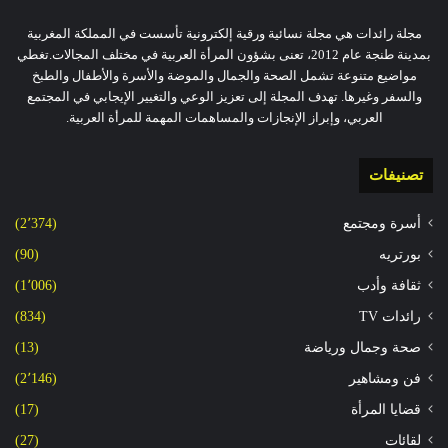
مجلة رائدات هي مجلة نسائية ورقية إلكترونية تأسست في المملكة المغربية
بمدينة طنجة عام 2012، تعنى بشؤون المرأة العربية في مختلف المجالات.تغطي
مواضيع متنوعة تشمل الصحة والجمال والموضة والأسرة والأطفال والطبخ
والسفر وغيرها. تهدف المجلة إلى تعزيز الوعي والتغيير الإيجابي في المجتمع
العربي، وإبراز الإنجازات والمساهمات المهمة للمرأة العربية.
تصنيفات
أسرة ومجتمع
(2٬374)
بورتريه
(90)
ثقافة وأدب
(1٬006)
رائدات TV
(834)
صحة وجمال ورياضة
(13)
فن ومشاهير
(2٬146)
قضايا المرأة
(17)
لقائات
(27)