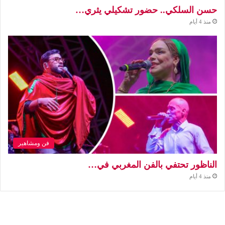
حسن السلكي.. حضور تشكيلي يثري…
منذ 4 أيام
فن ومشاهير
الناظور تحتفي بالفن المغربي في…
منذ 4 أيام