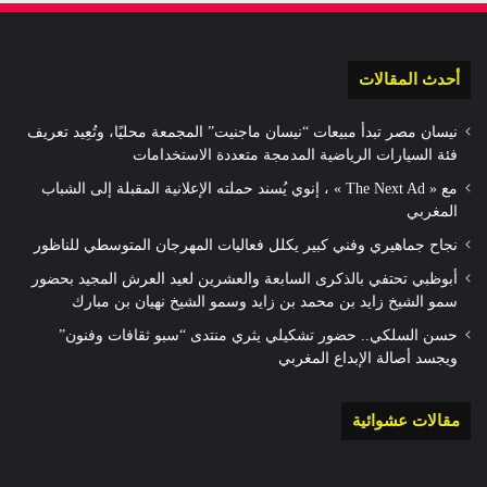
أحدث المقالات
نيسان مصر تبدأ مبيعات “نيسان ماجنيت” المجمعة محليًا، وتُعِيد تعريف
فئة السيارات الرياضية المدمجة متعددة الاستخدامات
مع « The Next Ad » ، إنوي يُسند حملته الإعلانية المقبلة إلى الشباب
المغربي
نجاح جماهيري وفني كبير يكلل فعاليات المهرجان المتوسطي للناظور
أبوظبي تحتفي بالذكرى السابعة والعشرين لعيد العرش المجيد بحضور
سمو الشيخ زايد بن محمد بن زايد وسمو الشيخ نهيان بن مبارك
حسن السلكي.. حضور تشكيلي يثري منتدى “سبو ثقافات وفنون”
ويجسد أصالة الإبداع المغربي
مقالات عشوائية