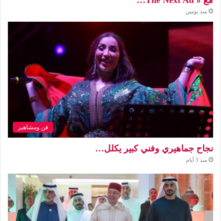
مع « The Next Ad…
منذ يومين
فن ومشاهير
نجاح جماهيري وفني كبير يكلل…
منذ 3 أيام