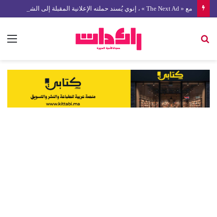
مع « The Next Ad » ، إنوي يُسند حملته الإعلانية المقبلة إلى الشباب المغربي
بحث
الق
عن