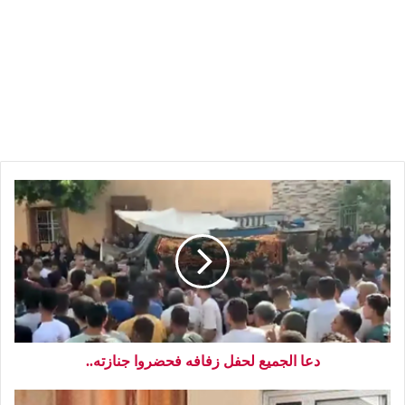
دعا الجميع لحفل زفافه فحضروا جنازته..