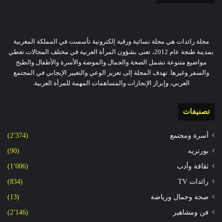
مجلة رائدات هي مجلة نسائية ورقية إلكترونية تأسست في المملكة المغربية
بمدينة طنجة عام 2012، تعنى بشؤون المرأة العربية في مختلف المجالات.تغطي
مواضيع متنوعة تشمل الصحة والجمال والموضة والأسرة والأطفال والطبخ
والسفر وغيرها. تهدف المجلة إلى تعزيز الوعي والتغيير الإيجابي في المجتمع
العربي، وإبراز الإنجازات والمساهمات المهمة للمرأة العربية.
تصنيفات
أسرة ومجتمع
(2٬374)
بورتريه
(90)
ثقافة وأدب
(1٬006)
رائدات TV
(834)
صحة وجمال ورياضة
(13)
فن ومشاهير
(2٬146)