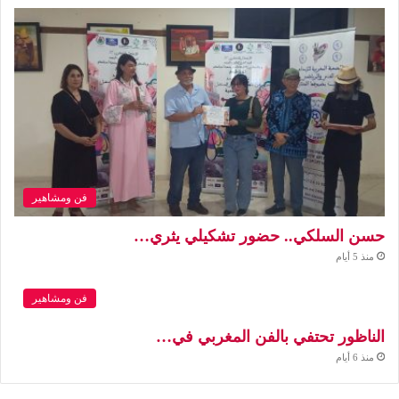
فن ومشاهير
حسن السلكي.. حضور تشكيلي يثري…
منذ 5 أيام
فن ومشاهير
الناظور تحتفي بالفن المغربي في…
منذ 6 أيام