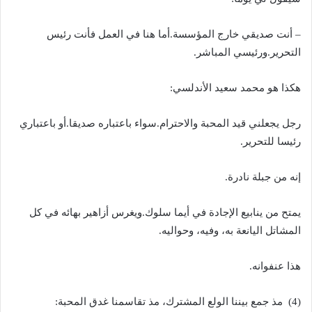
– أنت صديقي خارج المؤسسة.أما هنا في العمل فأنت رئيس
التحرير.ورئيسي المباشر.
هكذا هو محمد سعيد الأندلسي:
رجل يجعلني قيد المحبة والاحترام.سواء باعتباره صديقا.أو باعتباري
رئيسا للتحرير.
إنه من جبلة نادرة.
يمتح من ينابيع الإجادة في أيما سلوك.ويغرس أزاهير بهائه في كل
المشاتل اليانعة به، وفيه، وحواليه.
هذا عنفوانه.
(4) مذ جمع بيننا الولع المشترك، مذ تقاسمنا غدق المحبة: