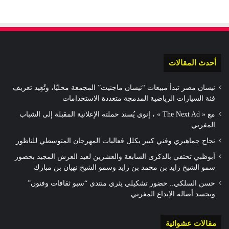
أحدث المقالات
نيسان مصر تبدأ مبيعات “نيسان ماجنيت” المجمعة محليًا، وتُعِيد تعريف
فئة السيارات الرياضية المدمجة متعددة الاستخدامات
مع « The Next Ad » ، إنوي يُسند حملته الإعلانية المقبلة إلى الشباب
المغربي
نجاح جماهيري وفني كبير يكلل فعاليات المهرجان المتوسطي للناظور
أبوظبي تحتفي بالذكرى السابعة والعشرين لعيد العرش المجيد بحضور
سمو الشيخ زايد بن محمد بن زايد وسمو الشيخ نهيان بن مبارك
حسن السلكي.. حضور تشكيلي يثري منتدى “سبو ثقافات وفنون”
ويجسد أصالة الإبداع المغربي
مقالات عشوائية