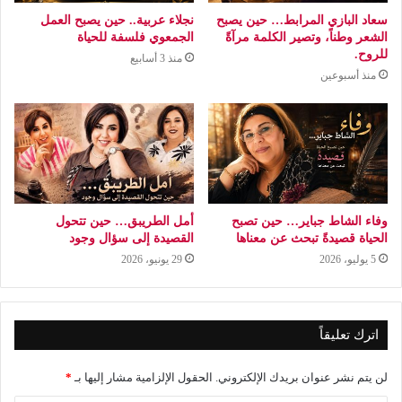
سعاد البازي المرابط… حين يصبح
نجلاء عربية.. حين يصبح العمل
الشعر وطناً، وتصير الكلمة مرآةً
الجمعوي فلسفة للحياة
للروح.
منذ 3 أسابيع
منذ أسبوعين
وفاء الشاط جباير… حين تصبح
أمل الطريبق… حين تتحول
الحياة قصيدةً تبحث عن معناها
القصيدة إلى سؤال وجود
5 يوليو، 2026
29 يونيو، 2026
اترك تعليقاً
لن يتم نشر عنوان بريدك الإلكتروني.
الحقول الإلزامية مشار إليها بـ
*