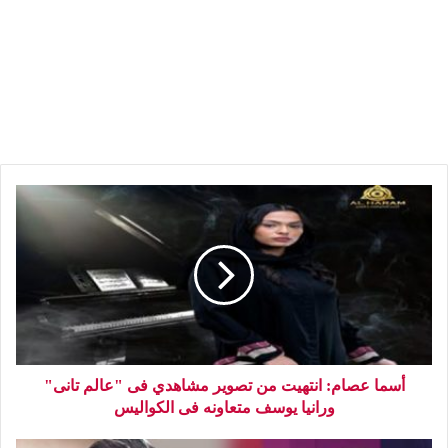
أسما عصام: انتهيت من تصوير مشاهدي فى "عالم تانى"
ورانيا يوسف متعاونه فى الكواليس