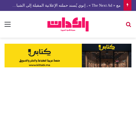
مع « The Next Ad » ، إنوي يُسند حملته الإعلانية المقبلة إلى الشباب المغربي
بحث
الق
عن