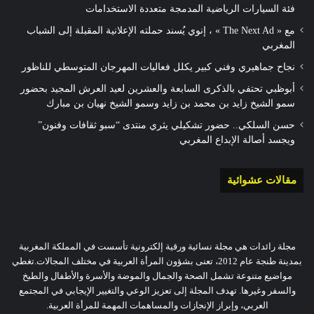
فئة السيارات الرياضية المدمجة متعددة الاستخدامات
مع « The Next Ad » ، إنوي يُسند حملته الإعلانية المقبلة إلى الشباب
المغربي
نجاح جماهيري وفني كبير يكلل فعاليات المهرجان المتوسطي للناظور
أبوظبي تحتفي بالذكرى السابعة والعشرين لعيد العرش المجيد بحضور
سمو الشيخ زايد بن محمد بن زايد وسمو الشيخ نهيان بن مبارك
حسن السلكي.. حضور تشكيلي يثري منتدى “سبو ثقافات وفنون”
ويجسد أصالة الإبداع المغربي
مقالات عشوائية
مجلة رائدات هي مجلة نسائية ورقية إلكترونية تأسست في المملكة المغربية
بمدينة طنجة عام 2012، تعنى بشؤون المرأة العربية في مختلف المجالات.تغطي
مواضيع متنوعة تشمل الصحة والجمال والموضة والأسرة والأطفال والطبخ
والسفر وغيرها. تهدف المجلة إلى تعزيز الوعي والتغيير الإيجابي في المجتمع
العربي، وإبراز الإنجازات والمساهمات المهمة للمرأة العربية.