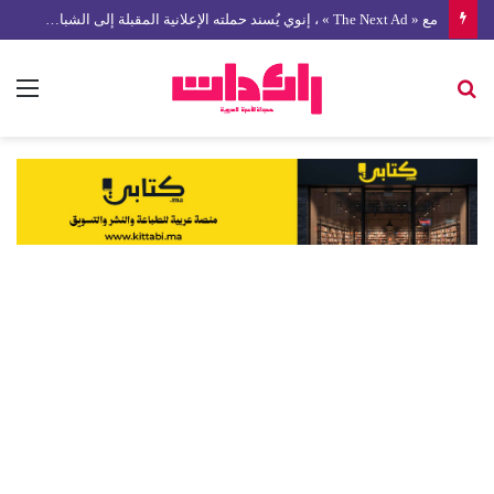
مع « The Next Ad » ، إنوي يُسند حملته الإعلانية المقبلة إلى الشباب المغربي
بحث
الق
عن