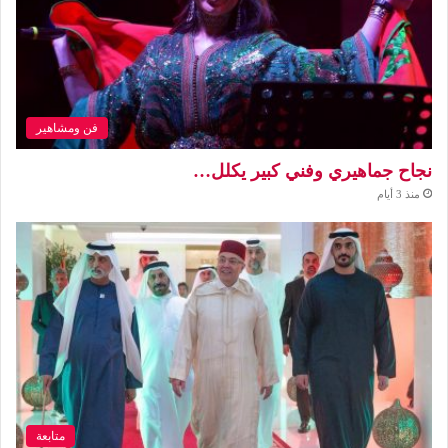
فن ومشاهير
نجاح جماهيري وفني كبير يكلل…
منذ 3 أيام
متابعة