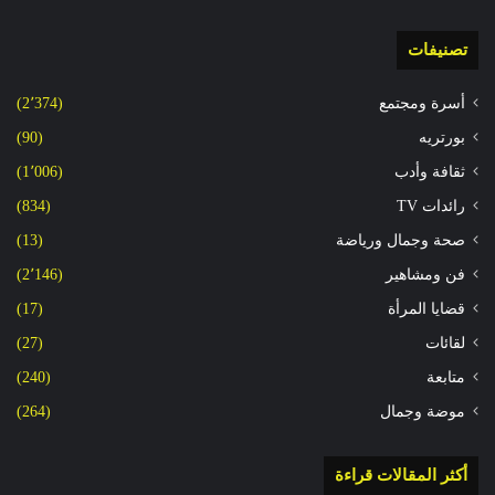
تصنيفات
أسرة ومجتمع
(2٬374)
بورتريه
(90)
ثقافة وأدب
(1٬006)
رائدات TV
(834)
صحة وجمال ورياضة
(13)
فن ومشاهير
(2٬146)
قضايا المرأة
(17)
لقائات
(27)
متابعة
(240)
موضة وجمال
(264)
أكثر المقالات قراءة