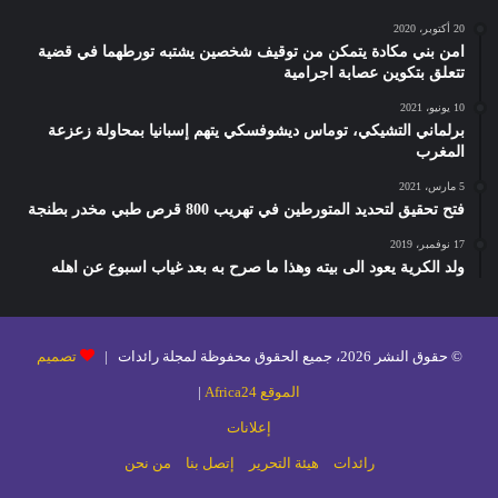
20 أكتوبر، 2020
امن بني مكادة يتمكن من توقيف شخصين يشتبه تورطهما في قضية
تتعلق بتكوين عصابة اجرامية
10 يونيو، 2021
برلماني التشيكي، توماس ديشوفسكي يتهم إسبانيا بمحاولة زعزعة
المغرب
5 مارس، 2021
فتح تحقيق لتحديد المتورطين في تهريب 800 قرص طبي مخدر بطنجة
17 نوفمبر، 2019
ولد الكرية يعود الى بيته وهذا ما صرح به بعد غياب اسبوع عن اهله
© حقوق النشر 2026، جميع الحقوق محفوظة لمجلة رائدات |
تصميم
الموقع Africa24
|
إعلانات
رائدات
هيئة التحرير
إتصل بنا
من نحن