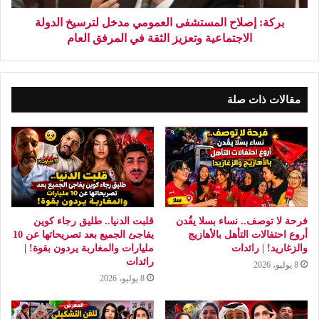
بركة: إصلاح المستشفى العمومي مدخل لترسيخ الدولة
الاجتماعية وتعزيز الثقة في المرفق العام
مقالات ذات صلة
فرحة لا توصف.. نساء بسلا يقُدن
قلبت الدنيا.. طليق رجاء كوين
أروع احتفالات التأهل بالأهازيج
يفاجئ الجميع بعد تصريحاتها عن 10
والزغاريد! | رائدات
مليارات والمغاربة يردون بقوة! |
رائدات
8 يوليو، 2026
8 يوليو، 2026