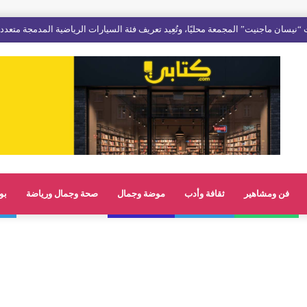
“نيسان ماجنيت” المجمعة محليًا، وتُعِيد تعريف فئة السيارات الرياضية المدمجة متعدد
فن ومشاهير
ثقافة وأدب
موضة وجمال
صحة وجمال ورياضة
بو