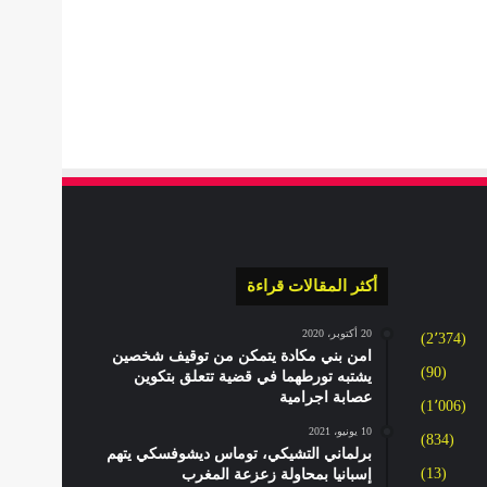
أكثر المقالات قراءة
20 أكتوبر، 2020
(2٬374)
امن بني مكادة يتمكن من توقيف شخصين
(90)
يشتبه تورطهما في قضية تتعلق بتكوين
عصابة اجرامية
(1٬006)
10 يونيو، 2021
(834)
برلماني التشيكي، توماس ديشوفسكي يتهم
(13)
إسبانيا بمحاولة زعزعة المغرب