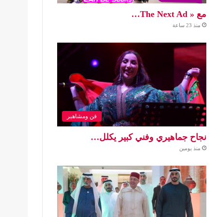
مع « The Next Ad…
منذ 23 ساعة
فن ومشاهير
نجاح جماهيري وفني كبير يكلل…
منذ يومين