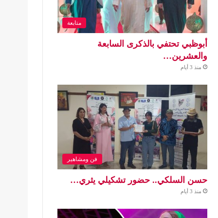
متابعة
أبوظبي تحتفي بالذكرى السابعة
والعشرين…
منذ 3 أيام
فن ومشاهير
حسن السلكي.. حضور تشكيلي يثري…
منذ 3 أيام