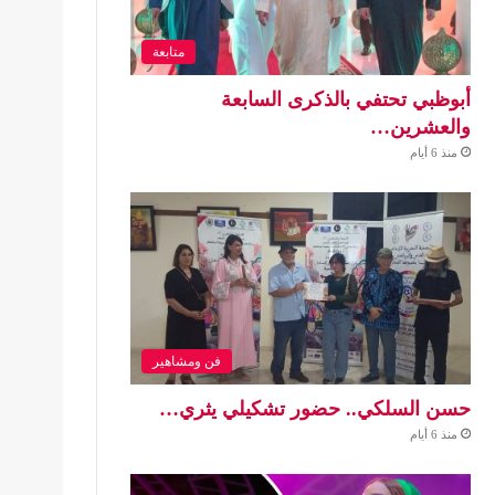
متابعة
أبوظبي تحتفي بالذكرى السابعة
والعشرين…
منذ 6 أيام
فن ومشاهير
حسن السلكي.. حضور تشكيلي يثري…
منذ 6 أيام