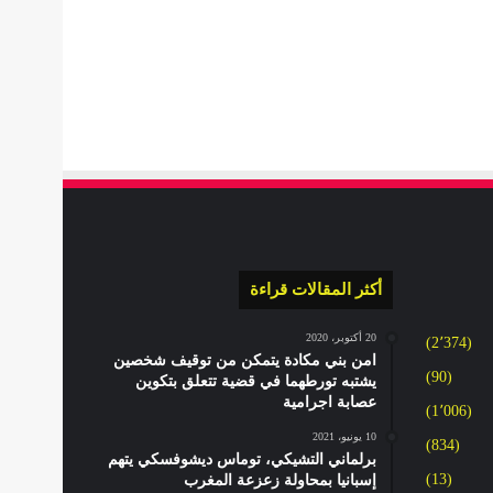
أكثر المقالات قراءة
20 أكتوبر، 2020
(2٬374)
امن بني مكادة يتمكن من توقيف شخصين
(90)
يشتبه تورطهما في قضية تتعلق بتكوين
عصابة اجرامية
(1٬006)
10 يونيو، 2021
(834)
برلماني التشيكي، توماس ديشوفسكي يتهم
(13)
إسبانيا بمحاولة زعزعة المغرب