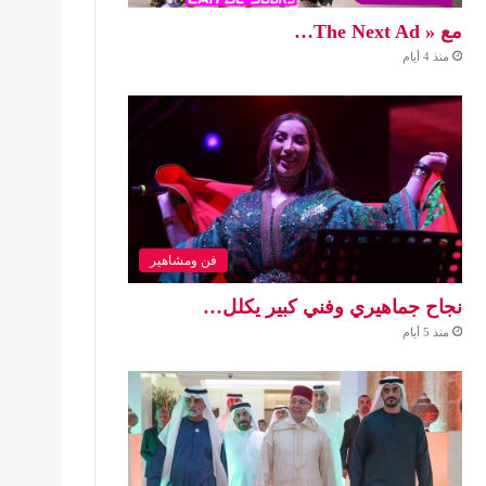
مع « The Next Ad…
منذ 4 أيام
فن ومشاهير
نجاح جماهيري وفني كبير يكلل…
منذ 5 أيام