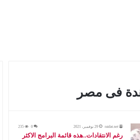
اهدة فى مصر
raidat.net
29 نوفمبر، 2021
0
235
رغم الانتقادات..هذه قائمة البرامج الاكثر