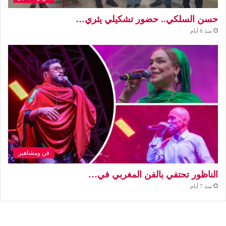
حسن السلكي.. حضور تشكيلي يثري…
منذ 6 أيام
فن ومشاهير
الناظور تحتفي بالفن المغربي في…
منذ 7 أيام