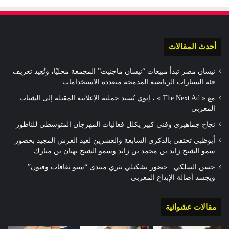
أحدث المقالات
نيسان مصر تبدأ مبيعات “نيسان ماجنيت” المجمعة محليًا، وتُعِيد تعريف
فئة السيارات الرياضية المدمجة متعددة الاستخدامات
مع « The Next Ad » ، إنوي يُسند حملته الإعلانية المقبلة إلى الشباب
المغربي
نجاح جماهيري وفني كبير يكلل فعاليات المهرجان المتوسطي للناظور
أبوظبي تحتفي بالذكرى السابعة والعشرين لعيد العرش المجيد بحضور
سمو الشيخ زايد بن محمد بن زايد وسمو الشيخ نهيان بن مبارك
حسن السلكي.. حضور تشكيلي يثري منتدى “سبو ثقافات وفنون”
ويجسد أصالة الإبداع المغربي
مقالات عشوائية