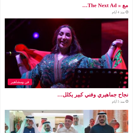
مع « The Next Ad…
منذ 4 أيام
فن ومشاهير
نجاح جماهيري وفني كبير يكلل…
منذ 5 أيام