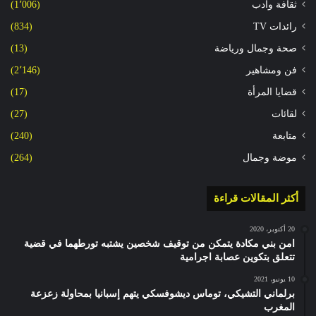
ثقافة وأدب
(1٬006)
رائدات TV
(834)
صحة وجمال ورياضة
(13)
فن ومشاهير
(2٬146)
قضايا المرأة
(17)
لقائات
(27)
متابعة
(240)
موضة وجمال
(264)
أكثر المقالات قراءة
20 أكتوبر، 2020
امن بني مكادة يتمكن من توقيف شخصين يشتبه تورطهما في قضية
تتعلق بتكوين عصابة اجرامية
10 يونيو، 2021
برلماني التشيكي، توماس ديشوفسكي يتهم إسبانيا بمحاولة زعزعة
المغرب