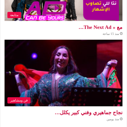
متابعة
مع « The Next Ad…
منذ 15 ساعة
فن ومشاهير
نجاح جماهيري وفني كبير يكلل…
منذ يومين