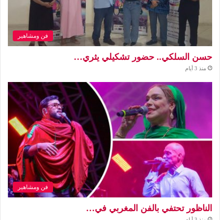
فن ومشاهير
حسن السلكي.. حضور تشكيلي يثري…
منذ 3 أيام
فن ومشاهير
الناظور تحتفي بالفن المغربي في…
منذ 3 أيام