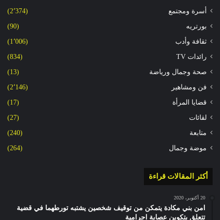
أسرة ومجتمع
(2٬374)
بورتريه
(90)
ثقافة وأدب
(1٬006)
رائدات TV
(834)
صحة وجمال ورياضة
(13)
فن ومشاهير
(2٬146)
قضايا المرأة
(17)
لقائات
(27)
متابعة
(240)
موضة وجمال
(264)
أكثر المقالات قراءة
20 أكتوبر، 2020
امن بني مكادة يتمكن من توقيف شخصين يشتبه تورطهما في قضية
تتعلق بتكوين عصابة اجرامية