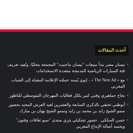
أحدث المقالات
نيسان مصر تبدأ مبيعات “نيسان ماجنيت” المجمعة محليًا، وتُعِيد تعريف
فئة السيارات الرياضية المدمجة متعددة الاستخدامات
مع « The Next Ad » ، إنوي يُسند حملته الإعلانية المقبلة إلى الشباب
المغربي
نجاح جماهيري وفني كبير يكلل فعاليات المهرجان المتوسطي للناظور
أبوظبي تحتفي بالذكرى السابعة والعشرين لعيد العرش المجيد بحضور
سمو الشيخ زايد بن محمد بن زايد وسمو الشيخ نهيان بن مبارك
حسن السلكي.. حضور تشكيلي يثري منتدى “سبو ثقافات وفنون”
ويجسد أصالة الإبداع المغربي