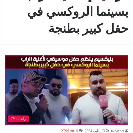
بسينما الروكسي في
حفل كبير بطنجة
رائدات TV
raidat.net
13 يناير، 2024
0
2٬201