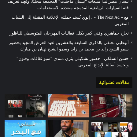
نيسان مصر تبدأ مبيعات “نيسان ماجنيت” المجمعة محليًا، وتُعِيد تعريف
فئة السيارات الرياضية المدمجة متعددة الاستخدامات
مع « The Next Ad » ، إنوي يُسند حملته الإعلانية المقبلة إلى الشباب
المغربي
نجاح جماهيري وفني كبير يكلل فعاليات المهرجان المتوسطي للناظور
أبوظبي تحتفي بالذكرى السابعة والعشرين لعيد العرش المجيد بحضور
سمو الشيخ زايد بن محمد بن زايد وسمو الشيخ نهيان بن مبارك
حسن السلكي.. حضور تشكيلي يثري منتدى “سبو ثقافات وفنون”
ويجسد أصالة الإبداع المغربي
مقالات عشوائية