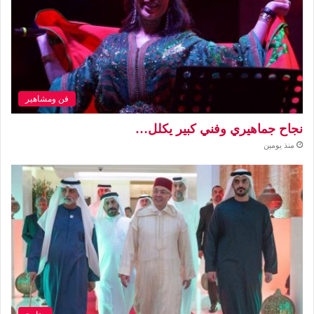
فن ومشاهير
نجاح جماهيري وفني كبير يكلل…
منذ يومين