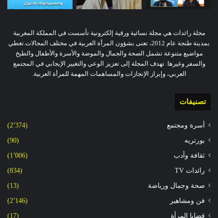
مجلة رائدات هي مجلة نسائية ورقية إلكترونية تأسست في المملكة المغربية
بمدينة طنجة عام 2012، تعنى بشؤون المرأة العربية في مختلف المجالات.تغطي
مواضيع متنوعة تشمل الصحة والجمال والموضة والأسرة والأطفال والطبخ
والسفر وغيرها. تهدف المجلة إلى تعزيز الوعي والتغيير الإيجابي في المجتمع
العربي، وإبراز الإنجازات والمساهمات المهمة للمرأة العربية.
تصنيفات
أسرة ومجتمع
(2٬374)
بورتريه
(90)
ثقافة وأدب
(1٬006)
رائدات TV
(834)
صحة وجمال ورياضة
(13)
فن ومشاهير
(2٬146)
قضايا المرأة
(17)