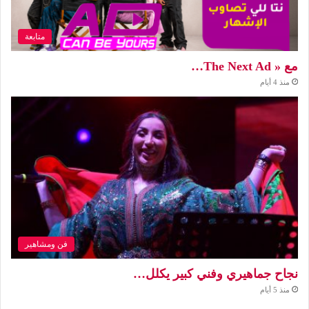
متابعة
مع « The Next Ad…
منذ 4 أيام
فن ومشاهير
نجاح جماهيري وفني كبير يكلل…
منذ 5 أيام