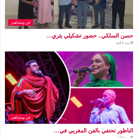
فن ومشاهير
حسن السلكي.. حضور تشكيلي يثري…
منذ 6 أيام
فن ومشاهير
الناظور تحتفي بالفن المغربي في…
منذ 6 أيام