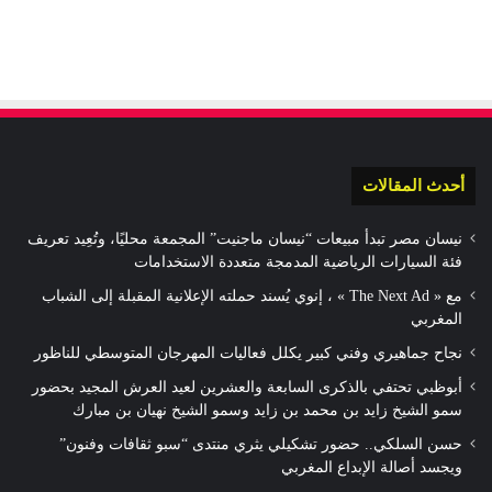
أحدث المقالات
نيسان مصر تبدأ مبيعات “نيسان ماجنيت” المجمعة محليًا، وتُعِيد تعريف
فئة السيارات الرياضية المدمجة متعددة الاستخدامات
مع « The Next Ad » ، إنوي يُسند حملته الإعلانية المقبلة إلى الشباب
المغربي
نجاح جماهيري وفني كبير يكلل فعاليات المهرجان المتوسطي للناظور
أبوظبي تحتفي بالذكرى السابعة والعشرين لعيد العرش المجيد بحضور
سمو الشيخ زايد بن محمد بن زايد وسمو الشيخ نهيان بن مبارك
حسن السلكي.. حضور تشكيلي يثري منتدى “سبو ثقافات وفنون”
ويجسد أصالة الإبداع المغربي