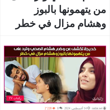
من يتهمونها بالبوز
وهشام مزال في خطر
رائدات TV
raidat.net
14 أغسطس، 2024
0
2٬228