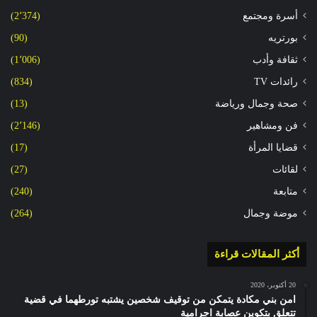
أسرة ومجتمع
(2٬374)
بورتريه
(90)
ثقافة وأدب
(1٬006)
رائدات TV
(834)
صحة وجمال ورياضة
(13)
فن ومشاهير
(2٬146)
قضايا المرأة
(17)
لقائات
(27)
متابعة
(240)
موضة وجمال
(264)
أكثر المقالات قراءة
20 أكتوبر، 2020
امن بني مكادة يتمكن من توقيف شخصين يشتبه تورطهما في قضية
تتعلق بتكوين عصابة اجرامية