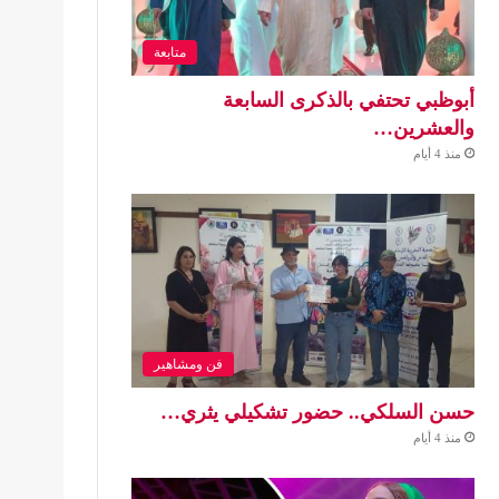
متابعة
أبوظبي تحتفي بالذكرى السابعة
والعشرين…
منذ 4 أيام
فن ومشاهير
حسن السلكي.. حضور تشكيلي يثري…
منذ 4 أيام