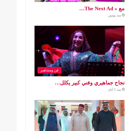
مع « The Next Ad…
منذ يومين
فن ومشاهير
نجاح جماهيري وفني كبير يكلل…
منذ 3 أيام