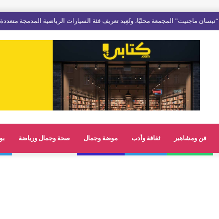
نيسان ماجنيت” المجمعة محليًا، وتُعِيد تعريف فئة السيارات الرياضية المدمجة متعددة
فن ومشاهير
ثقافة وأدب
موضة وجمال
صحة وجمال ورياضة
بو