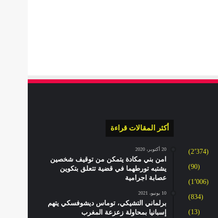
أكثر المقالات قراءة
20 أكتوبر، 2020
(2٬374)
امن بني مكادة يتمكن من توقيف شخصين
(90)
يشتبه تورطهما في قضية تتعلق بتكوين
عصابة اجرامية
(1٬006)
10 يونيو، 2021
(834)
برلماني التشيكي، توماس ديشوفسكي يتهم
(13)
إسبانيا بمحاولة زعزعة المغرب