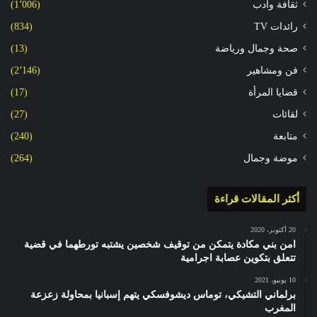
ثقافة وأدب
(1٬006)
رائدات TV
(834)
صحة وجمال ورياضة
(13)
فن ومشاهير
(2٬146)
قضايا المرأة
(17)
لقائات
(27)
متابعة
(240)
موضة وجمال
(264)
أكثر المقالات قراءة
20 أكتوبر، 2020
امن بني مكادة يتمكن من توقيف شخصين يشتبه تورطهما في قضية
تتعلق بتكوين عصابة اجرامية
10 يونيو، 2021
برلماني التشيكي، توماس ديشوفسكي يتهم إسبانيا بمحاولة زعزعة
المغرب