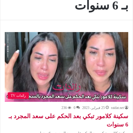
بـ 6 سنوات
رائدات TV
raidat.net
25 فبراير، 2023
0
236
سكينة كلامور تبكي بعد الحكم على سعد المجرد بـ
6 سنوات