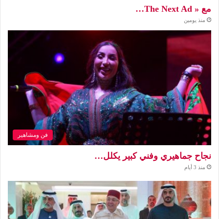
مع « The Next Ad…
منذ يومين
فن ومشاهير
نجاح جماهيري وفني كبير يكلل…
منذ 3 أيام