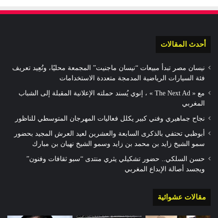
أحدث المقالات
نيسان مصر تبدأ مبيعات “نيسان ماجنيت” المجمعة محليًا، وتُعِيد تعريف
فئة السيارات الرياضية المدمجة متعددة الاستخدامات
مع « The Next Ad » ، إنوي يُسند حملته الإعلانية المقبلة إلى الشباب
المغربي
نجاح جماهيري وفني كبير يكلل فعاليات المهرجان المتوسطي للناظور
أبوظبي تحتفي بالذكرى السابعة والعشرين لعيد العرش المجيد بحضور
سمو الشيخ زايد بن محمد بن زايد وسمو الشيخ نهيان بن مبارك
حسن السلكي.. حضور تشكيلي يثري منتدى “سبو ثقافات وفنون”
ويجسد أصالة الإبداع المغربي
مقالات عشوائية