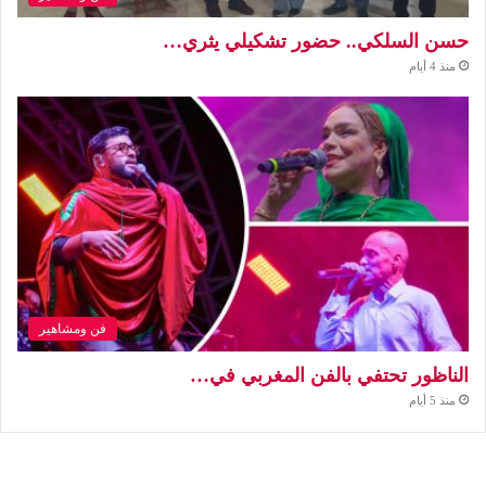
حسن السلكي.. حضور تشكيلي يثري…
منذ 4 أيام
فن ومشاهير
الناظور تحتفي بالفن المغربي في…
منذ 5 أيام