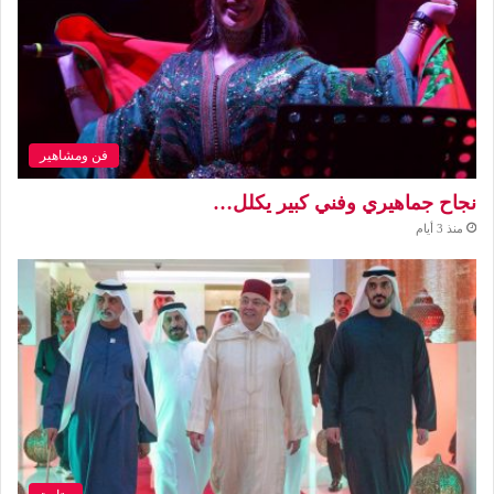
فن ومشاهير
نجاح جماهيري وفني كبير يكلل…
منذ 3 أيام