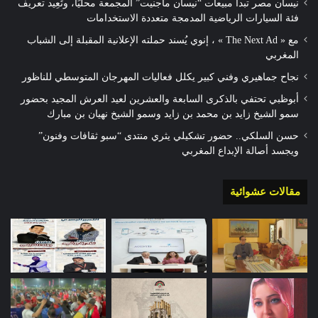
نيسان مصر تبدأ مبيعات “نيسان ماجنيت” المجمعة محليًا، وتُعِيد تعريف
فئة السيارات الرياضية المدمجة متعددة الاستخدامات
مع « The Next Ad » ، إنوي يُسند حملته الإعلانية المقبلة إلى الشباب
المغربي
نجاح جماهيري وفني كبير يكلل فعاليات المهرجان المتوسطي للناظور
أبوظبي تحتفي بالذكرى السابعة والعشرين لعيد العرش المجيد بحضور
سمو الشيخ زايد بن محمد بن زايد وسمو الشيخ نهيان بن مبارك
حسن السلكي.. حضور تشكيلي يثري منتدى “سبو ثقافات وفنون”
ويجسد أصالة الإبداع المغربي
مقالات عشوائية