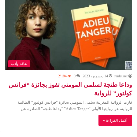
ثقافة وأدب
raidat.net
14 ديسمبر، 2023
0
2٬194
وداعا طنجة لسلمى المومني تفوز بجائزة “فرانس
كولتور” للرواية
فازت الروائية المغربية سلمى المومني بجائزة “فرانس كولتور” الطالبية
للرواية، عن روايتها الأولى “A dieu Tanger” “وداعا طنجة” الصادرة عن…
أكمل القراءة »