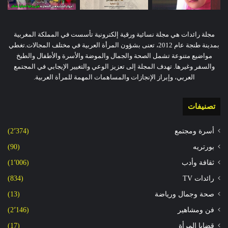
مجلة رائدات هي مجلة نسائية ورقية إلكترونية تأسست في المملكة المغربية
بمدينة طنجة عام 2012، تعنى بشؤون المرأة العربية في مختلف المجالات.تغطي
مواضيع متنوعة تشمل الصحة والجمال والموضة والأسرة والأطفال والطبخ
والسفر وغيرها. تهدف المجلة إلى تعزيز الوعي والتغيير الإيجابي في المجتمع
العربي، وإبراز الإنجازات والمساهمات المهمة للمرأة العربية.
تصنيفات
أسرة ومجتمع
(2٬374)
بورتريه
(90)
ثقافة وأدب
(1٬006)
رائدات TV
(834)
صحة وجمال ورياضة
(13)
فن ومشاهير
(2٬146)
قضايا المرأة
(17)