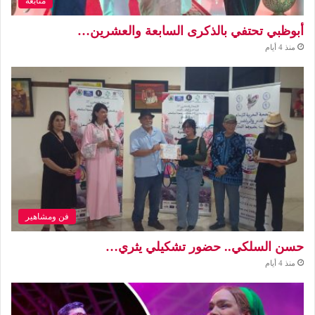
متابعة
أبوظبي تحتفي بالذكرى السابعة والعشرين…
منذ 4 أيام
فن ومشاهير
حسن السلكي.. حضور تشكيلي يثري…
منذ 4 أيام