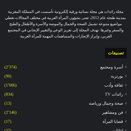
مجلة رائدات هي مجلة نسائية ورقية إلكترونية تأسست في المملكة المغربية
بمدينة طنجة عام 2012، تعنى بشؤون المرأة العربية في مختلف المجالات.تغطي
مواضيع متنوعة تشمل الصحة والجمال والموضة والأسرة والأطفال والطبخ
والسفر وغيرها. تهدف المجلة إلى تعزيز الوعي والتغيير الإيجابي في المجتمع
العربي، وإبراز الإنجازات والمساهمات المهمة للمرأة العربية.
تصنيفات
أسرة ومجتمع
(2٬374)
بورتريه
(90)
ثقافة وأدب
(1٬006)
رائدات TV
(834)
صحة وجمال ورياضة
(13)
فن ومشاهير
(2٬146)
قضايا المرأة
(17)
لقائات
(27)