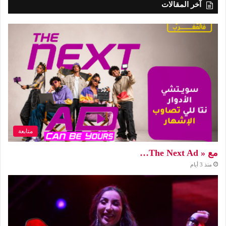
آخر المقالات
متابعة
مع « The Next Ad…
منذ 3 أيام