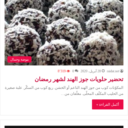
موضة وجمال
raidat.net
28 أبريل، 2020
0
8٬319
تحضير حلويات جوز الهند لشهر رمضان
المكوّنات كوب من جوز الهند الناعم أو الخشن. ربع كوب من السكّر. علبة صغيرة
من الحليب المكثّف المحلّى. مغلّفان من…
أكمل القراءة »