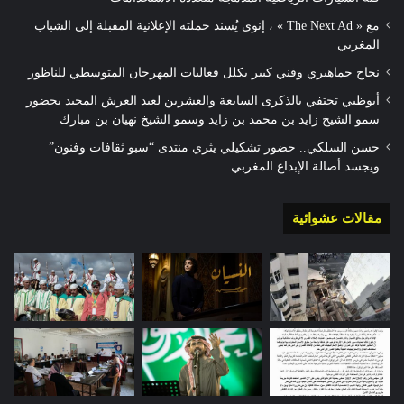
مع « The Next Ad » ، إنوي يُسند حملته الإعلانية المقبلة إلى الشباب
المغربي
نجاح جماهيري وفني كبير يكلل فعاليات المهرجان المتوسطي للناظور
أبوظبي تحتفي بالذكرى السابعة والعشرين لعيد العرش المجيد بحضور
سمو الشيخ زايد بن محمد بن زايد وسمو الشيخ نهيان بن مبارك
حسن السلكي.. حضور تشكيلي يثري منتدى “سبو ثقافات وفنون”
ويجسد أصالة الإبداع المغربي
مقالات عشوائية