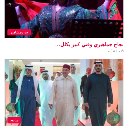
فن ومشاهير
نجاح جماهيري وفني كبير يكلل…
منذ 4 أيام
متابعة