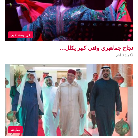
فن ومشاهير
نجاح جماهيري وفني كبير يكلل…
منذ 3 أيام
متابعة