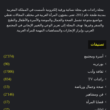
مجلة رائدات هي مجلة نسائية ورقية إلكترونية تأسست في المملكة المغربية
بمدينة طنجة عام 2012، تعنى بشؤون المرأة العربية في مختلف المجالات.تغطي
مواضيع متنوعة تشمل الصحة والجمال والموضة والأسرة والأطفال والطبخ
والسفر وغيرها. تهدف المجلة إلى تعزيز الوعي والتغيير الإيجابي في المجتمع
العربي، وإبراز الإنجازات والمساهمات المهمة للمرأة العربية.
تصنيفات
أسرة ومجتمع
(2٬374)
بورتريه
(90)
ثقافة وأدب
(1٬006)
رائدات TV
(834)
صحة وجمال ورياضة
(13)
فن ومشاهير
(2٬146)
قضايا المرأة
(17)
لقائات
(27)