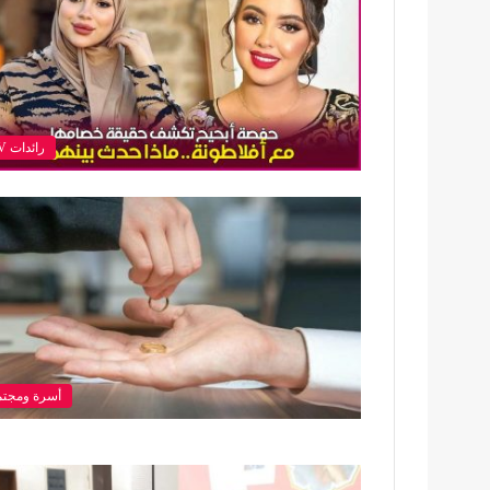
رائدات TV
أسرة ومجتم