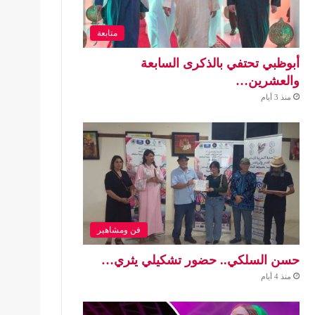
متابعة
أبوظبي تحتفي بالذكرى السابعة
والعشرين…
منذ 3 أيام
فن ومشاهير
حسن السلكي.. حضور تشكيلي يثري…
منذ 4 أيام