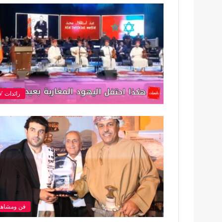
رائدات TV
فن ومشاهي