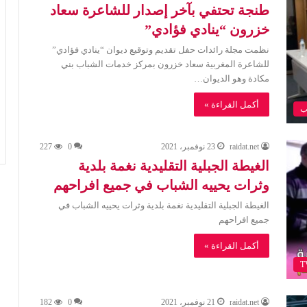
طنجة تحتفي بآخر إصدار للشاعرة سعاد
خزرون “ينادي فؤادي”
نظمت مجلة رائدات حفل تقديم وتوقيع ديوان “ينادي فؤادي”
للشاعرة المغربية سعاد خزرون بمركز خدمات الشباب بني
مكادة وهو الديوان…
أكمل القراءة »
ب
raidat.net
23 نوفمبر، 2021
0
227
الغيطة الجبلية التقليدية نغمة بلدية
وثرات يحييه الشباب في جميع افراحهم
الغيطة الجبلية التقليدية نغمة بلدية وثرات يحييه الشباب في
جميع افراحهم
أكمل القراءة »
raidat.net
21 نوفمبر، 2021
0
182