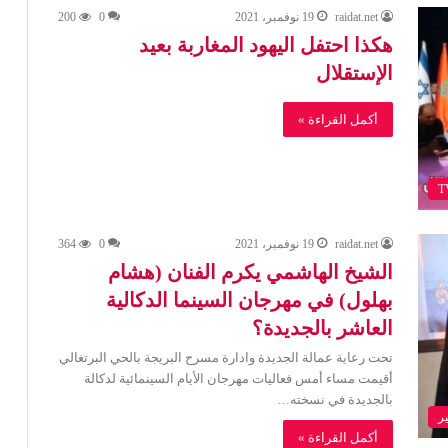
raidat.net
19 نوفمبر، 2021
0
200
هكذا احتفل اليهود المغاربة بعيد
الإستقلال
أكمل القراءة »
raidat.net
19 نوفمبر، 2021
0
364
الشيخ الهاشمي يكرم الفنان (هشام
بهلول) في مهرجان السينما الدكالية
العاشر بالجديدة؟
تحت رعاية عمالة الجديدة وادارة مسرح البريجة بالحي البرتغالي
أقيمت مساء أمس فعاليات مهرجان الأيام السينمائية لدكالة
بالجديدة في نسخته…
ر
أكمل القراءة »