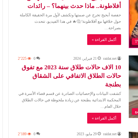
أفلاطونة.. ماذا حدث بينهما؟ – رائدات
حفصة أبحيح تخرج عن صمتها وتكشف لأول مرة الحقيقة الكاملة
حول خلافها مع أفلاطونة! 🤔🔥 في هذا الفيديو، تتحدث
بصراحة…
أكمل القراءة »
raidat.net
21 فبراير، 2024
0
2٬225
10 الاف حالات طلاق سنة 2023 مع تفوق
حالات الطلاق الاتفاقي على الشقاق
بطنجة
كشفت البيانات والإحصائيات الصادرة عن قسم قضاء الأسرة في
المحكمة الابتدائية بطنجة عن زيادة ملحوظة في حالات الطلاق
خلال العام…
ع
أكمل القراءة »
raidat.net
29 مايو، 2023
0
2٬189