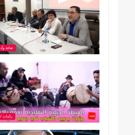
ثقافة وأد
رائدات TV