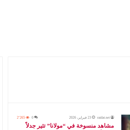
raidat.net
23 فبراير، 2026
0
2٬265
مشاهد منسوخة في “مولانا” تثير جدلاً