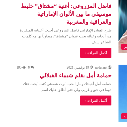
فاضل المزروعي: أغنية “مشتاق” خليط
موسيقي ما بين الألوان الإماراتية
والعراقية والمغربية
طرح الفنان الإماراتي فاضل المزروعي أحدث أغنياته المنفردة
من ألحانه وغنائه تحت عنوان “مشتاق”، متعاوناً بها مع كلمات
الشاعر سيف…
ر
أكمل القراءة »
raidat.net
19 نوفمبر، 2021
0
195
حمامة أمل بقلم شيماء الفيلالي
حمامة أمل أحببتك وبنار الحب أنرت شمعتي كنت أبحث عنك
دوما في حق و غريب ولي حتى أطلق عليك اسم…
أكمل القراءة »
ب