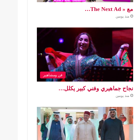
مع « The Next Ad…
منذ يومين
فن ومشاهير
نجاح جماهيري وفني كبير يكلل…
منذ يومين