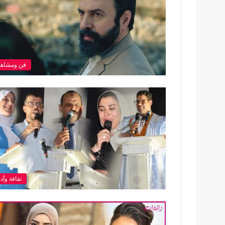
فن ومشاهي
ثقافة وأد