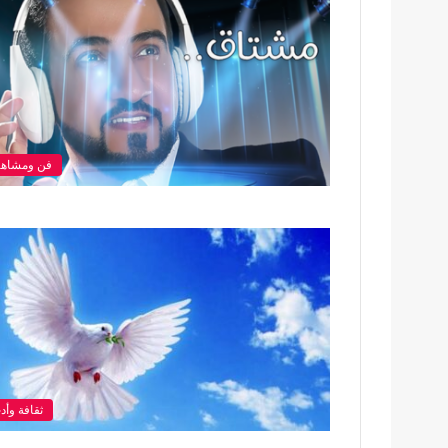
فن ومشاهي
ثقافة وأد