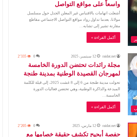
واسعاً على مواقع التواصل
أشعلت اتهامات بالاقتباس غير المعلن الجدل حول مسلسل
مولانا، بعدما تداول رواد مواقع التواصل الاجتماعي مقاطع
مقارنة تشير إلى تشابه…
أكمل القراءة »
ر
raidat.net
12 سبتمبر، 2025
0
2٬335
مجلة رائدات تحتضن الدورة الخامسة
لمهرجان القصيدة الوطنية بمدينة طنجة
تحولت مدينة طنجة من 6 إلى 8 غشت 2025، إلى قبلة للكلمة
المبدعة والذاكرة الوطنية، وهي تحتضن فعاليات الدورة
الخامسة…
أكمل القراءة »
ب
raidat.net
12 مارس، 2025
0
2٬205
حفصة أبحيح تكشف حقيقة خصامها مع