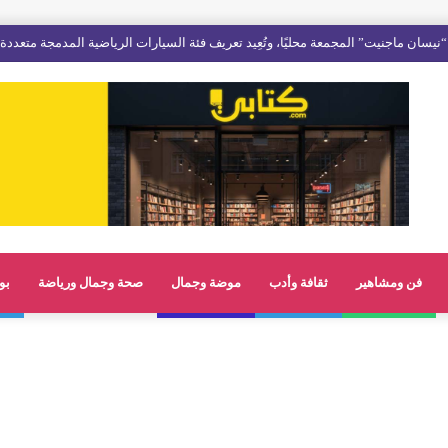
نيسان ماجنيت” المجمعة محليًا، وتُعِيد تعريف فئة السيارات الرياضية المدمجة متعددة
فن ومشاهير
ثقافة وأدب
موضة وجمال
صحة وجمال ورياضة
بو