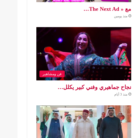
مع « The Next Ad…
منذ يومين
فن ومشاهير
نجاح جماهيري وفني كبير يكلل…
منذ 3 أيام