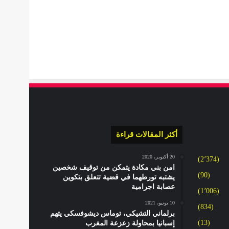
أكثر المقالات قراءة
20 أكتوبر، 2020
(2٬374)
امن بني مكادة يتمكن من توقيف شخصين
(90)
يشتبه تورطهما في قضية تتعلق بتكوين
عصابة اجرامية
(1٬006)
10 يونيو، 2021
(834)
برلماني التشيكي، توماس ديشوفسكي يتهم
(13)
إسبانيا بمحاولة زعزعة المغرب