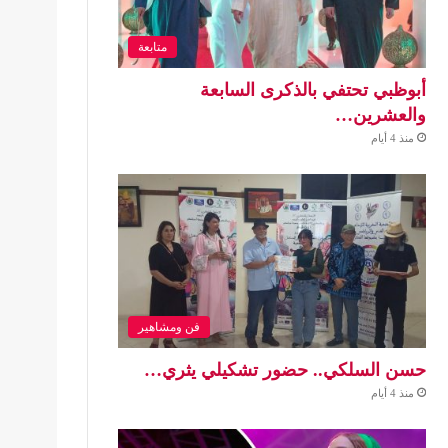
متابعة
أبوظبي تحتفي بالذكرى السابعة
والعشرين…
منذ 4 أيام
فن ومشاهير
حسن السلكي.. حضور تشكيلي يثري…
منذ 4 أيام