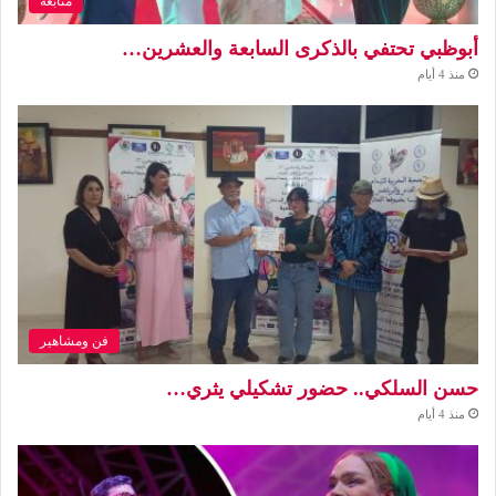
متابعة
أبوظبي تحتفي بالذكرى السابعة والعشرين…
منذ 4 أيام
فن ومشاهير
حسن السلكي.. حضور تشكيلي يثري…
منذ 4 أيام