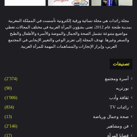
مجلة رائدات هي مجلة نسائية ورقية إلكترونية تأسست في المملكة المغربية
بمدينة طنجة عام 2012، تعنى بشؤون المرأة العربية في مختلف المجالات.تغطي
مواضيع متنوعة تشمل الصحة والجمال والموضة والأسرة والأطفال والطبخ
والسفر وغيرها. تهدف المجلة إلى تعزيز الوعي والتغيير الإيجابي في المجتمع
العربي، وإبراز الإنجازات والمساهمات المهمة للمرأة العربية.
تصنيفات
أسرة ومجتمع
(2٬374)
بورتريه
(90)
ثقافة وأدب
(1٬006)
رائدات TV
(834)
صحة وجمال ورياضة
(13)
فن ومشاهير
(2٬146)
قضايا المرأة
(17)