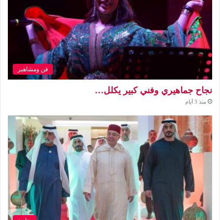
فن ومشاهير
نجاح جماهيري وفني كبير يكلل…
منذ 3 أيام