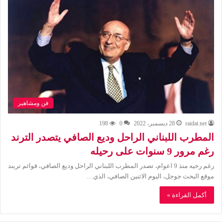
فن ومشاهير
raidat.net
28 ديسمبر، 2022
0
198
المطرب اللبناني الراحل وديع الصافي يتصدر الترند
رغم مرور 9 سنوات على رحيله
رغم رحيه منذ 9 اعوام، تصدر المطرب اللبناني الراحل وديع الصافي، قوائم تريند
موقع البحث جوجل، اليوم الاثنين الصافي، الذي…
أكمل القراءة »