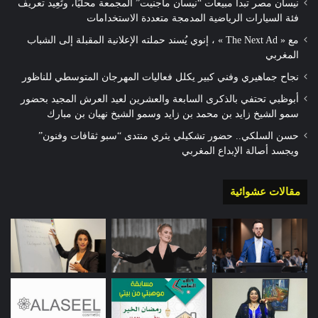
نيسان مصر تبدأ مبيعات “نيسان ماجنيت” المجمعة محليًا، وتُعِيد تعريف
فئة السيارات الرياضية المدمجة متعددة الاستخدامات
مع « The Next Ad » ، إنوي يُسند حملته الإعلانية المقبلة إلى الشباب
المغربي
نجاح جماهيري وفني كبير يكلل فعاليات المهرجان المتوسطي للناظور
أبوظبي تحتفي بالذكرى السابعة والعشرين لعيد العرش المجيد بحضور
سمو الشيخ زايد بن محمد بن زايد وسمو الشيخ نهيان بن مبارك
حسن السلكي.. حضور تشكيلي يثري منتدى “سبو ثقافات وفنون”
ويجسد أصالة الإبداع المغربي
مقالات عشوائية