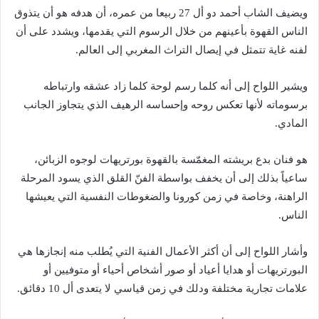
ويضيف الشاب أحمد دو أل 27 ربيعا من عمره، أن هدفه هو أن يتذوق
الناس القهوة بأعينهم من خلال الرسوم التي يقدمها، ويشدد على أن
لفنه غاية تتمثل في إيصال التراث المغربي إلى العالم.
ويشير اللواح إلى أنه كلما رسم لوحة كلما زاد عشقه وارتباطه
برسوماته لأنها تعكس روحه وإحساسه الرهيف الذي يتجاوز الجانب
المادي.
هو فنان بدع بريشته المغمّسة بالقهوة بورتريهات لوجوه الزبائن،
ساعياً بذلك إلى أن يخفف بواسطة الفنّ القلق الذي يسود المرحلة
الراهنة، وخاصة في زمن كورونا والضغوطات النفسية التي يعيشها
الناس.
وأشار اللواح إلى أن أكثر الأعمال الفنية التي يُطلب منه إنجازها هي
البورتريهات أو هدايا أعياد أو صور أشخاص أحياء أو متوفيين أو
علامات تجارية مختلفة ودلك في زمن قياسي لا يتعدى أل 10 دقائق.