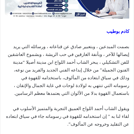
كادم بوطيب
بصمت المبدعين ، وبتعبير صادق عن قناعاته ، ورسائله التي يريد
إيصالها للآخر ، وبأنفة الغارقين في حب الريشة ، وبشموخ العاشقين
للفن التشكيلي ، يبحر الشاب أحمد اللواح ابن مدينة أصيلا “مدينة
الفنون الجميلة” من خلال إبداعه الفني الجديد والفريد من نوعه،
ودلك في سياق ابتعاده من المألوف، باستخدامه للقهوة في
رسوماته التي تنتهي به لولادة لوحات في غاية الجمال والإتقان ،
باستعمال القهوة بدلا من الألوان التي يعتمدها معظم الرسامين.
ويقول الشاب أحمد اللواح العميق التجربة والمتميز الأسلوب في
لقاء لنا به ” إن استخدامه للقهوة في رسوماته جاء في سياق ابتعاده
عن التقليد وخروجه عن المألوف”.