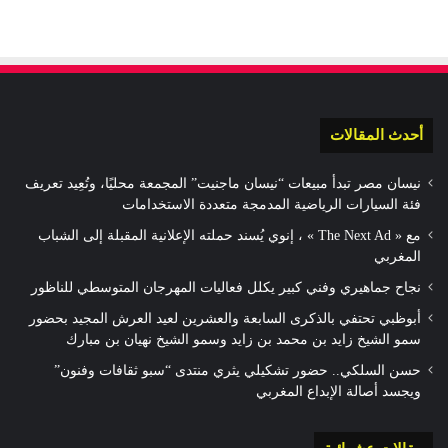
أحدث المقالات
نيسان مصر تبدأ مبيعات “نيسان ماجنيت” المجمعة محليًا، وتُعِيد تعريف
فئة السيارات الرياضية المدمجة متعددة الاستخدامات
مع « The Next Ad » ، إنوي يُسند حملته الإعلانية المقبلة إلى الشباب
المغربي
نجاح جماهيري وفني كبير يكلل فعاليات المهرجان المتوسطي للناظور
أبوظبي تحتفي بالذكرى السابعة والعشرين لعيد العرش المجيد بحضور
سمو الشيخ زايد بن محمد بن زايد وسمو الشيخ نهيان بن مبارك
حسن السلكي.. حضور تشكيلي يثري منتدى “سبو ثقافات وفنون”
ويجسد أصالة الإبداع المغربي