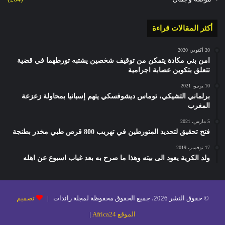
أكثر المقالات قراءة
20 أكتوبر، 2020
امن بني مكادة يتمكن من توقيف شخصين يشتبه تورطهما في قضية
تتعلق بتكوين عصابة اجرامية
10 يونيو، 2021
برلماني التشيكي، توماس ديشوفسكي يتهم إسبانيا بمحاولة زعزعة
المغرب
5 مارس، 2021
فتح تحقيق لتحديد المتورطين في تهريب 800 قرص طبي مخدر بطنجة
17 نوفمبر، 2019
ولد الكرية يعود الى بيته وهذا ما صرح به بعد غياب اسبوع عن اهله
© حقوق النشر 2026، جميع الحقوق محفوظة لمجلة رائدات |
تصميم
الموقع Africa24
|