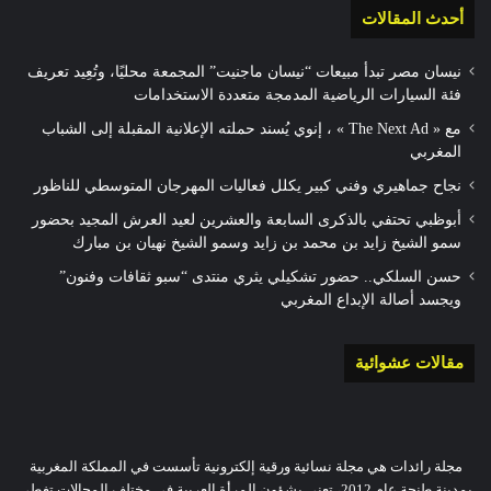
أحدث المقالات
نيسان مصر تبدأ مبيعات “نيسان ماجنيت” المجمعة محليًا، وتُعِيد تعريف
فئة السيارات الرياضية المدمجة متعددة الاستخدامات
مع « The Next Ad » ، إنوي يُسند حملته الإعلانية المقبلة إلى الشباب
المغربي
نجاح جماهيري وفني كبير يكلل فعاليات المهرجان المتوسطي للناظور
أبوظبي تحتفي بالذكرى السابعة والعشرين لعيد العرش المجيد بحضور
سمو الشيخ زايد بن محمد بن زايد وسمو الشيخ نهيان بن مبارك
حسن السلكي.. حضور تشكيلي يثري منتدى “سبو ثقافات وفنون”
ويجسد أصالة الإبداع المغربي
مقالات عشوائية
مجلة رائدات هي مجلة نسائية ورقية إلكترونية تأسست في المملكة المغربية
بمدينة طنجة عام 2012، تعنى بشؤون المرأة العربية في مختلف المجالات.تغطي