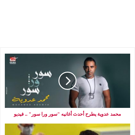
محمد عدوية يطرح أحدث أغانيه "سور ورا سور" .. فيديو