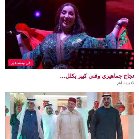
فن ومشاهير
نجاح جماهيري وفني كبير يكلل…
منذ 3 أيام