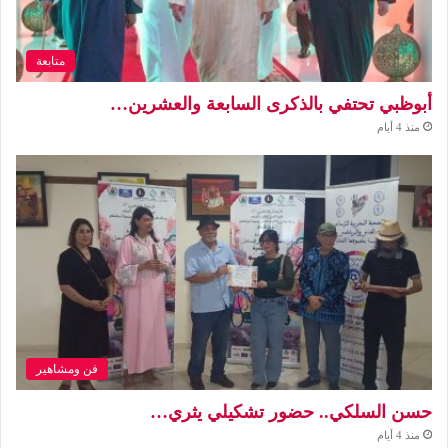
متابعة
أبوظبي تحتفي بالذكرى السابعة والعشرين…
منذ 4 أيام
فن ومشاهير
حسن السلكي.. حضور تشكيلي يثري…
منذ 4 أيام