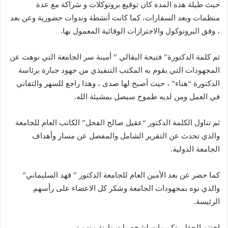
حيث طيلة هذه المدة كان توقيع بروتوكلات و شراكة مع عدة
منظمات وبعد السفارات، كما كانت أنشطة وندوات حضورية وعن بعد
، وفق البروتوكول والاحترازات الوقائية المعمول بها.
ثم كلمة الدكتورة” فتيحة البقالي ” أمينة سر الجامعة التي نوهت عن
المجهودات التي يقوم به المكتب التنفيذي من جهود جبارة برئاسة
الدكتورة “هناء” ، حيث أصبح لها صدى ، وهذا راجع للسهر والتفاني
في العمل ومن لديه طموح سيصل بمشيئة الله.
ثم تناول الكلمة الدكتور “عقيل صالح الفحل” الكاتب العام للجامعة
والذي تحدث عن التقرير الشامل والمفصل عن مسار وأهداف
الجامعة الدولية.
كما حضر عن بعد الأمين العام للجامعة الدكتور ” فهد السليماني”
والذي نوه بمجهودات الجامعة وشكر كل الاعضاء على رأسهم
الرئيسة.
اختتم الحفل بتكريمات لشخصيات وازنة منهم :