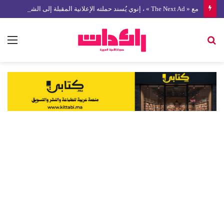
مع « The Next Ad » ، إنوي يُسند حملته الإعلانية المقبلة إلى الشباب المغربي
بحث
الق
عن