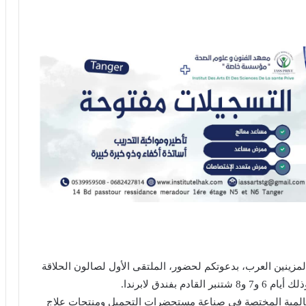
مزينين العرب، بدعوتكم لحضور، الملتقى الأول لصالون الحلاقة
بفندق لابرندا.
المية المختصة في صناعة مستحضرات التجميل ومنتجات علاج