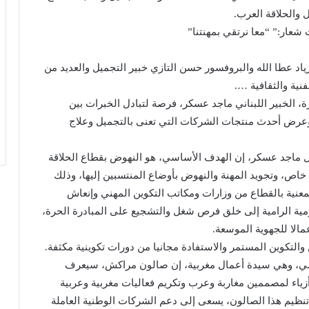
والحلاقة العرب.
عار:” “معا نرتقي بمهنتنا”
اد عطا الله والبروفسور حسن التازي خبير التجميل والعديد من
نية والثقافية ….
 الخبير اللبناني ماجد عسكر، فرصة لتبادل الخبرات بين
، وعرض أحدث منتجات الشركات التي تعنى بالتجميل وعلاج
ل ماجد عسكر، إن الهدف الأساسي، هو النهوض بقطاع الحلاقة
اص، وتجويد المهنة والنهوض بأوضاع المنتسبين إليها، وذلك
نية بالقطاع من وزارات ومكاتب التكوين المهني وإنعاش
ومية الرامية إلى خلق فرص شغل والتشجيع على المبادرة الحرة،
عمالا للجهوية الموسعة.
التكوين المستمر والاستفادة مجانيا من دورات تكوينية مكثفة.
شي، وهي سيدة أعمال مغربية، إن صالون مراكش، سيعرف
ياء لمصممين مغاربة وعرب وتكريم فعاليات مغربية وعربية
تنظيم هذا الصالون، يسعى إلى دعم الشركات الوطنية العاملة