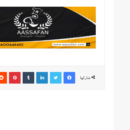
فيسبوك
تويتر
لينكدإن
بينتير
شاركها