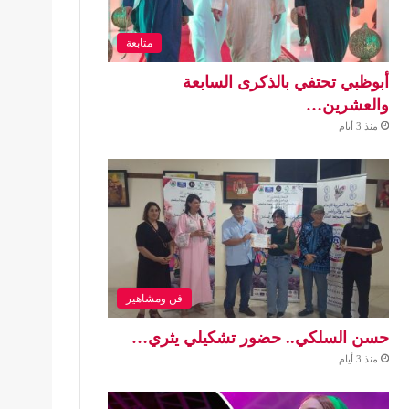
متابعة
أبوظبي تحتفي بالذكرى السابعة
والعشرين…
منذ 3 أيام
فن ومشاهير
حسن السلكي.. حضور تشكيلي يثري…
منذ 3 أيام