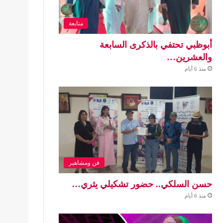
متابعة
أبوظبي تحتفي بالذكرى السابعة
والعشرين…
منذ 6 أيام
فن ومشاهير
حسن السلكي.. حضور تشكيلي يثري…
منذ 6 أيام