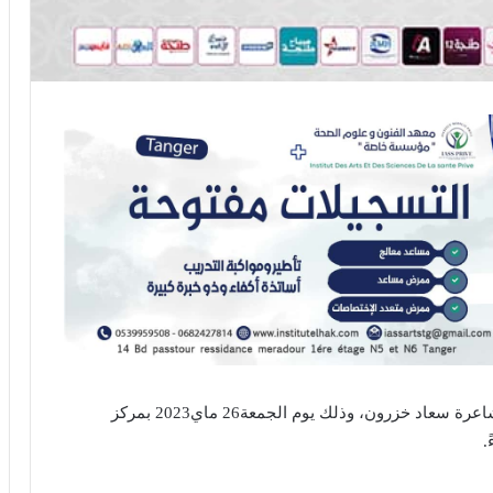
تنظم مجلة رائدات حفل تقديم ديوان (ينادي فؤادي) للشاعرة سعاد خزرون، وذلك يوم الجمعة26 ماي2023 بمركز
.