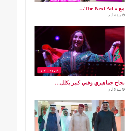
مع « The Next Ad…
منذ 4 أيام
فن ومشاهير
نجاح جماهيري وفني كبير يكلل…
منذ 5 أيام