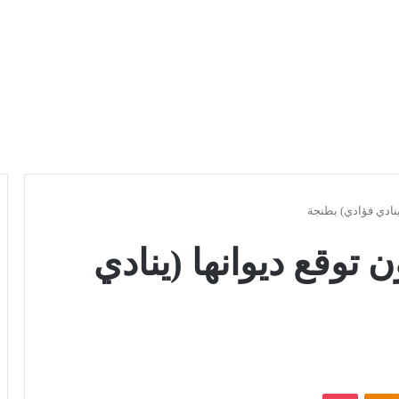
نادي فؤادي) بطنجة
توقع ديوانها (ينادي
Odnoklassniki
بوكيت