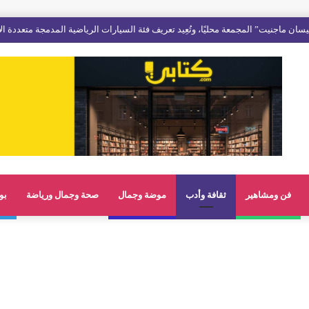
فن ومشاهير
ثقافة وأدب
موضة وجمال
صحة وجمال ورياضة
بو