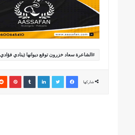
الشاعرة سعاد خزرون توقع ديوانها (ينادي فؤادي
فيسبوك
تويتر
لينكدإن
بينتير
شاركها