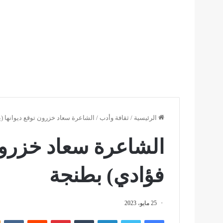
الرئيسية
/
ثقافة وأدب
/
الشاعرة سعاد خزرون توقع ديوانها (ي
الشاعرة سعاد خزرون 
فؤادي) بطنجة
25 مايو، 2023
فيسبوك
تويتر
لينكدإن
بينتيريست