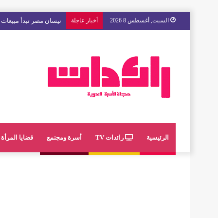
السبت, أغسطس 8 2026
أخبار عاجلة
مع « The Next Ad » ، إنوي يُسند حملته الإعلانية المقبلة إلى الشباب المغربي
الرئيسية
رائدات TV
أسرة ومجتمع
قضايا المرأة