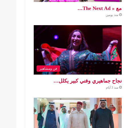
مع « The Next Ad…
منذ يومين
فن ومشاهير
نجاح جماهيري وفني كبير يكلل…
منذ 3 أيام