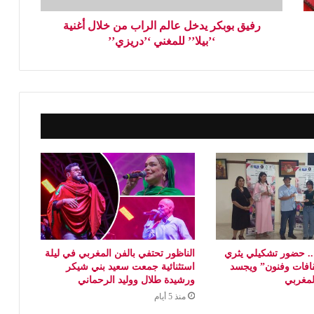
رفيق بوبكر يدخل عالم الراب من خلال أغنية
‘’بيلا’’ للمغني ‘’دريزي’’
 حضور تشكيلي يثري
الناظور تحتفي بالفن المغربي في ليلة
افات وفنون” ويجسد
استثنائية جمعت سعيد بني شيكر
المغربي
ورشيدة طلال ووليد الرحماني
منذ 5 أيام