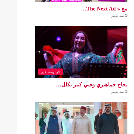
مع « The Next Ad…
منذ يومين
فن ومشاهير
نجاح جماهيري وفني كبير يكلل…
منذ يومين