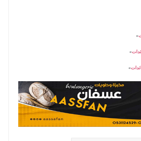
ت
»
ئدات
»
ائدات
»