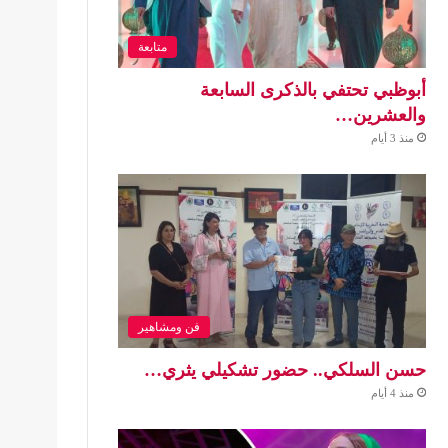
متابعة
أبوظبي تحتفي بالذكرى السابعة
والعشرين…
منذ 3 أيام
فن ومشاهير
حسن السلكي.. حضور تشكيلي يثري…
منذ 4 أيام