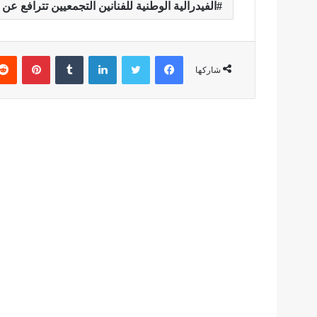
الفيدرالية الوطنية للفنانين التجمعيين تترافع 
فيسبوك
تويتر
لينكدإن
بينتير
شاركها