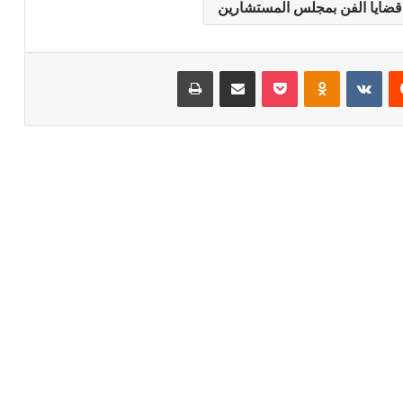
عن قضايا الفن بمجلس المستشارين
يست
Odnoklassniki
بوكيت
مشاركة عبر البريد
طباعة