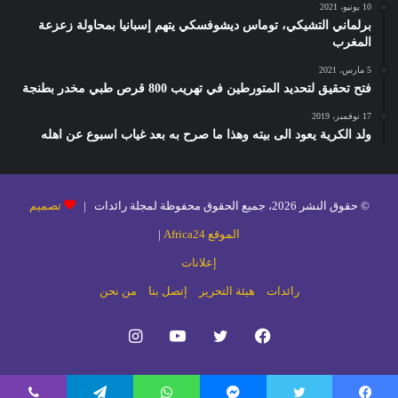
10 يونيو، 2021
برلماني التشيكي، توماس ديشوفسكي يتهم إسبانيا بمحاولة زعزعة
المغرب
5 مارس، 2021
فتح تحقيق لتحديد المتورطين في تهريب 800 قرص طبي مخدر بطنجة
17 نوفمبر، 2019
ولد الكرية يعود الى بيته وهذا ما صرح به بعد غياب اسبوع عن اهله
© حقوق النشر 2026، جميع الحقوق محفوظة لمجلة رائدات |
تصميم
الموقع Africa24
|
إعلانات
رائدات
هيئة التحرير
إتصل بنا
من نحن
فيسبوك
تويتر
يوتيوب
انستقرام