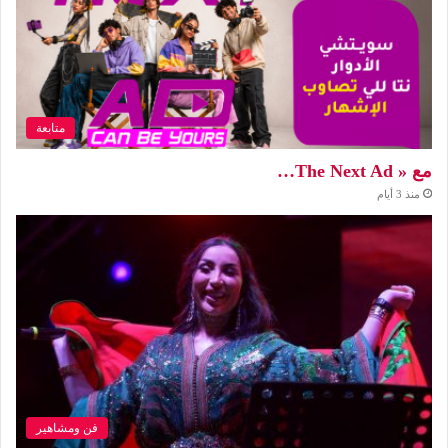
متابعة
مع « The Next Ad…
منذ 3 أيام
فن ومشاهير