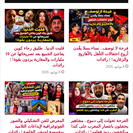
فرحة لا توصف.. نساء بسلا يقُدن
قلبت الدنيا.. طليق رجاء كوين
أروع احتفالات التأهل بالأهازيج
يفاجئ الجميع بعد تصريحاتها عن 10
والزغاريد! | رائدات
مليارات والمغاربة يردون بقوة! |
رائدات
8 يوليو، 2026
8 يوليو، 2026
الفرحة تحولت إلى دموع.. مشاهير
المعرض للفن التشكيلي والصور
يحتفلون بانتصار المغرب على كندا
الفوتوغرافية لإبداعات التلاميذ
ويكشفون ردود فعلهم! | رائدات
بمؤسسة لونيفير الخاصة | رائدات