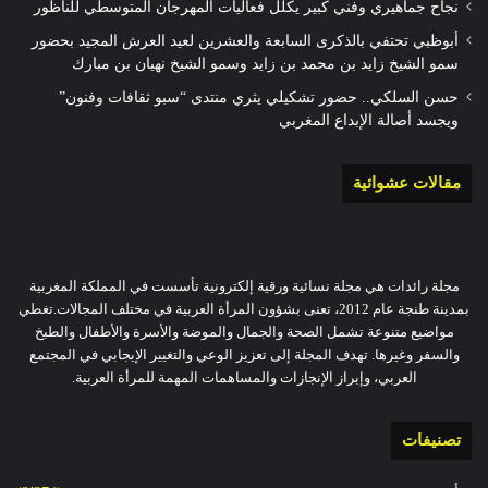
نجاح جماهيري وفني كبير يكلل فعاليات المهرجان المتوسطي للناظور
أبوظبي تحتفي بالذكرى السابعة والعشرين لعيد العرش المجيد بحضور
سمو الشيخ زايد بن محمد بن زايد وسمو الشيخ نهيان بن مبارك
حسن السلكي.. حضور تشكيلي يثري منتدى “سبو ثقافات وفنون”
ويجسد أصالة الإبداع المغربي
مقالات عشوائية
مجلة رائدات هي مجلة نسائية ورقية إلكترونية تأسست في المملكة المغربية
بمدينة طنجة عام 2012، تعنى بشؤون المرأة العربية في مختلف المجالات.تغطي
مواضيع متنوعة تشمل الصحة والجمال والموضة والأسرة والأطفال والطبخ
والسفر وغيرها. تهدف المجلة إلى تعزيز الوعي والتغيير الإيجابي في المجتمع
العربي، وإبراز الإنجازات والمساهمات المهمة للمرأة العربية.
تصنيفات