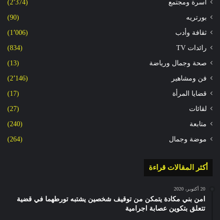
أسرة ومجتمع
(2٬374)
بورتريه
(90)
ثقافة وأدب
(1٬006)
رائدات TV
(834)
صحة وجمال ورياضة
(13)
فن ومشاهير
(2٬146)
قضايا المرأة
(17)
لقائات
(27)
متابعة
(240)
موضة وجمال
(264)
أكثر المقالات قراءة
20 أكتوبر، 2020
امن بني مكادة يتمكن من توقيف شخصين يشتبه تورطهما في قضية
تتعلق بتكوين عصابة اجرامية