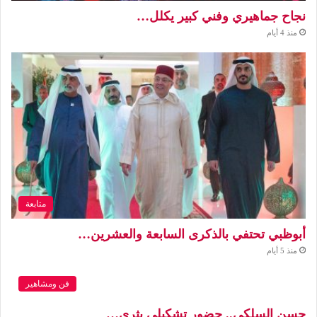
نجاح جماهيري وفني كبير يكلل…
منذ 4 أيام
متابعة
أبوظبي تحتفي بالذكرى السابعة والعشرين…
منذ 5 أيام
فن ومشاهير
حسن السلكي.. حضور تشكيلي يثري…