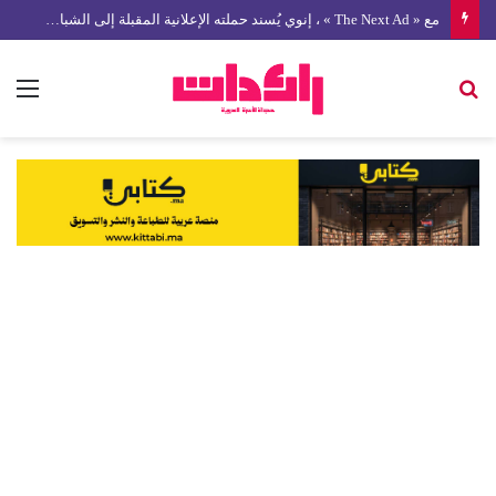
مع « The Next Ad » ، إنوي يُسند حملته الإعلانية المقبلة إلى الشباب المغربي
بحث
الق
عن