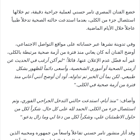
خضع الفنان المصري تامر حسني لعملية جراحية دقيقة، تم خلالها
استئصال جزء من الكلى، بعدما استدعت حالته الصحية تدخلاً طبياً
عاجلاً خلال الأيام الماضية.
وفي تدوينة نشرها عبر حساباته على مواقع التواصل الاجتماعي،
أوضح الفنان أنه كان يعاني منذ فترة من أزمة صحية مرتبطة بالكلى،
غير أنه فضّل عدم الإعلان عنها، قائلاً:
“لم أكن أرغب في الحديث عن
أزمتي الصحية أو أموري الشخصية، وأسعى دائماً للظهور بشكل
طبيعي. لكن بما أن الخبر تم تداوله، أود أن أوضح أنني أعاني منذ
فترة من أزمة صحية في الكلى.”
وأضاف:
“منذ أيام، استدعت حالتي التدخل الجراحي الفوري، وتم
استئصال جزء من الكلى. الحمد لله على كل حال. شكراً لكل من
حاول الاطمئنان علي، وشكراً لكل من دعا لي وما زال يدعو.”
وقد أثار منشور تامر حسني تفاعلاً واسعاً من جمهوره ومحبيه الذين