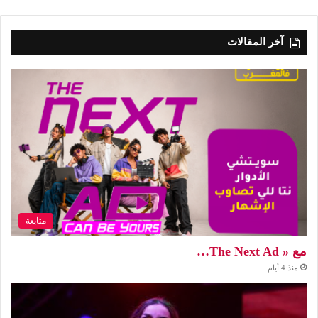
آخر المقالات
متابعة
مع « The Next Ad…
منذ 4 أيام