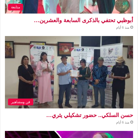
متابعة
أبوظبي تحتفي بالذكرى السابعة والعشرين…
منذ 6 أيام
فن ومشاهير
حسن السلكي.. حضور تشكيلي يثري…
منذ 6 أيام