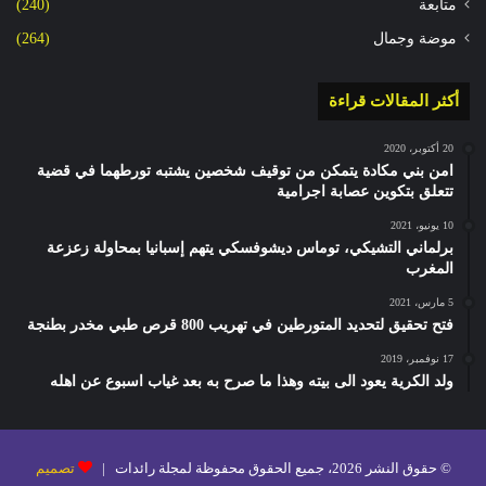
متابعة
(240)
موضة وجمال
(264)
أكثر المقالات قراءة
20 أكتوبر، 2020
امن بني مكادة يتمكن من توقيف شخصين يشتبه تورطهما في قضية
تتعلق بتكوين عصابة اجرامية
10 يونيو، 2021
برلماني التشيكي، توماس ديشوفسكي يتهم إسبانيا بمحاولة زعزعة
المغرب
5 مارس، 2021
فتح تحقيق لتحديد المتورطين في تهريب 800 قرص طبي مخدر بطنجة
17 نوفمبر، 2019
ولد الكرية يعود الى بيته وهذا ما صرح به بعد غياب اسبوع عن اهله
© حقوق النشر 2026، جميع الحقوق محفوظة لمجلة رائدات |
تصميم