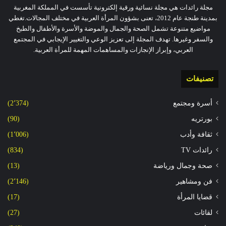
مجلة رائدات هي مجلة نسائية ورقية إلكترونية تأسست في المملكة المغربية
بمدينة طنجة عام 2012، تعنى بشؤون المرأة العربية في مختلف المجالات.تغطي
مواضيع متنوعة تشمل الصحة والجمال والموضة والأسرة والأطفال والطبخ
والسفر وغيرها. تهدف المجلة إلى تعزيز الوعي والتغيير الإيجابي في المجتمع
العربي، وإبراز الإنجازات والمساهمات المهمة للمرأة العربية.
تصنيفات
أسرة ومجتمع
(2٬374)
بورتريه
(90)
ثقافة وأدب
(1٬006)
رائدات TV
(834)
صحة وجمال ورياضة
(13)
فن ومشاهير
(2٬146)
قضايا المرأة
(17)
لقائات
(27)