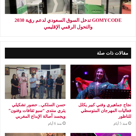
GOMYCODE تدخل السوق السعودي لدعم رؤية 2030
والتحول الرقمي الإقليمي
مقالات ذات صلة
نجاح جماهيري وفني كبير يكلل
حسن السلكي.. حضور تشكيلي
فعاليات المهرجان المتوسطي
يثري منتدى “سبو ثقافات وفنون”
للناظور
ويجسد أصالة الإبداع المغربي
منذ 5 أيام
منذ 6 أيام