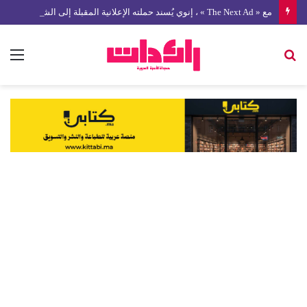
مع « The Next Ad » ، إنوي يُسند حملته الإعلانية المقبلة إلى الشباب المغربي
بحث
الق
عن