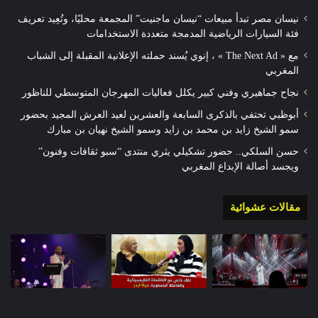
نيسان مصر تبدأ مبيعات “نيسان ماجنيت” المجمعة محليًا، وتُعِيد تعريف
فئة السيارات الرياضية المدمجة متعددة الاستخدامات
مع « The Next Ad » ، إنوي يُسند حملته الإعلانية المقبلة إلى الشباب
المغربي
نجاح جماهيري وفني كبير يكلل فعاليات المهرجان المتوسطي للناظور
أبوظبي تحتفي بالذكرى السابعة والعشرين لعيد العرش المجيد بحضور
سمو الشيخ زايد بن محمد بن زايد وسمو الشيخ نهيان بن مبارك
حسن السلكي.. حضور تشكيلي يثري منتدى “سبو ثقافات وفنون”
ويجسد أصالة الإبداع المغربي
مقالات عشوائية