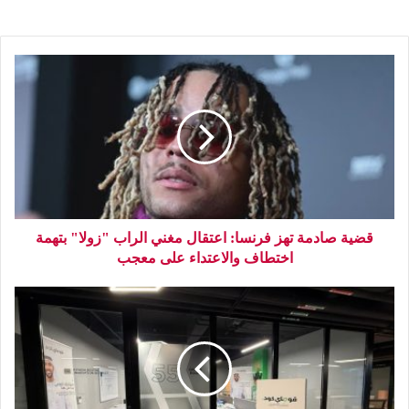
قضية صادمة تهز فرنسا: اعتقال مغني الراب "زولا" بتهمة
اختطاف والاعتداء على معجب