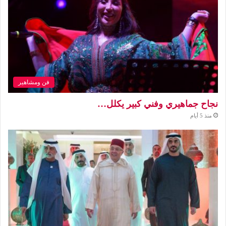
فن ومشاهير
نجاح جماهيري وفني كبير يكلل…
منذ 5 أيام