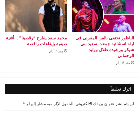
الناظور تحتفي بالفن المغربي في
محمد سعد يطرح “رقصينا” .. أغنية
ليلة استثنائية جمعت سعيد بني
صيفية بإيقاعات راقصة
شيكر ورشيدة طلال ووليد
منذ 7 أيام
الرحماني
منذ 6 أيام
اترك تعليقاً
لن يتم نشر عنوان بريدك الإلكتروني.
الحقول الإلزامية مشار إليها بـ
*
ا
ل
ت