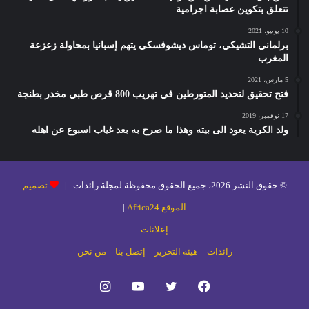
تتعلق بتكوين عصابة اجرامية
10 يونيو، 2021
برلماني التشيكي، توماس ديشوفسكي يتهم إسبانيا بمحاولة زعزعة
المغرب
5 مارس، 2021
فتح تحقيق لتحديد المتورطين في تهريب 800 قرص طبي مخدر بطنجة
17 نوفمبر، 2019
ولد الكرية يعود الى بيته وهذا ما صرح به بعد غياب اسبوع عن اهله
© حقوق النشر 2026، جميع الحقوق محفوظة لمجلة رائدات |
تصميم
الموقع Africa24
|
إعلانات
رائدات
هيئة التحرير
إتصل بنا
من نحن
فيسبوك
تويتر
يوتيوب
انستقرام