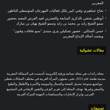
المغربي
نجاح جماهيري وفني كبير يكلل فعاليات المهرجان المتوسطي للناظور
أبوظبي تحتفي بالذكرى السابعة والعشرين لعيد العرش المجيد بحضور
سمو الشيخ زايد بن محمد بن زايد وسمو الشيخ نهيان بن مبارك
حسن السلكي.. حضور تشكيلي يثري منتدى “سبو ثقافات وفنون”
ويجسد أصالة الإبداع المغربي
مقالات عشوائية
مجلة رائدات هي مجلة نسائية ورقية إلكترونية تأسست في المملكة المغربية
بمدينة طنجة عام 2012، تعنى بشؤون المرأة العربية في مختلف المجالات.تغطي
مواضيع متنوعة تشمل الصحة والجمال والموضة والأسرة والأطفال والطبخ
والسفر وغيرها. تهدف المجلة إلى تعزيز الوعي والتغيير الإيجابي في المجتمع
العربي، وإبراز الإنجازات والمساهمات المهمة للمرأة العربية.
تصنيفات