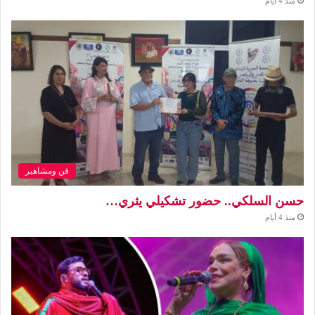
منذ 4 أيام
فن ومشاهير
حسن السلكي.. حضور تشكيلي يثري…
منذ 4 أيام