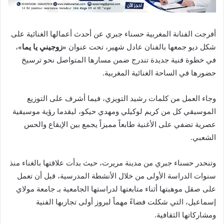
أفرجت الفنانة المغربية
حسناء جبري
عن أحدث أعمالها الغنائية على
شكل ديو جمعها بالفنان
عادل شهير
، تحت عنوان
«زوجيني يا يما»
،
في خطوة فنية جديدة تندرج ضمن مسارها المتواصل نحو ترسيخ
حضورها في الساحة الغنائية المغربية.
وجاء العمل من كلمات
رشيد التويزي
، فيما أشرف على التوزيع
الموسيقي كل من
كريم لوكيلي
و
مهدي حيكو
، ليقدما رؤية موسيقية
عصرية تضفي على الأغنية طابعاً مميزاً يجمع بين الإيقاع والحس
الشعبي.
وتنحدر حسناء جبري من مدينة
مريرت
، حيث بدأت علاقتها بالغناء منذ
سنوات الدراسة الأولى من خلال الأنشطة المدرسية، قبل أن تعمل
على صقل موهبتها أثناء متابعتها لدراستها الجامعية بـ
جامعة مولاي
إسماعيل
، التي شكلت فضاءً مهماً لبروز أولى تجاربها الفنية
ومشاركاتها الثقافية.