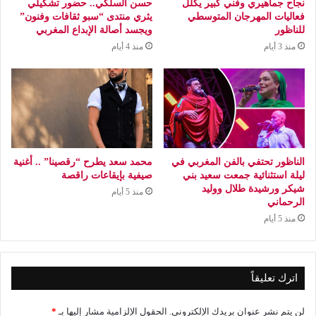
نجاح جماهيري وفني كبير يكلل
حسن السلكي.. حضور تشكيلي
فعاليات المهرجان المتوسطي
يثري منتدى “سبو ثقافات وفنون”
للناظور
ويجسد أصالة الإبداع المغربي
منذ 3 أيام
منذ 4 أيام
الناظور تحتفي بالفن المغربي في
محمد سعد يطرح “رقصينا” .. أغنية
ليلة استثنائية جمعت سعيد بني
صيفية بإيقاعات راقصة
شيكر ورشيدة طلال ووليد
منذ 5 أيام
الرحماني
منذ 5 أيام
اترك تعليقاً
لن يتم نشر عنوان بريدك الإلكتروني.
الحقول الإلزامية مشار إليها بـ
*