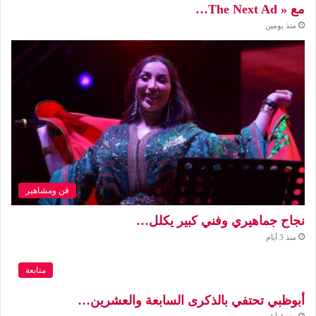
مع « The Next Ad…
منذ يومين
فن ومشاهير
نجاح جماهيري وفني كبير يكلل…
منذ 3 أيام
متابعة
أبوظبي تحتفي بالذكرى السابعة والعشرين…