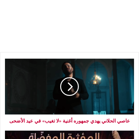
عاصي الحلاني يهدي جمهوره أغنية «لا تغيب» في عيد الأضحى