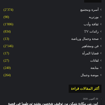
أسرة ومجتمع
(2٬374)
بورتريه
(90)
ثقافة وأدب
(1٬006)
رائدات TV
(834)
صحة وجمال ورياضة
(13)
فن ومشاهير
(2٬146)
قضايا المرأة
(17)
لقائات
(27)
متابعة
(240)
موضة وجمال
(264)
أكثر المقالات قراءة
20 أكتوبر، 2020
امن بني مكادة يتمكن من توقيف شخصين يشتبه تورطهما في قضية