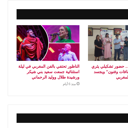
 حضور تشكيلي يثري
الناظور تحتفي بالفن المغربي في ليلة
افات وفنون” ويجسد
استثنائية جمعت سعيد بني شيكر
المغربي
ورشيدة طلال ووليد الرحماني
منذ 6 أيام