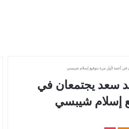
 أغنية لأول مرة بتوقيع إسلام شيبسي
سعد يجتمعان في
يع إسلام شيبسي
Odnoklassniki
بوكيت