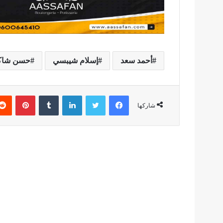
أحمد سعد
إسلام شيبسي
حسن شا
فيسبوك
تويتر
لينكدإن
بينتير
شاركها