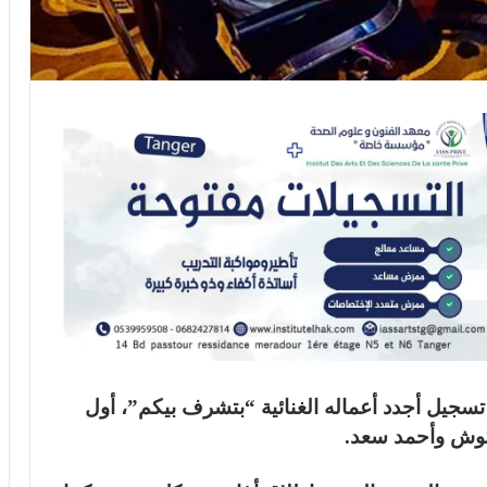
جيل أجدد أعماله الغنائية “بتشرف بيكم”، أول
كوش وأحمد سعد.