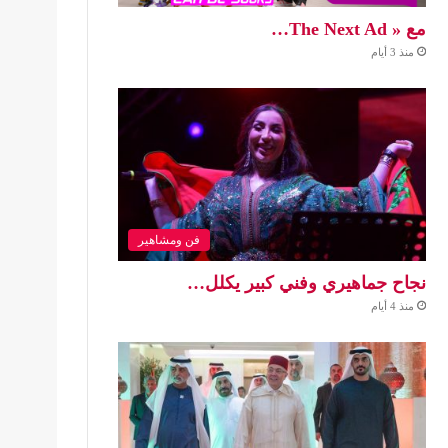
مع « The Next Ad…
منذ 3 أيام
فن ومشاهير
نجاح جماهيري وفني كبير يكلل…
منذ 4 أيام