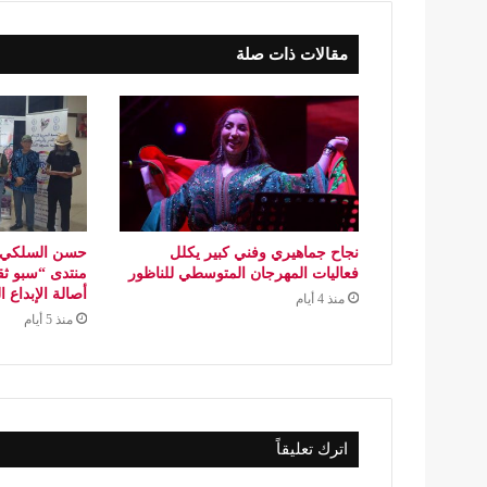
مقالات ذات صلة
نجاح جماهيري وفني كبير يكلل
حسن السلكي..
فعاليات المهرجان المتوسطي للناظور
منتدى “سبو ثق
أصالة الإبداع 
منذ 4 أيام
منذ 5 أيام
اترك تعليقاً