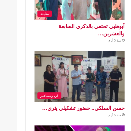
متابعة
أبوظبي تحتفي بالذكرى السابعة
والعشرين…
منذ 5 أيام
فن ومشاهير
حسن السلكي.. حضور تشكيلي يثري…
منذ 5 أيام