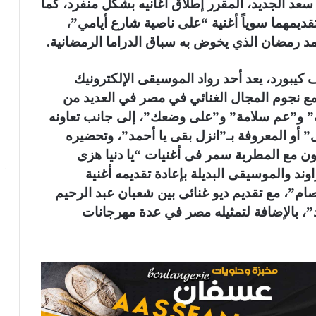
 سعد الجديد، المقرر إطلاق أغانيه بشكل منفرد، كما
مهما سوياً أغنية “على ناصية شارع أيامي”،
 رمضان الذي يخوض به سباق الدراما الرمضانية.
بورد، يعد أحد رواد الموسيقى الإلكترونيك
 نجوم المجال الغنائي في مصر في العديد من
لة” و”عم سلامة” و”على وضعك”، إلى جانب تعاونه
” أو المعروفة بـ”انزل بقى يا أحمد”، وتحضيره
عاون مع المطربة سمر فى أغنيات “يا دنيا هزى
د والموسيقى البديلة بإعادة تقديمه أغنية
م”، مع تقديم ديو غنائى بين شعبان عبد الرحيم
، بالإضافة لتمثيله مصر في عدة مهرجانات