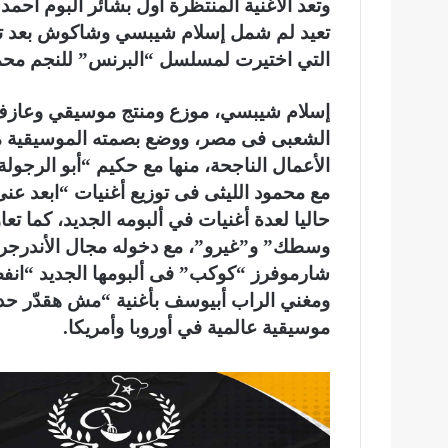
وتعد الأغنية المنتظرة أول بشائر ألبوم أحمد
تعيد لم شمل إسلام شيبسي وشاكوش بعد تقدي
التي اختيرت لمسلسل “البرنس” للنجم محمد
إسلام شيبسي، موزع ومنتج موسيقي وعازف كي
الشعبى فى مصر، ووضع بصمته الموسيقية مع
الأعمال الناجحة، منها مع حكيم “أبو الرجو
مع محمود الليثى فى توزيع أغنيات “ابعد عنى
حاليا لعدة أغنيات في ألبومه الجديد، كما ت
وسطك” و”غيرو”، مع دخوله مجال الأندرجراون
شارموفرز “كوكب” فى ألبومها الجديد “انفصا
ومغني الراب أبيوسف بأغنية “مش هقدّر حد”
موسيقية عالمية في أوروبا وأمريكا.